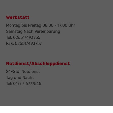
Werkstatt
Montag bis Freitag 08:00 - 17:00 Uhr
Samstag Nach Vereinbarung
Tel: 02651/493755
Fax: 02651/493757
Notdienst/Abschleppdienst
24-Std. Notdienst
Tag und Nacht
Tel: 0177 / 6777545