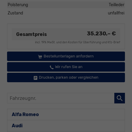
Polsterung
Teilleder
Zustand
unfallfrei
35.230,– €
Gesamtpreis
incl. 19% MwSt. und den Kosten für Überführung und Kfz-Brief
Bestellunterlagen anfordern
Wir rufen Sie an
Drucken, parken oder vergleichen
Fahrzeugnr.
Alfa Romeo
Audi