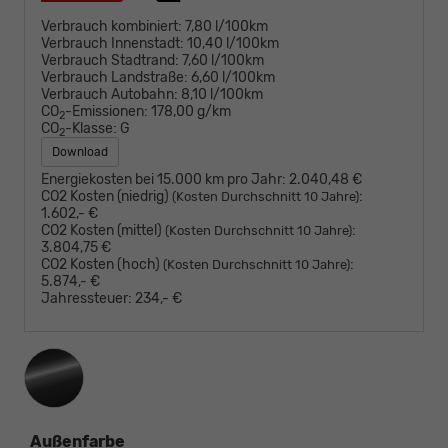
Verbrauch kombiniert:
7,80 l/100km
Verbrauch Innenstadt:
10,40 l/100km
Verbrauch Stadtrand:
7,60 l/100km
Verbrauch Landstraße:
6,60 l/100km
Verbrauch Autobahn:
8,10 l/100km
CO
-Emissionen:
178,00 g/km
2
CO
-Klasse:
G
2
Download
Energiekosten bei 15.000 km pro Jahr:
2.040,48 €
CO2 Kosten (niedrig)
:
(Kosten Durchschnitt 10 Jahre)
1.602,- €
CO2 Kosten (mittel)
:
(Kosten Durchschnitt 10 Jahre)
3.804,75 €
CO2 Kosten (hoch)
:
(Kosten Durchschnitt 10 Jahre)
5.874,- €
Jahressteuer:
234,- €
Außenfarbe