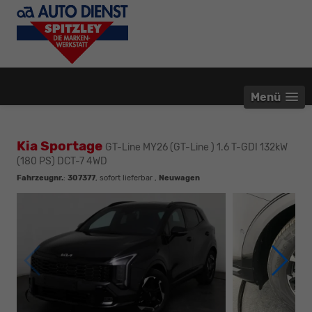
Menü
Kia Sportage
GT-Line MY26 (GT-Line ) 1.6 T-GDI 132kW
(180 PS) DCT-7 4WD
Fahrzeugnr.
:
307377
,
sofort lieferbar
,
Neuwagen