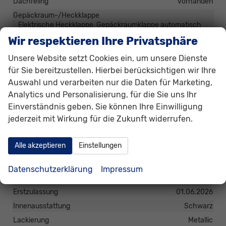
Dachreling
vorhanden
Gepäckraum-/Heckklappe
Elektrische Heckklappe, Gepäckraumklappe automatisch
betätigt
Wir respektieren Ihre Privatsphäre
Unsere Website setzt Cookies ein, um unsere Dienste
Räder & Technik
für Sie bereitzustellen. Hierbei berücksichtigen wir Ihre
Antriebsachse
Allrad
Auswahl und verarbeiten nur die Daten für Marketing,
Fahrwerk- und Regelungssysteme
Reifendruckkontrolle
Analytics und Personalisierung, für die Sie uns Ihr
Einverständnis geben. Sie können Ihre Einwilligung
Felgentyp
Leichtmetallfelge
jederzeit mit Wirkung für die Zukunft widerrufen.
Sonstiges
Alle akzeptieren
Einstellungen
Antriebsart
Verbrennungsmotor (ICE)
Anzahl Sitzplätze
5
Datenschutzerklärung
Impressum
Anzahl Türen
5-türig
Erstzulassung
01.06.2026
Innenausstattung
Schwarz
Lackierung
Metallic