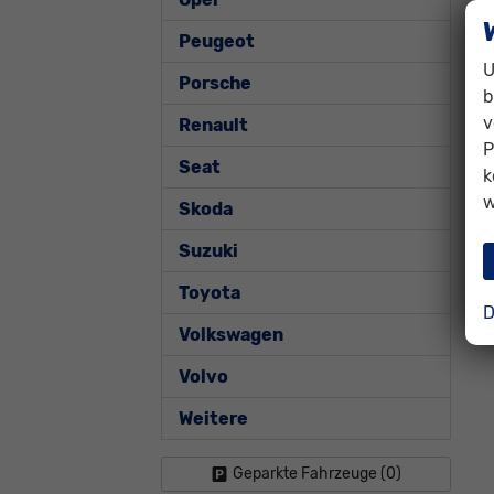
Peugeot
U
Porsche
b
v
Renault
P
Seat
k
w
Skoda
Suzuki
Toyota
D
Volkswagen
Volvo
Weitere
Geparkte Fahrzeuge (
0
)