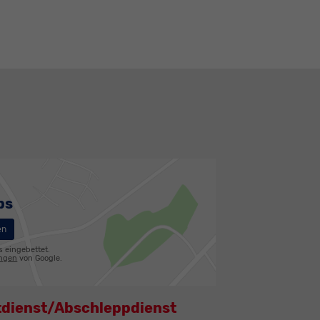
ps
en
s eingebettet.
ungen
von Google.
tdienst/Abschleppdienst