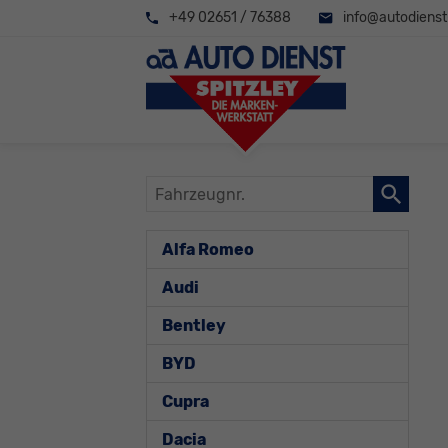
+49 02651 / 76388
info@autodienst-
Fahrzeugnr.
Alfa Romeo
Audi
Bentley
BYD
Cupra
Dacia