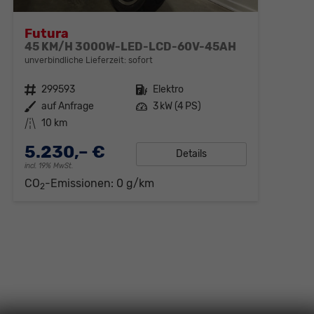
Futura
45 KM/H 3000W-LED-LCD-60V-45AH
unverbindliche Lieferzeit: sofort
Fahrzeugnr.
299593
Kraftstoff
Elektro
Außenfarbe
auf Anfrage
Leistung
3 kW (4 PS)
Kilometerstand
10 km
5.230,– €
Details
incl. 19% MwSt.
CO
-Emissionen:
0 g/km
2