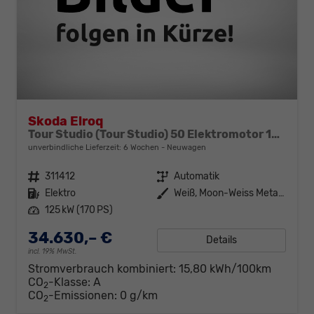
Skoda Elroq
Tour Studio (Tour Studio) 50 Elektromotor 125 kW (cont. 70 kW)
unverbindliche Lieferzeit:
6 Wochen
Neuwagen
Fahrzeugnr.
311412
Getriebe
Automatik
Kraftstoff
Elektro
Außenfarbe
Weiß, Moon-Weiss Metallic (2Y)
Leistung
125 kW (170 PS)
34.630,– €
Details
incl. 19% MwSt.
Stromverbrauch kombiniert:
15,80 kWh/100km
CO
-Klasse:
A
2
CO
-Emissionen:
0 g/km
2