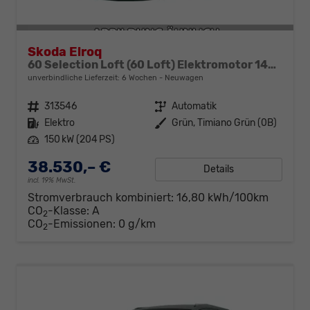
Skoda Elroq
60 Selection Loft (60 Loft) Elektromotor 140kW (190 PS) (cont. 70 kW)
unverbindliche Lieferzeit:
6 Wochen
Neuwagen
Fahrzeugnr.
313546
Getriebe
Automatik
Kraftstoff
Elektro
Außenfarbe
Grün, Timiano Grün (0B)
Leistung
150 kW (204 PS)
38.530,– €
Details
incl. 19% MwSt.
Stromverbrauch kombiniert:
16,80 kWh/100km
CO
-Klasse:
A
2
CO
-Emissionen:
0 g/km
2