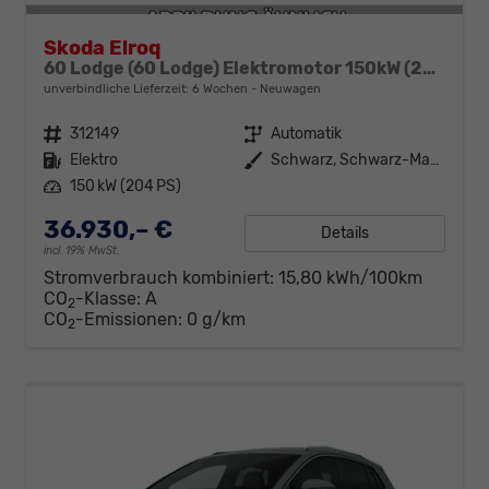
Skoda Elroq
60 Lodge (60 Lodge) Elektromotor 150kW (204 PS) (cont. 70 kW)
unverbindliche Lieferzeit:
6 Wochen
Neuwagen
Fahrzeugnr.
312149
Getriebe
Automatik
Kraftstoff
Elektro
Außenfarbe
Schwarz, Schwarz-Magic Perleffekt (1Z)
Leistung
150 kW (204 PS)
36.930,– €
Details
incl. 19% MwSt.
Stromverbrauch kombiniert:
15,80 kWh/100km
CO
-Klasse:
A
2
CO
-Emissionen:
0 g/km
2