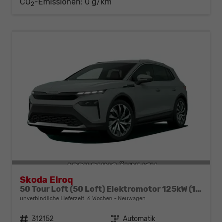
CO
-Emissionen:
0 g/km
2
Skoda Elroq
50 Tour Loft (50 Loft) Elektromotor 125kW (170 PS) (cont. 70 kW)
unverbindliche Lieferzeit:
6 Wochen
Neuwagen
Fahrzeugnr.
312152
Getriebe
Automatik