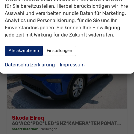
CO
-Klasse:
A
für Sie bereitzustellen. Hierbei berücksichtigen wir Ihre
2
CO
-Emissionen:
0 g/km
2
Auswahl und verarbeiten nur die Daten für Marketing,
Analytics und Personalisierung, für die Sie uns Ihr
Einverständnis geben. Sie können Ihre Einwilligung
jederzeit mit Wirkung für die Zukunft widerrufen.
Alle akzeptieren
Einstellungen
Datenschutzerklärung
Impressum
Skoda Elroq
60*ACC*PDC*LED*SHZ*KAMERA*TEMPOMAT*KLIMA*SMARTLINK*EL-HECKKLAPPE*19-ZOLL
sofort lieferbar
Neuwagen