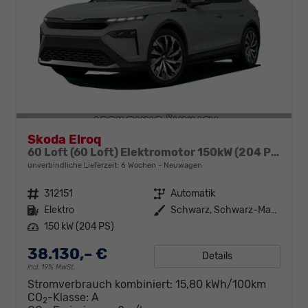
Skoda Elroq
60 Loft (60 Loft) Elektromotor 150kW (204 PS) (cont. 70 kW)
unverbindliche Lieferzeit:
6 Wochen
Neuwagen
Fahrzeugnr.
312151
Getriebe
Automatik
Kraftstoff
Elektro
Außenfarbe
Schwarz, Schwarz-Magic Perleffekt (1Z)
Leistung
150 kW (204 PS)
38.130,– €
Details
incl. 19% MwSt.
Stromverbrauch kombiniert:
15,80 kWh/100km
CO
-Klasse:
A
2