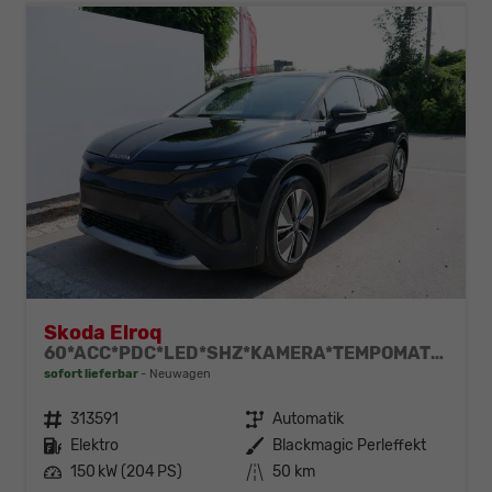
Skoda Elroq
60*ACC*PDC*LED*SHZ*KAMERA*TEMPOMAT*KLIMA*SMARTLINK*EL-HECKKLAPPE*19-ZOLL
sofort lieferbar
Neuwagen
Fahrzeugnr.
313591
Getriebe
Automatik
Kraftstoff
Elektro
Außenfarbe
Blackmagic Perleffekt
Leistung
150 kW (204 PS)
Kilometerstand
50 km