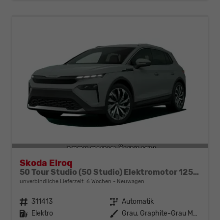
Skoda Elroq
50 Tour Studio (50 Studio) Elektromotor 125kW (170PS) (cont. 70 kW)
unverbindliche Lieferzeit:
6 Wochen
Neuwagen
Fahrzeugnr.
311413
Getriebe
Automatik
Kraftstoff
Elektro
Außenfarbe
Grau, Graphite-Grau Metallic (5X)