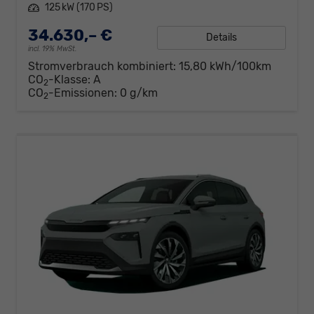
Leistung
125 kW (170 PS)
34.630,– €
Details
incl. 19% MwSt.
Stromverbrauch kombiniert:
15,80 kWh/100km
CO
-Klasse:
A
2
CO
-Emissionen:
0 g/km
2