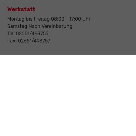
Werkstatt
Montag bis Freitag 08:00 - 17:00 Uhr
Samstag Nach Vereinbarung
Tel: 02651/493755
Fax: 02651/493757
Notdienst/Abschleppdienst
24-Std. Notdienst
Tag und Nacht
Tel: 0177 / 6777545