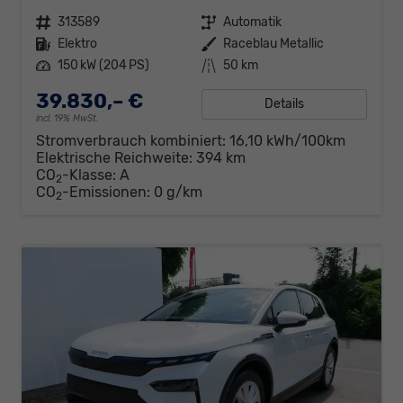
Fahrzeugnr.
313589
Getriebe
Automatik
Kraftstoff
Elektro
Außenfarbe
Raceblau Metallic
Leistung
150 kW (204 PS)
Kilometerstand
50 km
39.830,– €
Details
incl. 19% MwSt.
Stromverbrauch kombiniert:
16,10 kWh/100km
Elektrische Reichweite:
394 km
CO
-Klasse:
A
2
CO
-Emissionen:
0 g/km
2