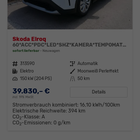
Skoda Elroq
60*ACC*PDC*LED*SHZ*KAMERA*TEMPOMAT*KLIMA*SMARTLINK*EL-HECKKLAPPE*19-ZOLL
sofort lieferbar
Neuwagen
Fahrzeugnr.
313590
Getriebe
Automatik
Kraftstoff
Elektro
Außenfarbe
Moonweiß Perleffekt
Leistung
150 kW (204 PS)
Kilometerstand
50 km
39.830,– €
Details
incl. 19% MwSt.
Stromverbrauch kombiniert:
16,10 kWh/100km
Elektrische Reichweite:
394 km
CO
-Klasse:
A
2
CO
-Emissionen:
0 g/km
2