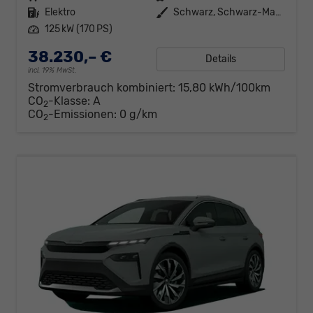
Kraftstoff
Elektro
Außenfarbe
Schwarz, Schwarz-Magic Perleffekt (1Z)
Leistung
125 kW (170 PS)
38.230,– €
Details
incl. 19% MwSt.
Stromverbrauch kombiniert:
15,80 kWh/100km
CO
-Klasse:
A
2
CO
-Emissionen:
0 g/km
2