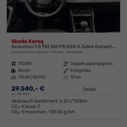
Skoda Karoq
Selection 1.5 TSI 150 PS DSG 4 Jahre Garantie-Keyless Start-AppleCarPlay-AndroidAuto-Sunset-Tempomat-2-Zonen-Klima-16''Alu
unverbindliche Lieferzeit:
5 Monate
Neuwagen
Fahrzeugnr.
310285
Getriebe
Doppelkupplungsgetriebe (DSG)
Kraftstoff
Benzin
Außenfarbe
Energyblau
Leistung
110 kW (150 PS)
Kilometerstand
10 km
29.540,– €
Details
incl. 19% MwSt.
Verbrauch kombiniert:
6,20 l/100km
CO
-Klasse:
E
2
CO
-Emissionen:
139,00 g/km
2