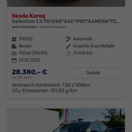
Skoda Karoq
Selection 1.5 TSI DSG*ACC*PDC*KAMERA*TEMPOMAT*LED*SMARTLINK*KLIMA*RADIO*17-ZOLL
sofort lieferbar
Gebrauchtwagen
Fahrzeugnr.
310532
Getriebe
Automatik
Kraftstoff
Benzin
Außenfarbe
Graphite Grau Metallic
Leistung
110 kW (150 PS)
Kilometerstand
21.900 km
01.05.2025
28.380,– €
Details
incl. 19% MwSt.
Verbrauch kombiniert:
7,50 l/100km
CO
-Emissionen:
151,00 g/km
2