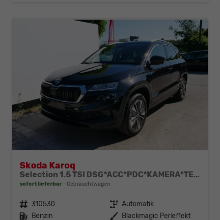
Skoda Karoq
Selection 1.5 TSI DSG*ACC*PDC*KAMERA*TEMPOMAT*LED*SMARTLINK*KLIMA*RADIO*17-ZOLL
sofort lieferbar
Gebrauchtwagen
Fahrzeugnr.
310530
Getriebe
Automatik
Kraftstoff
Benzin
Außenfarbe
Blackmagic Perleffekt