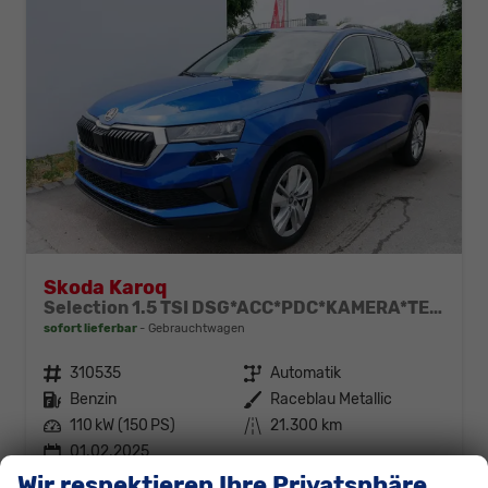
Skoda Karoq
Selection 1.5 TSI DSG*ACC*PDC*KAMERA*TEMPOMAT*LED*SMARTLINK*KLIMA*RADIO*17-ZOLL
sofort lieferbar
Gebrauchtwagen
Fahrzeugnr.
310535
Getriebe
Automatik
Kraftstoff
Benzin
Außenfarbe
Raceblau Metallic
Leistung
110 kW (150 PS)
Kilometerstand
21.300 km
01.02.2025
Wir respektieren Ihre Privatsphäre