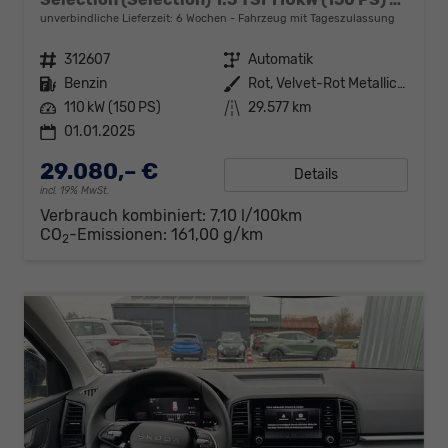
unverbindliche Lieferzeit:
6 Wochen
Fahrzeug mit Tageszulassung
Fahrzeugnr.
312607
Getriebe
Automatik
Kraftstoff
Benzin
Außenfarbe
Rot, Velvet-Rot Metallic (K1)
Leistung
110 kW (150 PS)
Kilometerstand
29.577 km
01.01.2025
29.080,– €
Details
incl. 19% MwSt.
Verbrauch kombiniert:
7,10 l/100km
CO
-Emissionen:
161,00 g/km
2