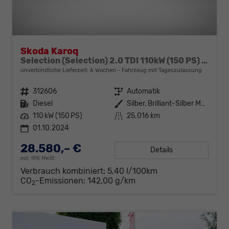
Skoda Karoq
Selection (Selection) 2.0 TDI 110kW (150 PS) 7-Gang DSG
unverbindliche Lieferzeit:
6 Wochen
Fahrzeug mit Tageszulassung
Fahrzeugnr.
312606
Getriebe
Automatik
Kraftstoff
Diesel
Außenfarbe
Silber, Brilliant-Silber Metallic (8E)
Leistung
110 kW (150 PS)
Kilometerstand
25.016 km
01.10.2024
28.580,– €
Details
incl. 19% MwSt.
Verbrauch kombiniert:
5,40 l/100km
CO
-Emissionen:
142,00 g/km
2