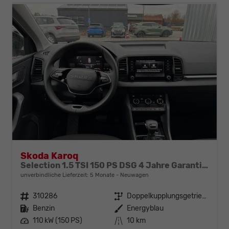
Skoda Karoq
Selection 1.5 TSI 150 PS DSG 4 Jahre Garantie-Keyless Start-AppleCarPlay-AndroidAuto-Sunset-Tempomat-2-Zonen-Klima-16''Alu
unverbindliche Lieferzeit:
5 Monate
Neuwagen
Fahrzeugnr.
310286
Getriebe
Doppelkupplungsgetriebe (DSG)
Kraftstoff
Benzin
Außenfarbe
Energyblau
Leistung
110 kW (150 PS)
Kilometerstand
10 km