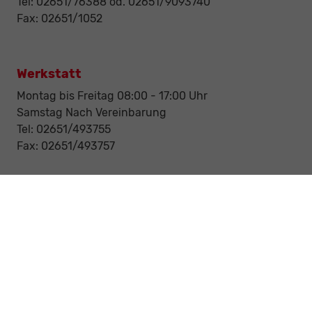
Tel: 02651/76388 od. 02651/9093740
Fax: 02651/1052
Werkstatt
Montag bis Freitag 08:00 - 17:00 Uhr
Samstag Nach Vereinbarung
Tel: 02651/493755
Fax: 02651/493757
Notdienst/Abschleppdienst
24-Std. Notdienst
Tag und Nacht
Tel: 0177 / 6777545