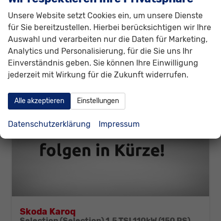
28.680,– €
Details
incl. 19% MwSt.
Unsere Website setzt Cookies ein, um unsere Dienste
Verbrauch kombiniert:
7,50 l/100km
für Sie bereitzustellen. Hierbei berücksichtigen wir Ihre
CO
-Emissionen:
151,00 g/km
2
Auswahl und verarbeiten nur die Daten für Marketing,
Analytics und Personalisierung, für die Sie uns Ihr
Einverständnis geben. Sie können Ihre Einwilligung
jederzeit mit Wirkung für die Zukunft widerrufen.
Alle akzeptieren
Einstellungen
Datenschutzerklärung
Impressum
Skoda Karoq
Selection (Selection) 1.5 TSI 110kW (150 PS) 7-Gang DSG