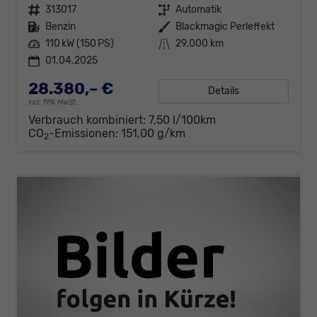
Fahrzeugnr.
313017
Getriebe
Automatik
Kraftstoff
Benzin
Außenfarbe
Blackmagic Perleffekt
Leistung
110 kW (150 PS)
Kilometerstand
29.000 km
01.04.2025
28.380,– €
Details
incl. 19% MwSt.
Verbrauch kombiniert:
7,50 l/100km
CO
-Emissionen:
151,00 g/km
2