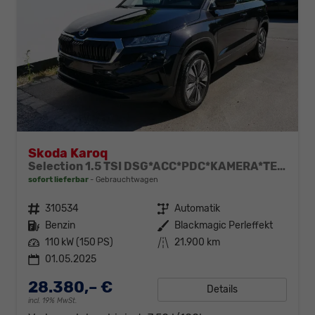
Skoda Karoq
Selection 1.5 TSI DSG*ACC*PDC*KAMERA*TEMPOMAT*LED*SMARTLINK*KLIMA*RADIO*17-ZOLL
sofort lieferbar
Gebrauchtwagen
Fahrzeugnr.
310534
Getriebe
Automatik
Kraftstoff
Benzin
Außenfarbe
Blackmagic Perleffekt
Leistung
110 kW (150 PS)
Kilometerstand
21.900 km
01.05.2025
28.380,– €
Details
incl. 19% MwSt.