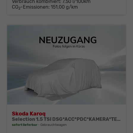
Verbrauch kombiniert:
7,50 l/100km
CO
-Emissionen:
151,00 g/km
2
Skoda Karoq
Selection 1.5 TSI DSG*ACC*PDC*KAMERA*TEMPOMAT*LED*SMARTLINK*KLIMA*RADIO*17-ZOLL
sofort lieferbar
Gebrauchtwagen