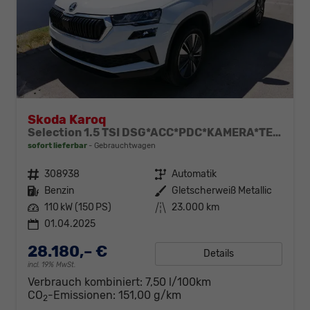
Skoda Karoq
Selection 1.5 TSI DSG*ACC*PDC*KAMERA*TEMPOMAT*LED*SMARTLINK*KLIMA*RADIO*17-ZOLL
sofort lieferbar
Gebrauchtwagen
Fahrzeugnr.
308938
Getriebe
Automatik
Kraftstoff
Benzin
Außenfarbe
Gletscherweiß Metallic
Leistung
110 kW (150 PS)
Kilometerstand
23.000 km
01.04.2025
28.180,– €
Details
incl. 19% MwSt.
Verbrauch kombiniert:
7,50 l/100km
CO
-Emissionen:
151,00 g/km
2