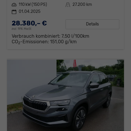
Leistung
110 kW (150 PS)
Kilometerstand
27.200 km
01.04.2025
28.380,– €
Details
incl. 19% MwSt.
Verbrauch kombiniert:
7,50 l/100km
CO
-Emissionen:
151,00 g/km
2