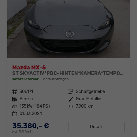
Mazda MX-5
ST SKYACTIV*PDC-HINTEN*KAMERA*TEMPOMAT*SHZ*KESSY*NAVIGATIONSSYSTEM*BLUETOOTH*
sofort lieferbar
Gebrauchtwagen
Fahrzeugnr.
306171
Getriebe
Schaltgetriebe
Kraftstoff
Benzin
Außenfarbe
Grau Metallic
Leistung
135 kW (184 PS)
Kilometerstand
7.900 km
01.03.2024
35.380,– €
Details
incl. 19% MwSt.