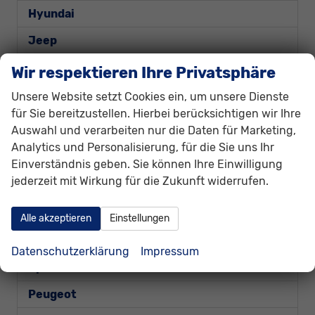
Hyundai
Jeep
Kia
Wir respektieren Ihre Privatsphäre
MAN
Unsere Website setzt Cookies ein, um unsere Dienste
für Sie bereitzustellen. Hierbei berücksichtigen wir Ihre
Mazda
Auswahl und verarbeiten nur die Daten für Marketing,
Analytics und Personalisierung, für die Sie uns Ihr
MX-5
Einverständnis geben. Sie können Ihre Einwilligung
jederzeit mit Wirkung für die Zukunft widerrufen.
Mercedes-Benz
MG
Alle akzeptieren
Einstellungen
Nissan
Datenschutzerklärung
Impressum
Opel
Peugeot