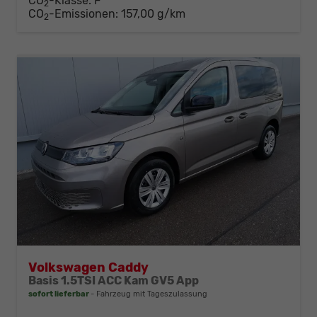
CO
-Klasse:
F
2
CO
-Emissionen:
157,00 g/km
2
Volkswagen Caddy
Basis 1.5TSI ACC Kam GV5 App
sofort lieferbar
Fahrzeug mit Tageszulassung