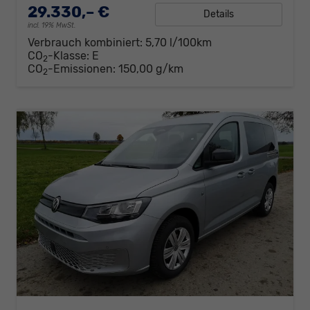
29.330,– €
Details
incl. 19% MwSt.
Verbrauch kombiniert:
5,70 l/100km
CO
-Klasse:
E
2
CO
-Emissionen:
150,00 g/km
2