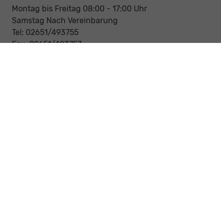
Montag bis Freitag 08:00 - 17:00 Uhr
Samstag Nach Vereinbarung
Tel: 02651/493755
Fax: 02651/493757
Notdienst/Abschleppdienst
24-Std. Notdienst
Tag und Nacht
Tel: 0177 / 6777545