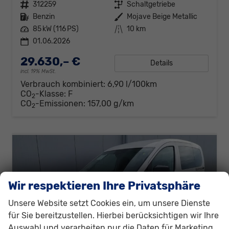
Fahrzeugnr.
312259
Getriebe
Schaltgetriebe
Kraftstoff
Benzin
Außenfarbe
Mojave Beige Metallic
Leistung
85 kW (116 PS)
Kilometerstand
10 km
01.06.2026
29.630,– €
Details
incl. 19% MwSt.
Verbrauch kombiniert:
6,90 l/100km
CO
-Klasse:
F
2
CO
-Emissionen:
157,00 g/km
2
Wir respektieren Ihre Privatsphäre
Unsere Website setzt Cookies ein, um unsere Dienste
für Sie bereitzustellen. Hierbei berücksichtigen wir Ihre
Auswahl und verarbeiten nur die Daten für Marketing,