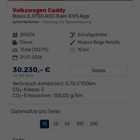
Volkswagen Caddy
Basis 2.0TDI ACC Kam GV5 App
sofort lieferbar
Fahrzeug mit Tageszulassung
Fahrzeugnr.
295576
Getriebe
Schaltgetriebe
Kraftstoff
Diesel
Außenfarbe
Mojave Beige Metallic
Leistung
75 kW (102 PS)
Kilometerstand
10 km
01.01.2026
30.230,– €
Details
incl. 19% MwSt.
Verbrauch kombiniert:
5,70 l/100km
CO
-Klasse:
E
2
CO
-Emissionen:
150,00 g/km
2
Datensätze pro Seite:
10
20
50
100
250