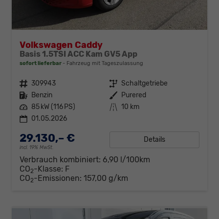
Volkswagen Caddy
Basis 1.5TSI ACC Kam GV5 App
sofort lieferbar
Fahrzeug mit Tageszulassung
Fahrzeugnr.
309943
Getriebe
Schaltgetriebe
Kraftstoff
Benzin
Außenfarbe
Purered
Leistung
85 kW (116 PS)
Kilometerstand
10 km
01.05.2026
29.130,– €
Details
incl. 19% MwSt.
Verbrauch kombiniert:
6,90 l/100km
CO
-Klasse:
F
2
CO
-Emissionen:
157,00 g/km
2