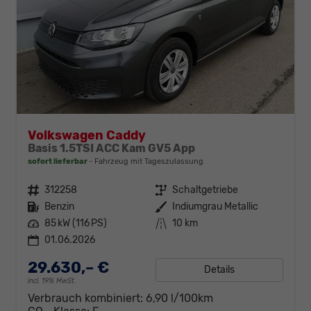
Volkswagen Caddy
Basis 1.5TSI ACC Kam GV5 App
sofort lieferbar
Fahrzeug mit Tageszulassung
Fahrzeugnr.
312258
Getriebe
Schaltgetriebe
Kraftstoff
Benzin
Außenfarbe
Indiumgrau Metallic
Leistung
85 kW (116 PS)
Kilometerstand
10 km
01.06.2026
29.630,– €
Details
incl. 19% MwSt.
Verbrauch kombiniert:
6,90 l/100km