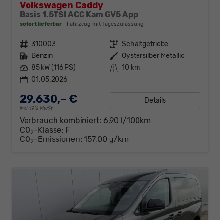
Volkswagen Caddy
Basis 1.5TSI ACC Kam GV5 App
sofort lieferbar
Fahrzeug mit Tageszulassung
Fahrzeugnr.
310003
Getriebe
Schaltgetriebe
Kraftstoff
Benzin
Außenfarbe
Oystersilber Metallic
Leistung
85 kW (116 PS)
Kilometerstand
10 km
01.05.2026
29.630,– €
Details
incl. 19% MwSt.
Verbrauch kombiniert:
6,90 l/100km
CO
-Klasse:
F
2
CO
-Emissionen:
157,00 g/km
2