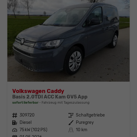
Volkswagen Caddy
Basis 2.0TDI ACC Kam GV5 App
sofort lieferbar
Fahrzeug mit Tageszulassung
Fahrzeugnr.
309720
Getriebe
Schaltgetriebe
Kraftstoff
Diesel
Außenfarbe
Puregrey
Leistung
75 kW (102 PS)
Kilometerstand
10 km