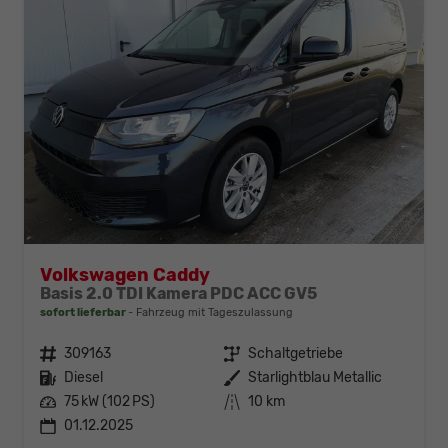
Volkswagen Caddy
Basis 2.0 TDI Kamera PDC ACC GV5
sofort lieferbar
Fahrzeug mit Tageszulassung
Fahrzeugnr.
309163
Getriebe
Schaltgetriebe
Kraftstoff
Diesel
Außenfarbe
Starlightblau Metallic
Leistung
75 kW (102 PS)
Kilometerstand
10 km
01.12.2025