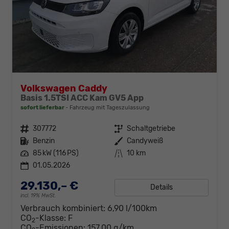
Volkswagen Caddy
Basis 1.5TSI ACC Kam GV5 App
sofort lieferbar
Fahrzeug mit Tageszulassung
Fahrzeugnr.
307772
Getriebe
Schaltgetriebe
Kraftstoff
Benzin
Außenfarbe
Candyweiß
Leistung
85 kW (116 PS)
Kilometerstand
10 km
01.05.2026
29.130,– €
Details
incl. 19% MwSt.
Verbrauch kombiniert:
6,90 l/100km
CO
-Klasse:
F
2
CO
-Emissionen:
157,00 g/km