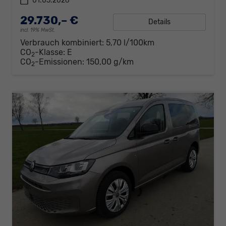
01.05.2026
29.730,– €
Details
incl. 19% MwSt.
Verbrauch kombiniert:
5,70 l/100km
CO
-Klasse:
E
2
CO
-Emissionen:
150,00 g/km
2