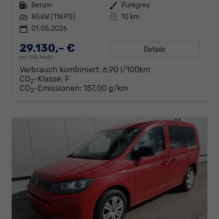
Kraftstoff
Benzin
Außenfarbe
Puregrey
Leistung
85 kW (116 PS)
Kilometerstand
10 km
01.05.2026
29.130,– €
Details
incl. 19% MwSt.
Verbrauch kombiniert:
6,90 l/100km
CO
-Klasse:
F
2
CO
-Emissionen:
157,00 g/km
2