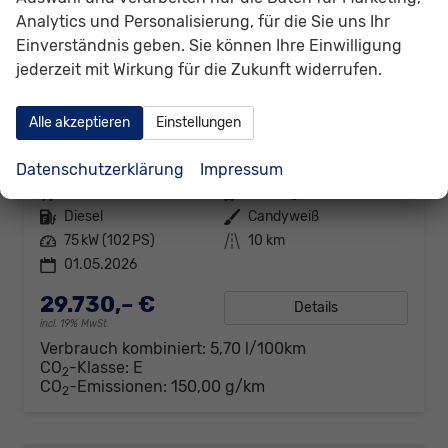
Analytics und Personalisierung, für die Sie uns Ihr
Einverständnis geben. Sie können Ihre Einwilligung
jederzeit mit Wirkung für die Zukunft widerrufen.
Volkswagen Caddy
Alle akzeptieren
Einstellungen
Basis 2.0TDI ACC Kam GV5 App
sofort lieferbar
Fahrzeug mit Tageszulassung
Datenschutzerklärung
Impressum
Fahrzeugnr.
307792
Getriebe
Schaltgetriebe
Kraftstoff
Diesel
Außenfarbe
Candyweiß
Leistung
75 kW (102 PS)
Kilometerstand
10 km
01.05.2026
29.730,– €
Details
incl. 19% MwSt.
Verbrauch kombiniert:
5,70 l/100km
CO
-Klasse:
E
2
CO
-Emissionen:
150,00 g/km
2