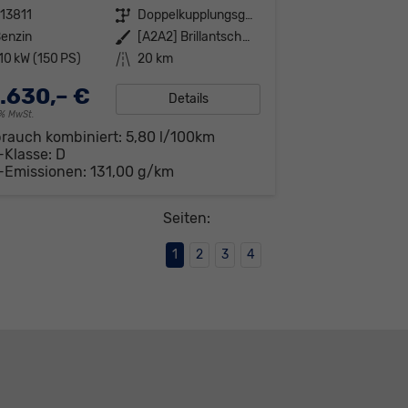
13811
Getriebe
Doppelkupplungsgetriebe (DSG)
enzin
Außenfarbe
[A2A2] Brillantschwarz
10 kW (150 PS)
Kilometerstand
20 km
.630,– €
Details
19% MwSt.
brauch kombiniert:
5,80 l/100km
-Klasse:
D
-Emissionen:
131,00 g/km
Seiten:
1
2
3
4