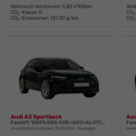
Verbrauch kombiniert:
5,80 l/100km
Ver
CO
-Klasse:
D
CO
2
2
CO
-Emissionen:
131,00 g/km
CO
2
2
Audi A3 Sportback
Aud
Facelift 150PS DSG AHK+ACC+ALU17+Kamera+GV3+Sitzheizung
unverbindliche Lieferzeit:
15.09.2026
Neuwagen
unver