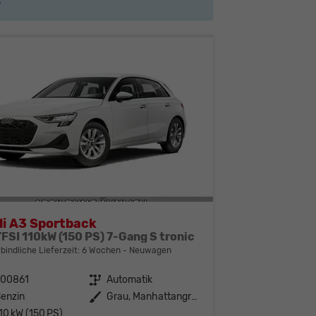
i A3 Sportback
TFSI 110kW (150 PS) 7-Gang S tronic
bindliche Lieferzeit:
6 Wochen
Neuwagen
300861
Getriebe
Automatik
enzin
Außenfarbe
Grau, Manhattangrau
10 kW (150 PS)