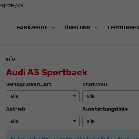
spitzley.de
FAHRZEUGE
ÜBER UNS
LEISTUNGE
info
Audi A3 Sportback
Verfügbarkeit, Art
Kraftstoff
Antrieb
Ausstattungslinie
In Ihrer aktuellen Filterung befinden sich
39
Fahrzeuge