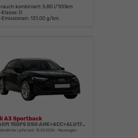
brauch kombiniert:
5,80 l/100km
-Klasse:
D
-Emissionen:
131,00 g/km
i A3 Sportback
Facelift 150PS DSG AHK+ACC+ALU17+Kamera+GV3+Sitzheizung
bindliche Lieferzeit:
15.09.2026
Neuwagen