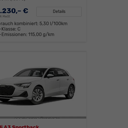
.230,– €
Details
19% MwSt.
brauch kombiniert:
5,30 l/100km
-Klasse:
C
-Emissionen:
115,00 g/km
i A3 Sportback