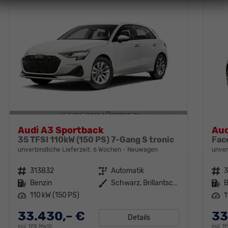
Audi A3 Sportback
Aud
35 TFSI 110kW (150 PS) 7-Gang S tronic
unverbindliche Lieferzeit:
6 Wochen
Neuwagen
unver
Fahrzeugnr.
313832
Getriebe
Automatik
Fahrzeugnr.
Kraftstoff
Benzin
Außenfarbe
Schwarz, Brillantschwarz (A2)
Kraftstoff
B
Leistung
110 kW (150 PS)
Leistung
1
33.430,– €
33
Details
incl. 19% MwSt.
incl. 