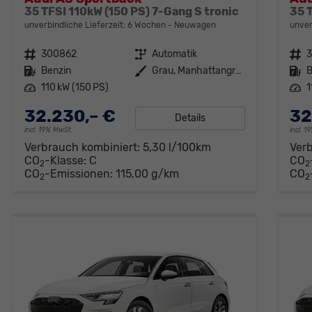
35 TFSI 110kW (150 PS) 7-Gang S tronic
35 
unverbindliche Lieferzeit:
6 Wochen
Neuwagen
unver
Fahrzeugnr.
300862
Getriebe
Automatik
Fahrzeugnr.
Kraftstoff
Benzin
Außenfarbe
Grau, Manhattangrau
Kraftstoff
B
Leistung
110 kW (150 PS)
Leistung
1
32.230,– €
32
Details
incl. 19% MwSt.
incl. 
Verbrauch kombiniert:
5,30 l/100km
Ver
CO
-Klasse:
C
CO
2
2
CO
-Emissionen:
115,00 g/km
CO
2
2