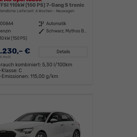
TFSI 110kW (150 PS) 7-Gang S tronic
bindliche Lieferzeit:
6 Wochen
Neuwagen
300864
Getriebe
Automatik
enzin
Außenfarbe
Schwarz, Mythos Black (0E0E)
10 kW (150 PS)
.230,– €
Details
19% MwSt.
brauch kombiniert:
5,30 l/100km
-Klasse:
C
-Emissionen:
115,00 g/km