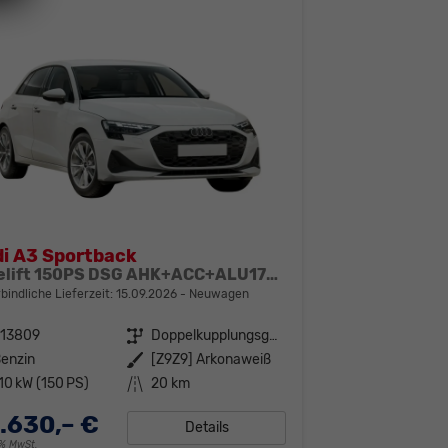
i A3 Sportback
Facelift 150PS DSG AHK+ACC+ALU17+Kamera+GV3+Sitzheizung
bindliche Lieferzeit:
15.09.2026
Neuwagen
313809
Getriebe
Doppelkupplungsgetriebe (DSG)
enzin
Außenfarbe
[Z9Z9] Arkonaweiß
10 kW (150 PS)
Kilometerstand
20 km
.630,– €
Details
19% MwSt.