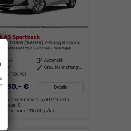
i A3 Sportback
TFSI 110kW (150 PS) 7-Gang S tronic
bindliche Lieferzeit:
6 Wochen
Neuwagen
300866
Getriebe
Automatik
d
enzin
Außenfarbe
Grau, Manhattangrau
10 kW (150 PS)
ie
.230,– €
t
Details
19% MwSt.
brauch kombiniert:
5,30 l/100km
-Klasse:
C
-Emissionen:
115,00 g/km