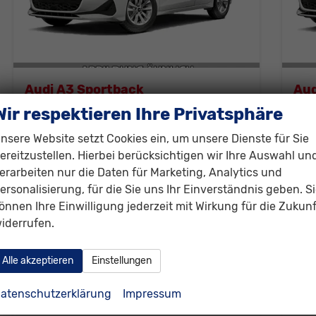
Audi A3 Sportback
Aud
35 TFSI 110kW (150 PS) 7-Gang S tronic
35 
Wir respektieren Ihre Privatsphäre
unverbindliche Lieferzeit:
6 Wochen
Neuwagen
unver
nsere Website setzt Cookies ein, um unsere Dienste für Sie
Fahrzeugnr.
300865
Getriebe
Automatik
Fahrzeugnr.
ereitzustellen. Hierbei berücksichtigen wir Ihre Auswahl un
Kraftstoff
Benzin
Außenfarbe
Schwarz, Mythos Black (0E0E)
Kraftstoff
B
erarbeiten nur die Daten für Marketing, Analytics und
Leistung
110 kW (150 PS)
Leistung
1
ersonalisierung, für die Sie uns Ihr Einverständnis geben. S
32.230,– €
32
önnen Ihre Einwilligung jederzeit mit Wirkung für die Zukunf
Details
iderrufen.
incl. 19% MwSt.
incl. 
Verbrauch kombiniert:
5,30 l/100km
Ver
CO
-Klasse:
C
CO
2
2
Alle akzeptieren
Einstellungen
CO
-Emissionen:
115,00 g/km
CO
2
2
atenschutzerklärung
Impressum