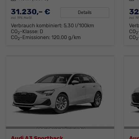
31.230,– €
32
Details
incl. 19% MwSt.
incl. 
Verbrauch kombiniert:
5,30 l/100km
Ver
CO
-Klasse:
D
CO
2
2
CO
-Emissionen:
120,00 g/km
CO
2
2
Audi A3 Sportback
Aud