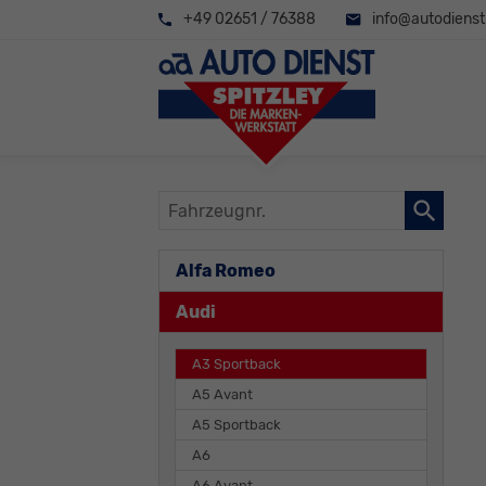
+49 02651 / 76388
info@autodienst-
Fahrzeugnr.
Alfa Romeo
Audi
A3 Sportback
A5 Avant
A5 Sportback
A6
A6 Avant