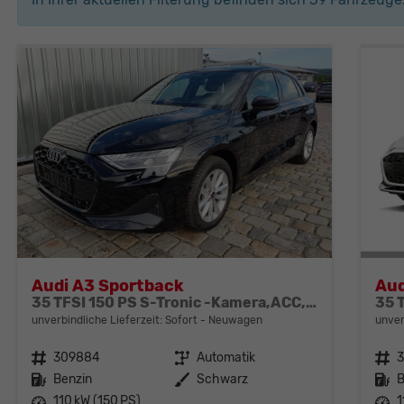
Audi A3 Sportback
Aud
35 TFSI 150 PS S-Tronic -Kamera,ACC,Sitzheizung-4 Jahre Garantie-Sofort
35 
unverbindliche Lieferzeit: Sofort
Neuwagen
unver
Fahrzeugnr.
309884
Getriebe
Automatik
Fahrzeugnr.
Kraftstoff
Benzin
Außenfarbe
Schwarz
Kraftstoff
B
Leistung
110 kW (150 PS)
Leistung
1