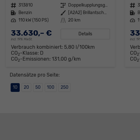
Fahrzeugnr.
313810
Getriebe
Doppelkupplungsgetriebe (DSG)
Fahrzeugnr.
3
Kraftstoff
Benzin
Außenfarbe
[A2A2] Brillantschwarz
Kraftstoff
B
Leistung
110 kW (150 PS)
Kilometerstand
20 km
Leistung
1
33.630,– €
33
Details
incl. 19% MwSt.
incl. 
Verbrauch kombiniert:
5,80 l/100km
Ver
CO
-Klasse:
D
CO
2
2
CO
-Emissionen:
131,00 g/km
CO
2
2
Datensätze pro Seite:
10
20
50
100
250