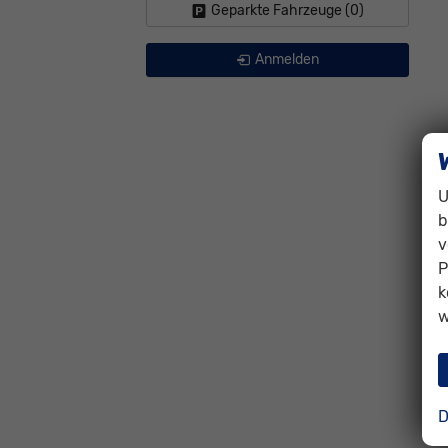
Geparkte Fahrzeuge (
0
)
Anmelden
U
b
v
P
k
w
D