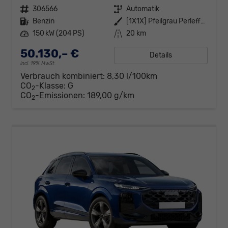
Fahrzeugnr.
306566
Getriebe
Automatik
Kraftstoff
Benzin
Außenfarbe
[1X1X] Pfeilgrau Perleffekt
Leistung
150 kW (204 PS)
Kilometerstand
20 km
50.130,– €
Details
incl. 19% MwSt.
Verbrauch kombiniert:
8,30 l/100km
CO
-Klasse:
G
2
CO
-Emissionen:
189,00 g/km
2