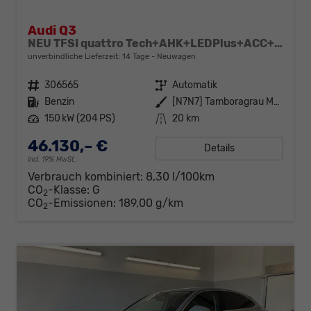
Audi Q3
NEU TFSI quattro Tech+AHK+LEDPlus+ACC+Kamera+Alu18+Volllack
unverbindliche Lieferzeit:
14 Tage
Neuwagen
Fahrzeugnr.
306565
Getriebe
Automatik
Kraftstoff
Benzin
Außenfarbe
[N7N7] Tamboragrau Metallic
Leistung
150 kW (204 PS)
Kilometerstand
20 km
46.130,– €
Details
incl. 19% MwSt.
Verbrauch kombiniert:
8,30 l/100km
CO
-Klasse:
G
2
CO
-Emissionen:
189,00 g/km
2