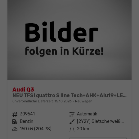
Audi Q3
NEU TFSI quattro S line Tech+AHK+Alu19+LEDplus+KlimaPlus+ExtSchwarz
unverbindliche Lieferzeit:
15.10.2026
Neuwagen
Fahrzeugnr.
309541
Getriebe
Automatik
Kraftstoff
Benzin
Außenfarbe
[2Y2Y] Gletscherweiß Metallic
Leistung
150 kW (204 PS)
Kilometerstand
20 km