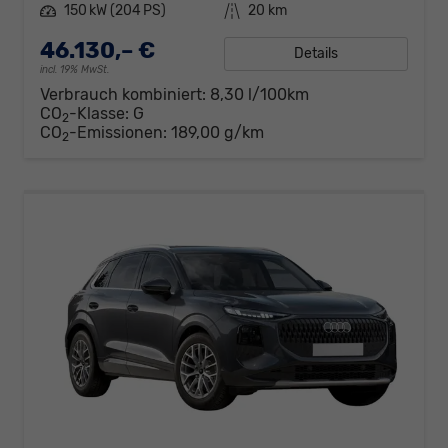
Leistung
150 kW (204 PS)
Kilometerstand
20 km
46.130,– €
Details
incl. 19% MwSt.
Verbrauch kombiniert:
8,30 l/100km
CO
-Klasse:
G
2
CO
-Emissionen:
189,00 g/km
2