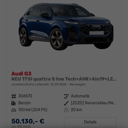
Audi Q3
NEU TFSI quattro S line Tech+AHK+Alu19+LEDplus+KlimaPlus+ExtSchwarz
unverbindliche Lieferzeit:
15.09.2026
Neuwagen
Fahrzeugnr.
306570
Getriebe
Automatik
Kraftstoff
Benzin
Außenfarbe
[2D2D] Navarrablau Metallic
Leistung
150 kW (204 PS)
Kilometerstand
20 km
50.130,– €
Details
incl. 19% MwSt.