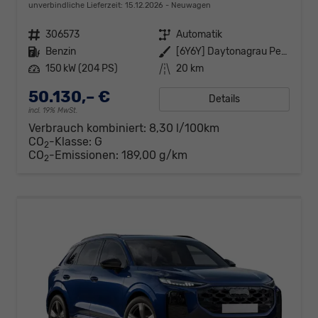
unverbindliche Lieferzeit:
15.12.2026
Neuwagen
Fahrzeugnr.
306573
Getriebe
Automatik
Kraftstoff
Benzin
Außenfarbe
[6Y6Y] Daytonagrau Perleffekt
Leistung
150 kW (204 PS)
Kilometerstand
20 km
50.130,– €
Details
incl. 19% MwSt.
Verbrauch kombiniert:
8,30 l/100km
CO
-Klasse:
G
2
CO
-Emissionen:
189,00 g/km
2