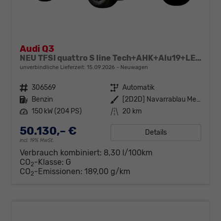
Audi Q3
NEU TFSI quattro S line Tech+AHK+Alu19+LEDplus+KlimaPlus+ExtSchwarz
unverbindliche Lieferzeit:
15.09.2026
Neuwagen
Fahrzeugnr.
306569
Getriebe
Automatik
Kraftstoff
Benzin
Außenfarbe
[2D2D] Navarrablau Metallic
Leistung
150 kW (204 PS)
Kilometerstand
20 km
50.130,– €
Details
incl. 19% MwSt.
Verbrauch kombiniert:
8,30 l/100km
CO
-Klasse:
G
2
CO
-Emissionen:
189,00 g/km
2