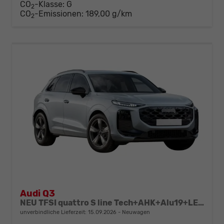
CO
-Klasse:
G
2
CO
-Emissionen:
189,00 g/km
2
Audi Q3
NEU TFSI quattro S line Tech+AHK+Alu19+LEDplus+KlimaPlus+ExtSchwarz
unverbindliche Lieferzeit:
15.09.2026
Neuwagen