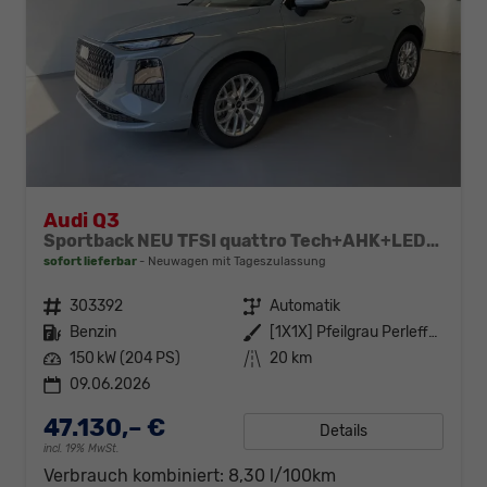
Audi Q3
Sportback NEU TFSI quattro Tech+AHK+LEDPlus+ACC+Kamera+Alu18+Volllack
sofort lieferbar
Neuwagen mit Tageszulassung
Fahrzeugnr.
303392
Getriebe
Automatik
Kraftstoff
Benzin
Außenfarbe
[1X1X] Pfeilgrau Perleffekt
Leistung
150 kW (204 PS)
Kilometerstand
20 km
09.06.2026
47.130,– €
Details
incl. 19% MwSt.
Verbrauch kombiniert:
8,30 l/100km