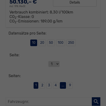
50.130,– €
Details
incl. 19% MwSt.
Verbrauch kombiniert:
8,30 l/100km
CO
-Klasse:
G
2
CO
-Emissionen:
189,00 g/km
2
Datensätze pro Seite:
10
20
50
100
250
Seite:
Seiten:
1
2
3
4
...
9
Fahrzeugnr.