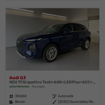
Audi Q3
NEU TFSI quattro Tech+AHK+LEDPlus+ACC+Kamera+Alu18+Volllack
sofort lieferbar
Neuwagen
Fahrzeugnr.
306560
Getriebe
Automatik
Kraftstoff
Benzin
Außenfarbe
[2D2D] Navarrablau Metallic