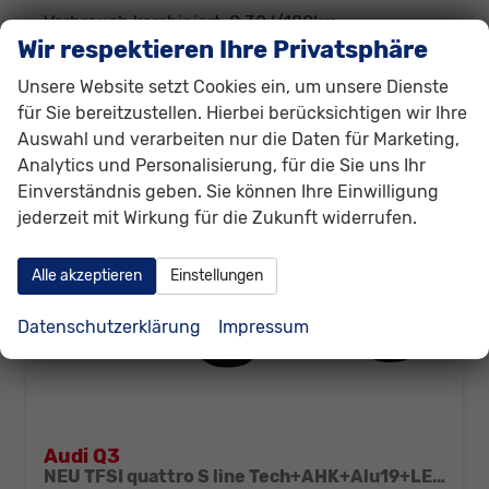
Verbrauch kombiniert:
8,30 l/100km
CO
-Klasse:
G
Wir respektieren Ihre Privatsphäre
2
CO
-Emissionen:
189,00 g/km
2
Unsere Website setzt Cookies ein, um unsere Dienste
für Sie bereitzustellen. Hierbei berücksichtigen wir Ihre
Auswahl und verarbeiten nur die Daten für Marketing,
Analytics und Personalisierung, für die Sie uns Ihr
Einverständnis geben. Sie können Ihre Einwilligung
jederzeit mit Wirkung für die Zukunft widerrufen.
Alle akzeptieren
Einstellungen
Datenschutzerklärung
Impressum
Audi Q3
NEU TFSI quattro S line Tech+AHK+Alu19+LEDplus+KlimaPlus+ExtSchwarz