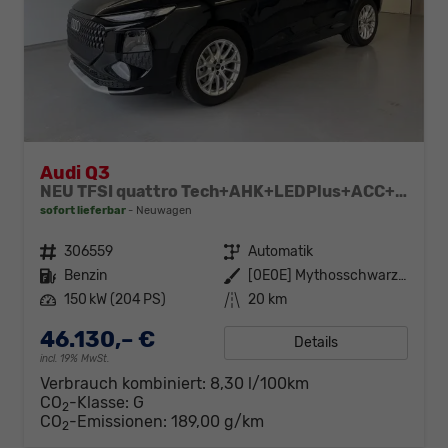
Audi Q3
NEU TFSI quattro Tech+AHK+LEDPlus+ACC+Kamera+Alu18+Volllack
sofort lieferbar
Neuwagen
Fahrzeugnr.
306559
Getriebe
Automatik
Kraftstoff
Benzin
Außenfarbe
[0E0E] Mythosschwarz Metallic
Leistung
150 kW (204 PS)
Kilometerstand
20 km
46.130,– €
Details
incl. 19% MwSt.
Verbrauch kombiniert:
8,30 l/100km
CO
-Klasse:
G
2
CO
-Emissionen:
189,00 g/km
2