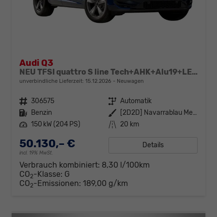
Audi Q3
NEU TFSI quattro S line Tech+AHK+Alu19+LEDplus+KlimaPlus+ExtSchwarz
unverbindliche Lieferzeit:
15.12.2026
Neuwagen
Fahrzeugnr.
306575
Getriebe
Automatik
Kraftstoff
Benzin
Außenfarbe
[2D2D] Navarrablau Metallic
Leistung
150 kW (204 PS)
Kilometerstand
20 km
50.130,– €
Details
incl. 19% MwSt.
Verbrauch kombiniert:
8,30 l/100km
CO
-Klasse:
G
2
CO
-Emissionen:
189,00 g/km
2