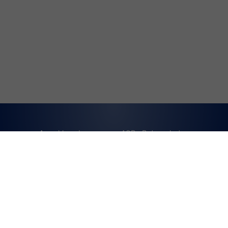
Anmelden
Impressum
AGB
Datenschutz
Cookie-Einstellungen
Weitere Informationen zum offiziellen Kraftstoffverbrauch
und zu den offiziellen spezifischen CO
-Emissionen und
2
gegebenenfalls zum Stromverbrauch neuer PKW können
dem 'Leitfaden über den offiziellen Kraftstoffverbrauch,
die offiziellen spezifischen CO
-Emissionen und den
2
offiziellen Stromverbrauch neuer PKW' entnommen
werden, der an allen Verkaufsstellen und bei der
'Deutschen Automobil Treuhand GmbH' unentgeltlich