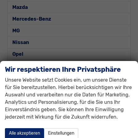
Mazda
Mercedes-Benz
MG
Nissan
Opel
Peugeot
Wir respektieren Ihre Privatsphäre
Porsche
Unsere Website setzt Cookies ein, um unsere Dienste
für Sie bereitzustellen. Hierbei berücksichtigen wir Ihre
Renault
Auswahl und verarbeiten nur die Daten für Marketing,
Seat
Analytics und Personalisierung, für die Sie uns Ihr
Einverständnis geben. Sie können Ihre Einwilligung
Skoda
jederzeit mit Wirkung für die Zukunft widerrufen.
Suzuki
Alle akzeptieren
Einstellungen
Toyota