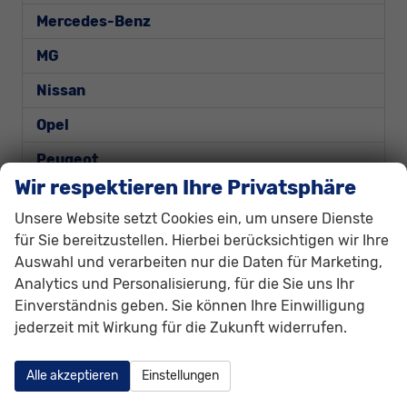
Mercedes-Benz
MG
Nissan
Opel
Peugeot
Wir respektieren Ihre Privatsphäre
Porsche
Unsere Website setzt Cookies ein, um unsere Dienste
Renault
für Sie bereitzustellen. Hierbei berücksichtigen wir Ihre
Auswahl und verarbeiten nur die Daten für Marketing,
Seat
Analytics und Personalisierung, für die Sie uns Ihr
Skoda
Einverständnis geben. Sie können Ihre Einwilligung
jederzeit mit Wirkung für die Zukunft widerrufen.
Suzuki
Toyota
Alle akzeptieren
Einstellungen
Volkswagen