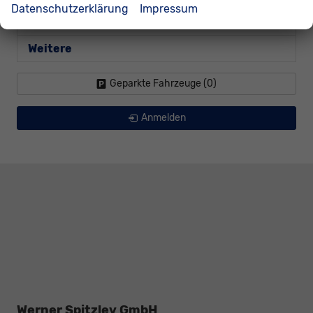
Datenschutzerklärung
Impressum
Volvo
Weitere
Geparkte Fahrzeuge (
0
)
Anmelden
Werner Spitzley GmbH