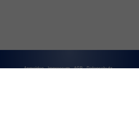
Anmelden
Impressum
AGB
Datenschutz
Cookie-Einstellungen
Weitere Informationen zum offiziellen Kraftstoffverbrauch
und zu den offiziellen spezifischen CO
-Emissionen und
2
gegebenenfalls zum Stromverbrauch neuer PKW können
dem 'Leitfaden über den offiziellen Kraftstoffverbrauch,
die offiziellen spezifischen CO
-Emissionen und den
2
offiziellen Stromverbrauch neuer PKW' entnommen
werden, der an allen Verkaufsstellen und bei der
'Deutschen Automobil Treuhand GmbH' unentgeltlich
erhältlich ist unter www.dat.de.