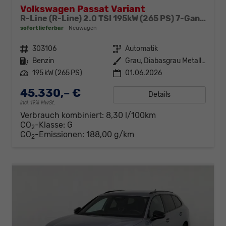
Volkswagen Passat Variant
R-Line (R-Line) 2.0 TSI 195kW (265 PS) 7-Gang DSG 4MOTION
sofort lieferbar
Neuwagen
Fahrzeugnr.
303106
Getriebe
Automatik
Kraftstoff
Benzin
Außenfarbe
Grau, Diabasgrau Metallic (5X)
Leistung
195 kW (265 PS)
01.06.2026
45.330,– €
Details
incl. 19% MwSt.
Verbrauch kombiniert:
8,30 l/100km
CO
-Klasse:
G
2
CO
-Emissionen:
188,00 g/km
2