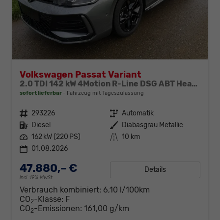
Volkswagen Passat Variant
2.0 TDI 142 kW 4Motion R-Line DSG ABT Head Up AHK Navi
sofort lieferbar
Fahrzeug mit Tageszulassung
Fahrzeugnr.
293226
Getriebe
Automatik
Kraftstoff
Diesel
Außenfarbe
Diabasgrau Metallic
Leistung
162 kW (220 PS)
Kilometerstand
10 km
01.08.2026
47.880,– €
Details
incl. 19% MwSt.
Verbrauch kombiniert:
6,10 l/100km
CO
-Klasse:
F
2
CO
-Emissionen:
161,00 g/km
2