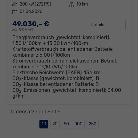
Leistung
200 kW (272 PS)
Kilometerstand
10 km
01.06.2026
49.030,– €
Details
incl. 19% MwSt.
Energieverbrauch (gewichtet, kombiniert):
1,50 l/100km + 13,30 kWh/100km
Kraftstoffverbrauch bei entladener Batterie
kombiniert:
6,00 l/100km
Stromverbrauch bei rein elektrischem Betrieb
kombiniert:
19,10 kWh/100km
Elektrische Reichweite (EAER):
136 km
CO
-Klasse (gewichtet, kombiniert):
B
2
CO
-Klasse bei entladener Batterie:
B
2
CO
-Emissionen (gewichtet, kombiniert):
34,00
2
g/km
Datensätze pro Seite:
10
20
50
100
250