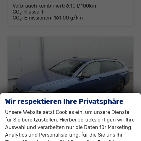
Verbrauch kombiniert:
6,10 l/100km
CO
-Klasse:
F
2
CO
-Emissionen:
161,00 g/km
2
Wir respektieren Ihre Privatsphäre
Unsere Website setzt Cookies ein, um unsere Dienste
für Sie bereitzustellen. Hierbei berücksichtigen wir Ihre
Auswahl und verarbeiten nur die Daten für Marketing,
Volkswagen Passat Variant
Analytics und Personalisierung, für die Sie uns Ihr
2.0 TDI 142 kW 4Motion R-Line DSG Pano 19 Zoll Head Up AHK Navi