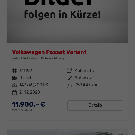
Volkswagen Passat Variant
sofort lieferbar
Gebrauchtwagen
Fahrzeugnr.
311192
Getriebe
Automatik
Kraftstoff
Diesel
Außenfarbe
Schwarz
Leistung
147 kW (200 PS)
Kilometerstand
359.447 km
21.12.2020
11.900,– €
Details
incl. 19% MwSt.