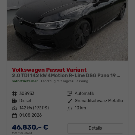
Volkswagen Passat Variant
2.0 TDI 142 kW 4Motion R-Line DSG Pano 19 Zoll Head Up AHK Navi
sofort lieferbar
Fahrzeug mit Tageszulassung
Fahrzeugnr.
308933
Getriebe
Automatik
Kraftstoff
Diesel
Außenfarbe
Grenadilschwarz Metallic
Leistung
142 kW (193 PS)
Kilometerstand
10 km
01.08.2026
46.830,– €
Details
incl. 19% MwSt.