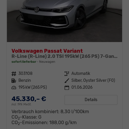
Volkswagen Passat Variant
R-Line (R-Line) 2.0 TSI 195kW (265 PS) 7-Gang DSG 4MOTION
sofort lieferbar
Neuwagen
Fahrzeugnr.
303108
Getriebe
Automatik
Kraftstoff
Benzin
Außenfarbe
Silber, Oyster Silver (F0)
Leistung
195 kW (265 PS)
01.06.2026
45.330,– €
Details
incl. 19% MwSt.
Verbrauch kombiniert:
8,30 l/100km
CO
-Klasse:
G
2
CO
-Emissionen:
188,00 g/km
2