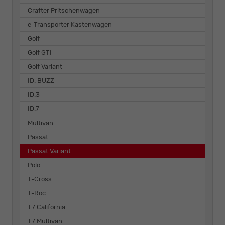
Crafter Pritschenwagen
e-Transporter Kastenwagen
Golf
Golf GTI
Golf Variant
ID. BUZZ
ID.3
ID.7
Multivan
Passat
Passat Variant
Polo
T-Cross
T-Roc
T7 California
T7 Multivan