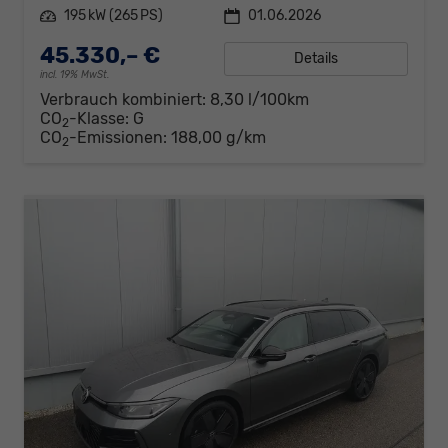
Leistung
195 kW (265 PS)
01.06.2026
45.330,– €
Details
incl. 19% MwSt.
Verbrauch kombiniert:
8,30 l/100km
CO
-Klasse:
G
2
CO
-Emissionen:
188,00 g/km
2