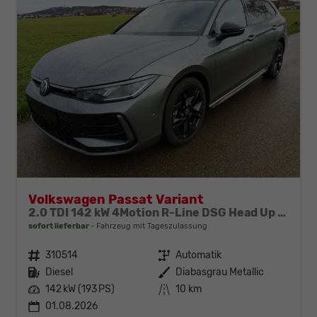
Volkswagen Passat Variant
2.0 TDI 142 kW 4Motion R-Line DSG Head Up AHK Navi
sofort lieferbar
Fahrzeug mit Tageszulassung
Fahrzeugnr.
310514
Getriebe
Automatik
Kraftstoff
Diesel
Außenfarbe
Diabasgrau Metallic
Leistung
142 kW (193 PS)
Kilometerstand
10 km
01.08.2026