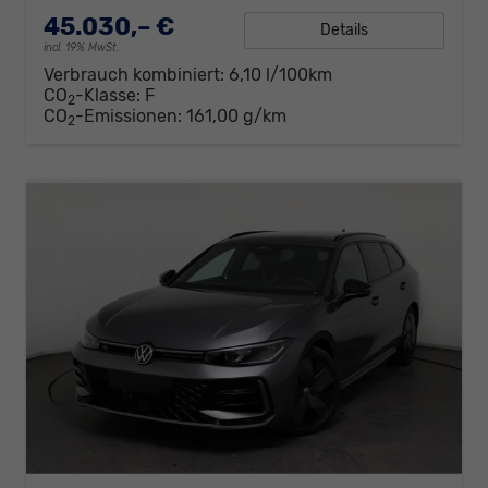
45.030,– €
Details
incl. 19% MwSt.
Verbrauch kombiniert:
6,10 l/100km
CO
-Klasse:
F
2
CO
-Emissionen:
161,00 g/km
2