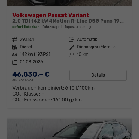
Volkswagen Passat Variant
2.0 TDI 142 kW 4Motion R-Line DSG Pano 19 Zoll Head Up AHK Navi
sofort lieferbar
Fahrzeug mit Tageszulassung
Fahrzeugnr.
293361
Getriebe
Automatik
Kraftstoff
Diesel
Außenfarbe
Diabasgrau Metallic
Leistung
142 kW (193 PS)
Kilometerstand
10 km
01.08.2026
46.830,– €
Details
incl. 19% MwSt.
Verbrauch kombiniert:
6,10 l/100km
CO
-Klasse:
F
2
CO
-Emissionen:
161,00 g/km
2