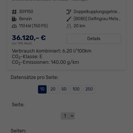
Fahrzeugnr.
309150
Getriebe
Doppelkupplungsgetriebe (DSG)
Kraftstoff
Benzin
Außenfarbe
[B0B0] Delfingrau Metallic
Leistung
110 kW (150 PS)
Kilometerstand
20 km
36.120,– €
Details
incl. 19% MwSt.
Verbrauch kombiniert:
6,20 l/100km
CO
-Klasse:
E
2
CO
-Emissionen:
140,00 g/km
2
Datensätze pro Seite:
10
20
50
100
250
Seite:
Seiten: