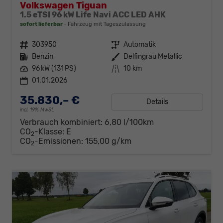
Volkswagen Tiguan
1.5 eTSI 96 kW Life Navi ACC LED AHK
sofort lieferbar
Fahrzeug mit Tageszulassung
Fahrzeugnr.
303950
Getriebe
Automatik
Kraftstoff
Benzin
Außenfarbe
Delfingrau Metallic
Leistung
96 kW (131 PS)
Kilometerstand
10 km
01.01.2026
35.830,– €
Details
incl. 19% MwSt.
Verbrauch kombiniert:
6,80 l/100km
CO
-Klasse:
E
2
CO
-Emissionen:
155,00 g/km
2