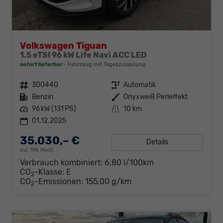
Volkswagen Tiguan
1.5 eTSI 96 kW Life Navi ACC LED
sofort lieferbar
Fahrzeug mit Tageszulassung
Fahrzeugnr.
300440
Getriebe
Automatik
Kraftstoff
Benzin
Außenfarbe
Onyxweiß Perleffekt
Leistung
96 kW (131 PS)
Kilometerstand
10 km
01.12.2025
35.030,– €
Details
incl. 19% MwSt.
Verbrauch kombiniert:
6,80 l/100km
CO
-Klasse:
E
2
CO
-Emissionen:
155,00 g/km
2