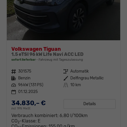
Volkswagen Tiguan
1.5 eTSI 96 kW Life Navi ACC LED
sofort lieferbar
Fahrzeug mit Tageszulassung
Fahrzeugnr.
301575
Getriebe
Automatik
Kraftstoff
Benzin
Außenfarbe
Delfingrau Metallic
Leistung
96 kW (131 PS)
Kilometerstand
10 km
01.12.2025
34.830,– €
Details
incl. 19% MwSt.
Verbrauch kombiniert:
6,80 l/100km
CO
-Klasse:
E
2
CO
-Emissionen:
155,00 g/km