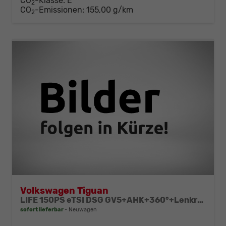
CO
-Klasse:
E
2
CO
-Emissionen:
155,00 g/km
2
Volkswagen Tiguan
LIFE 150PS eTSI DSG GV5+AHK+360°+Lenkradheiz+IQ.Drive+ACC+App+eHeck+LED
sofort lieferbar
Neuwagen