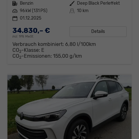
Kraftstoff
Benzin
Außenfarbe
Deep Black Perleffekt
Leistung
96 kW (131 PS)
Kilometerstand
10 km
01.12.2025
34.830,– €
Details
incl. 19% MwSt.
Verbrauch kombiniert:
6,80 l/100km
CO
-Klasse:
E
2
CO
-Emissionen:
155,00 g/km
2