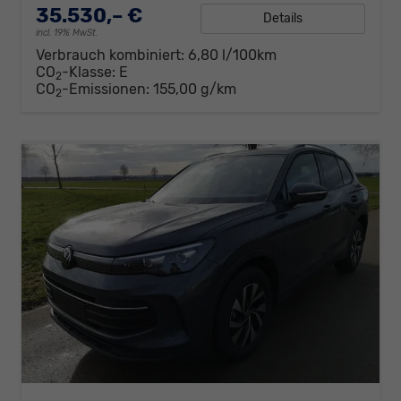
35.530,– €
Details
incl. 19% MwSt.
Verbrauch kombiniert:
6,80 l/100km
CO
-Klasse:
E
2
CO
-Emissionen:
155,00 g/km
2