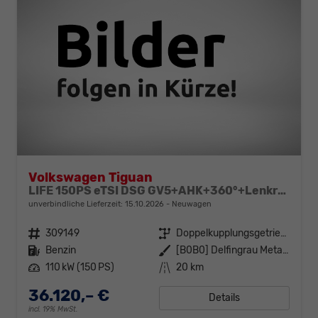
Volkswagen Tiguan
LIFE 150PS eTSI DSG GV5+AHK+360°+Lenkradheiz+IQ.Drive+ACC+App+eHeck+LED
unverbindliche Lieferzeit:
15.10.2026
Neuwagen
Fahrzeugnr.
309149
Getriebe
Doppelkupplungsgetriebe (DSG)
Kraftstoff
Benzin
Außenfarbe
[B0B0] Delfingrau Metallic
Leistung
110 kW (150 PS)
Kilometerstand
20 km
36.120,– €
Details
incl. 19% MwSt.