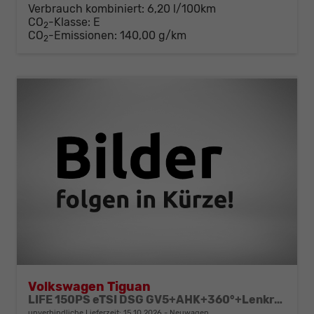
Verbrauch kombiniert:
6,20 l/100km
CO
-Klasse:
E
2
CO
-Emissionen:
140,00 g/km
2
Volkswagen Tiguan
LIFE 150PS eTSI DSG GV5+AHK+360°+Lenkradheiz+IQ.Drive+ACC+App+eHeck+LED
unverbindliche Lieferzeit:
15.10.2026
Neuwagen