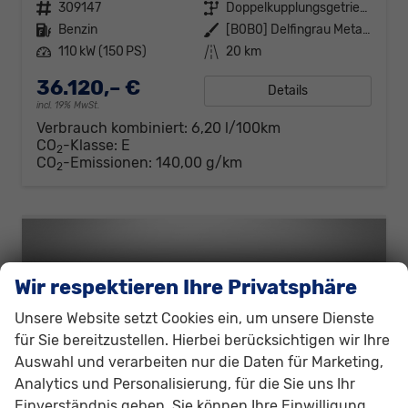
Fahrzeugnr.
309147
Getriebe
Doppelkupplungsgetriebe (DSG)
Kraftstoff
Benzin
Außenfarbe
[B0B0] Delfingrau Metallic
Leistung
110 kW (150 PS)
Kilometerstand
20 km
36.120,– €
Details
incl. 19% MwSt.
Verbrauch kombiniert:
6,20 l/100km
CO
-Klasse:
E
2
CO
-Emissionen:
140,00 g/km
2
Wir respektieren Ihre Privatsphäre
Unsere Website setzt Cookies ein, um unsere Dienste
für Sie bereitzustellen. Hierbei berücksichtigen wir Ihre
Auswahl und verarbeiten nur die Daten für Marketing,
Analytics und Personalisierung, für die Sie uns Ihr
Einverständnis geben. Sie können Ihre Einwilligung