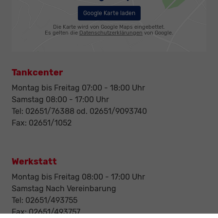
Google Karte laden
Die Karte wird von Google Maps eingebettet.
Es gelten die
Datenschutzerklärungen
von Google.
Tankcenter
Montag bis Freitag 07:00 - 18:00 Uhr
Samstag 08:00 - 17:00 Uhr
Tel: 02651/76388 od. 02651/9093740
Fax: 02651/1052
Werkstatt
Montag bis Freitag 08:00 - 17:00 Uhr
Samstag Nach Vereinbarung
Tel: 02651/493755
Fax: 02651/493757