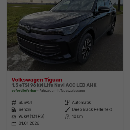
Volkswagen Tiguan
1.5 eTSI 96 kW Life Navi ACC LED AHK
sofort lieferbar
Fahrzeug mit Tageszulassung
Fahrzeugnr.
303951
Getriebe
Automatik
Kraftstoff
Benzin
Außenfarbe
Deep Black Perleffekt
Leistung
96 kW (131 PS)
Kilometerstand
10 km
01.01.2026