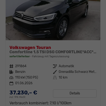
Volkswagen Touran
Comfortline 1.5 TSI DSG COMFORTLINE*ACC*LED*PDC*KAMERA*NAVI*SHZ* 7-SITZER 17-ZOLL
sofort lieferbar
Fahrzeug mit Tageszulassung
Fahrzeugnr.
291864
Getriebe
Automatik
Kraftstoff
Benzin
Außenfarbe
Grenadilla Schwarz Metallic
Leistung
110 kW (150 PS)
Kilometerstand
10 km
01.06.2026
37.230,– €
Details
incl. 19% MwSt.
Verbrauch kombiniert:
7,10 l/100km