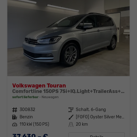
Volkswagen Touran
Comfortline 150PS 7Si+IQ.Light+TrailerAss+Cam+Navi+Kamera+Alarm+Kessy+App-Connect
sofort lieferbar
Neuwagen
Fahrzeugnr.
300832
Getriebe
Schalt. 6-Gang
Kraftstoff
Benzin
Außenfarbe
[F0F0] Oyster Silver Metallic
Leistung
110 kW (150 PS)
Kilometerstand
20 km
37.630,– €