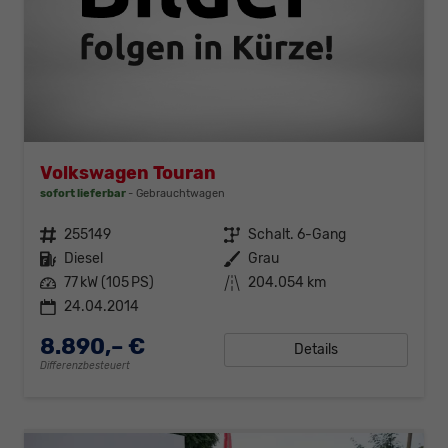
Volkswagen Touran
sofort lieferbar
Gebrauchtwagen
Fahrzeugnr.
255149
Getriebe
Schalt. 6-Gang
Kraftstoff
Diesel
Außenfarbe
Grau
Leistung
77 kW (105 PS)
Kilometerstand
204.054 km
24.04.2014
8.890,– €
Details
Differenzbesteuert