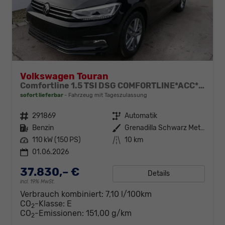
Volkswagen Touran
Comfortline 1.5 TSI DSG COMFORTLINE*ACC*LED*PDC*KAMERA*NAVI*SHZ* 7-SITZER 17-ZOLL
sofort lieferbar
Fahrzeug mit Tageszulassung
Fahrzeugnr.
291869
Getriebe
Automatik
Kraftstoff
Benzin
Außenfarbe
Grenadilla Schwarz Metallic
Leistung
110 kW (150 PS)
Kilometerstand
10 km
01.06.2026
37.830,– €
Details
incl. 19% MwSt.
Verbrauch kombiniert:
7,10 l/100km
CO
-Klasse:
E
2
CO
-Emissionen:
151,00 g/km
2