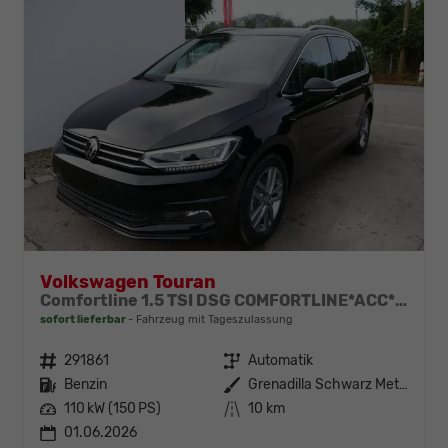
Volkswagen Touran
Comfortline 1.5 TSI DSG COMFORTLINE*ACC*LED*PDC*KAMERA*NAVI*SHZ* 7-SITZER 17-ZOLL
sofort lieferbar
Fahrzeug mit Tageszulassung
Fahrzeugnr.
291861
Getriebe
Automatik
Kraftstoff
Benzin
Außenfarbe
Grenadilla Schwarz Metallic
Leistung
110 kW (150 PS)
Kilometerstand
10 km
01.06.2026