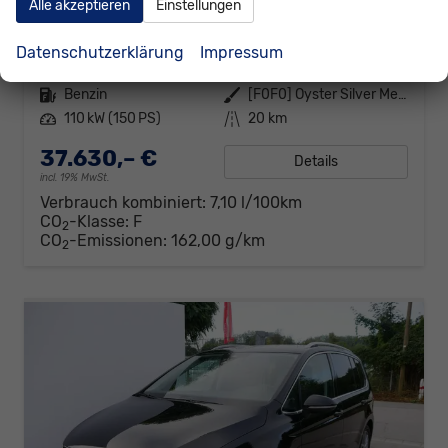
Alle akzeptieren
Einstellungen
Comfortline 150PS 7Si+IQ.Light+TrailerAss+Cam+Navi+Kamera+Alarm+Kessy+App-Connect
sofort lieferbar
Neuwagen
Datenschutzerklärung
Impressum
Fahrzeugnr.
300833
Getriebe
Schalt. 6-Gang
Kraftstoff
Benzin
Außenfarbe
[F0F0] Oyster Silver Metallic
Leistung
110 kW (150 PS)
Kilometerstand
20 km
37.630,– €
Details
incl. 19% MwSt.
Verbrauch kombiniert:
7,10 l/100km
CO
-Klasse:
F
2
CO
-Emissionen:
162,00 g/km
2