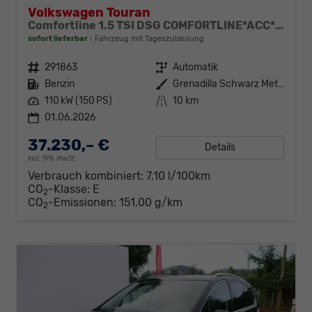
Volkswagen Touran
Comfortline 1.5 TSI DSG COMFORTLINE*ACC*LED*PDC*KAMERA*NAVI*SHZ* 7-SITZER 17-ZOLL
sofort lieferbar
Fahrzeug mit Tageszulassung
Fahrzeugnr.
291863
Getriebe
Automatik
Kraftstoff
Benzin
Außenfarbe
Grenadilla Schwarz Metallic
Leistung
110 kW (150 PS)
Kilometerstand
10 km
01.06.2026
37.230,– €
Details
incl. 19% MwSt.
Verbrauch kombiniert:
7,10 l/100km
CO
-Klasse:
E
2
CO
-Emissionen:
151,00 g/km
2