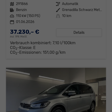
Fahrzeugnr.
291866
Getriebe
Automatik
Kraftstoff
Benzin
Außenfarbe
Grenadilla Schwarz Metallic
Leistung
110 kW (150 PS)
Kilometerstand
10 km
01.06.2026
37.230,– €
Details
incl. 19% MwSt.
Verbrauch kombiniert:
7,10 l/100km
CO
-Klasse:
E
2
CO
-Emissionen:
151,00 g/km
2