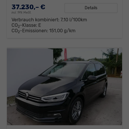
37.230,– €
Details
incl. 19% MwSt.
Verbrauch kombiniert:
7,10 l/100km
CO
-Klasse:
E
2
CO
-Emissionen:
151,00 g/km
2