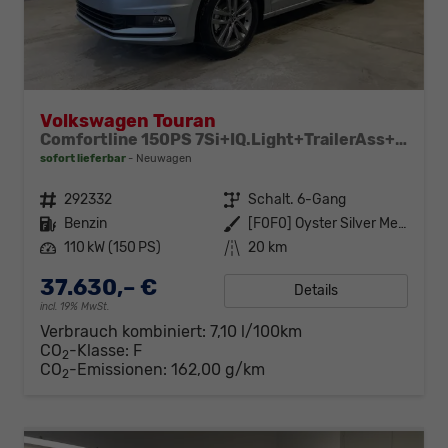
Volkswagen Touran
Comfortline 150PS 7Si+IQ.Light+TrailerAss+Cam+Navi+Kamera+Alarm+Kessy+App-Connect
sofort lieferbar
Neuwagen
Fahrzeugnr.
292332
Getriebe
Schalt. 6-Gang
Kraftstoff
Benzin
Außenfarbe
[F0F0] Oyster Silver Metallic
Leistung
110 kW (150 PS)
Kilometerstand
20 km
37.630,– €
Details
incl. 19% MwSt.
Verbrauch kombiniert:
7,10 l/100km
CO
-Klasse:
F
2
CO
-Emissionen:
162,00 g/km
2