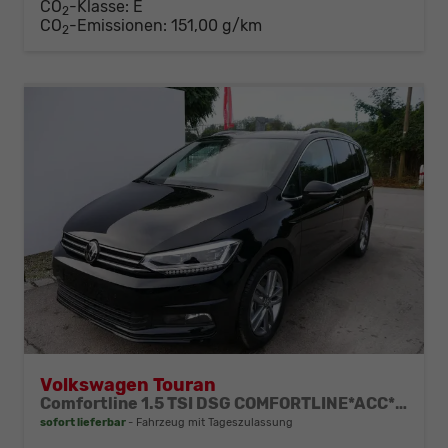
CO
-Klasse:
E
2
CO
-Emissionen:
151,00 g/km
2
Volkswagen Touran
Comfortline 1.5 TSI DSG COMFORTLINE*ACC*LED*PDC*KAMERA*NAVI*SHZ* 7-SITZER 17-ZOLL
sofort lieferbar
Fahrzeug mit Tageszulassung