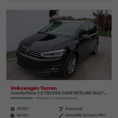
Volkswagen Touran
Comfortline 1.5 TSI DSG COMFORTLINE*ACC*LED*PDC*KAMERA*NAVI*SHZ* 7-SITZER 17-ZOLL
sofort lieferbar
Fahrzeug mit Tageszulassung
Fahrzeugnr.
291871
Getriebe
Automatik
Kraftstoff
Benzin
Außenfarbe
Grenadilla Schwarz Metallic