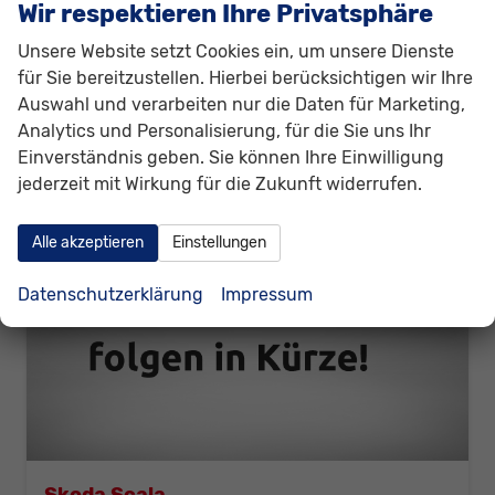
Wir respektieren Ihre Privatsphäre
21.180,– €
Details
Unsere Website setzt Cookies ein, um unsere Dienste
incl. 19% MwSt.
Verbrauch kombiniert:
5,60 l/100km
für Sie bereitzustellen. Hierbei berücksichtigen wir Ihre
CO
-Emissionen:
126,00 g/km
Auswahl und verarbeiten nur die Daten für Marketing,
2
Analytics und Personalisierung, für die Sie uns Ihr
Einverständnis geben. Sie können Ihre Einwilligung
jederzeit mit Wirkung für die Zukunft widerrufen.
Alle akzeptieren
Einstellungen
Datenschutzerklärung
Impressum