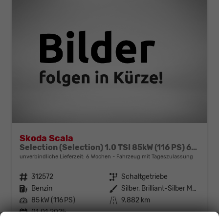
Skoda Scala
Selection (Selection) 1.0 TSI 85kW (116 PS) 6-Gang Schaltgetriebe
unverbindliche Lieferzeit:
6 Wochen
Fahrzeug mit Tageszulassung
Fahrzeugnr.
312572
Getriebe
Schaltgetriebe
Kraftstoff
Benzin
Außenfarbe
Silber, Brilliant-Silber Metallic (8E)
Leistung
85 kW (116 PS)
Kilometerstand
9.882 km
01.01.2025