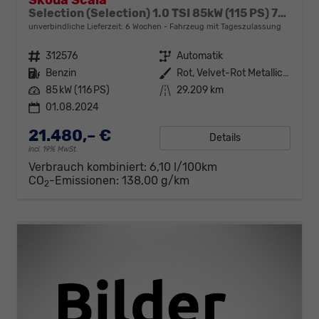
Skoda Scala
Selection (Selection) 1.0 TSI 85kW (115 PS) 7-Gang DSG
unverbindliche Lieferzeit:
6 Wochen
Fahrzeug mit Tageszulassung
Fahrzeugnr.
312576
Getriebe
Automatik
Kraftstoff
Benzin
Außenfarbe
Rot, Velvet-Rot Metallic (K1)
Leistung
85 kW (116 PS)
Kilometerstand
29.209 km
01.08.2024
21.480,– €
Details
incl. 19% MwSt.
Verbrauch kombiniert:
6,10 l/100km
CO
-Emissionen:
138,00 g/km
2