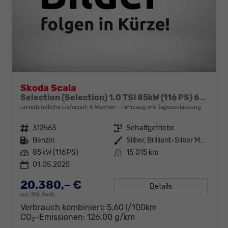
Skoda Scala
Selection (Selection) 1.0 TSI 85kW (116 PS) 6-Gang Schaltgetriebe
unverbindliche Lieferzeit:
6 Wochen
Fahrzeug mit Tageszulassung
Fahrzeugnr.
312563
Getriebe
Schaltgetriebe
Kraftstoff
Benzin
Außenfarbe
Silber, Brilliant-Silber Metallic (8E)
Leistung
85 kW (116 PS)
Kilometerstand
15.015 km
01.05.2025
20.380,– €
Details
incl. 19% MwSt.
Verbrauch kombiniert:
5,60 l/100km
CO
-Emissionen:
126,00 g/km
2