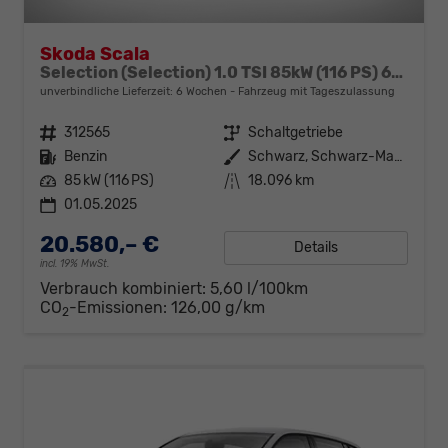
Skoda Scala
Selection (Selection) 1.0 TSI 85kW (116 PS) 6-Gang Schaltgetriebe
unverbindliche Lieferzeit:
6 Wochen
Fahrzeug mit Tageszulassung
Fahrzeugnr.
312565
Getriebe
Schaltgetriebe
Kraftstoff
Benzin
Außenfarbe
Schwarz, Schwarz-Magic Perleffekt (1Z)
Leistung
85 kW (116 PS)
Kilometerstand
18.096 km
01.05.2025
20.580,– €
Details
incl. 19% MwSt.
Verbrauch kombiniert:
5,60 l/100km
CO
-Emissionen:
126,00 g/km
2