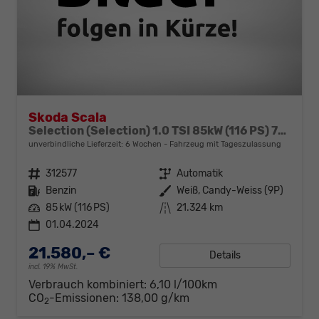
Skoda Scala
Selection (Selection) 1.0 TSI 85kW (116 PS) 7-Gang DSG
unverbindliche Lieferzeit:
6 Wochen
Fahrzeug mit Tageszulassung
Fahrzeugnr.
312577
Getriebe
Automatik
Kraftstoff
Benzin
Außenfarbe
Weiß, Candy-Weiss (9P)
Leistung
85 kW (116 PS)
Kilometerstand
21.324 km
01.04.2024
21.580,– €
Details
incl. 19% MwSt.
Verbrauch kombiniert:
6,10 l/100km
CO
-Emissionen:
138,00 g/km
2