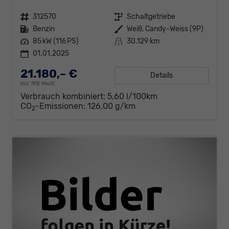
Fahrzeugnr.
312570
Getriebe
Schaltgetriebe
Kraftstoff
Benzin
Außenfarbe
Weiß, Candy-Weiss (9P)
Leistung
85 kW (116 PS)
Kilometerstand
30.129 km
01.01.2025
21.180,– €
Details
incl. 19% MwSt.
Verbrauch kombiniert:
5,60 l/100km
CO
-Emissionen:
126,00 g/km
2