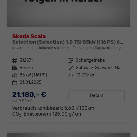
Skoda Scala
Selection (Selection) 1.0 TSI 85kW (116 PS) 6-Gang Schaltgetriebe
unverbindliche Lieferzeit:
6 Wochen
Fahrzeug mit Tageszulassung
Fahrzeugnr.
312571
Getriebe
Schaltgetriebe
Kraftstoff
Benzin
Außenfarbe
Schwarz, Schwarz-Magic Perleffekt (1Z)
Leistung
85 kW (116 PS)
Kilometerstand
10.739 km
01.01.2025
21.180,– €
Details
incl. 19% MwSt.
Verbrauch kombiniert:
5,60 l/100km
CO
-Emissionen:
126,00 g/km
2