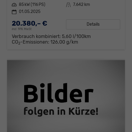
Leistung
85 kW (116 PS)
Kilometerstand
7.642 km
01.05.2025
20.380,– €
Details
incl. 19% MwSt.
Verbrauch kombiniert:
5,60 l/100km
CO
-Emissionen:
126,00 g/km
2