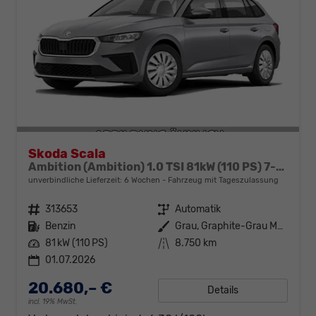
Skoda Scala
Ambition (Ambition) 1.0 TSI 81kW (110 PS) 7-Gang DSG
unverbindliche Lieferzeit:
6 Wochen
Fahrzeug mit Tageszulassung
Fahrzeugnr.
313653
Getriebe
Automatik
Kraftstoff
Benzin
Außenfarbe
Grau, Graphite-Grau Metallic (5X)
Leistung
81 kW (110 PS)
Kilometerstand
8.750 km
01.07.2026
20.680,– €
Details
incl. 19% MwSt.