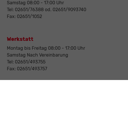
Samstag 08:00 - 17:00 Uhr
Tel: 02651/76388 od. 02651/9093740
Fax: 02651/1052
Werkstatt
Montag bis Freitag 08:00 - 17:00 Uhr
Samstag Nach Vereinbarung
Tel: 02651/493755
Fax: 02651/493757
Notdienst/Abschleppdienst
24-Std. Notdienst
Tag und Nacht
Tel: 0177 / 6777545