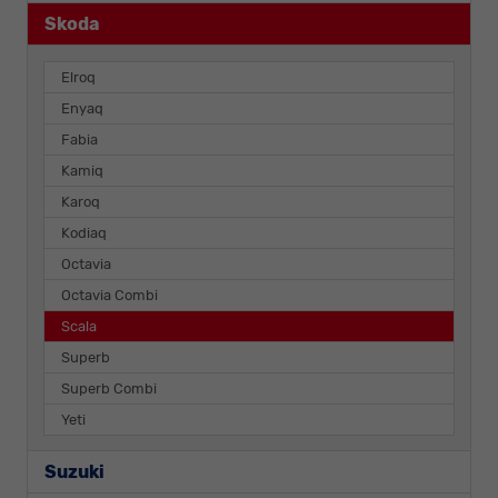
Skoda
Elroq
Enyaq
Fabia
Kamiq
Karoq
Kodiaq
Octavia
Octavia Combi
Scala
Superb
Superb Combi
Yeti
Suzuki