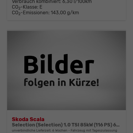
Verbrauch kombiniert:
6,30 l/100km
CO
-Klasse:
E
2
CO
-Emissionen:
143,00 g/km
2
Skoda Scala
Selection (Selection) 1.0 TSI 85kW (116 PS) 6-Gang Schaltgetriebe
unverbindliche Lieferzeit:
6 Wochen
Fahrzeug mit Tageszulassung