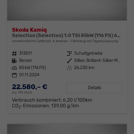
Skoda Kamiq
Selection (Selection) 1.0 TSI 85kW (116 PS) 6-Gang Schaltgetriebe
unverbindliche Lieferzeit:
6 Wochen
Fahrzeug mit Tageszulassung
Fahrzeugnr.
313511
Getriebe
Schaltgetriebe
Kraftstoff
Benzin
Außenfarbe
Silber, Brilliant-Silber Metallic (8E)
Leistung
85 kW (116 PS)
Kilometerstand
26.230 km
01.11.2024
22.580,– €
Details
incl. 19% MwSt.
Verbrauch kombiniert:
6,20 l/100km
CO
-Emissionen:
139,00 g/km
2