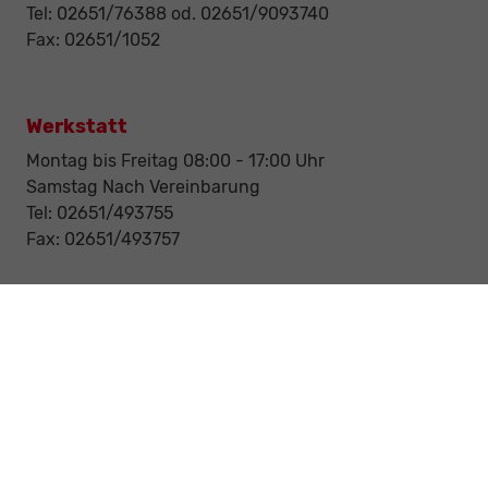
Tel: 02651/76388 od. 02651/9093740
Fax: 02651/1052
Werkstatt
Montag bis Freitag 08:00 - 17:00 Uhr
Samstag Nach Vereinbarung
Tel: 02651/493755
Fax: 02651/493757
Notdienst/Abschleppdienst
24-Std. Notdienst
Tag und Nacht
Tel: 0177 / 6777545