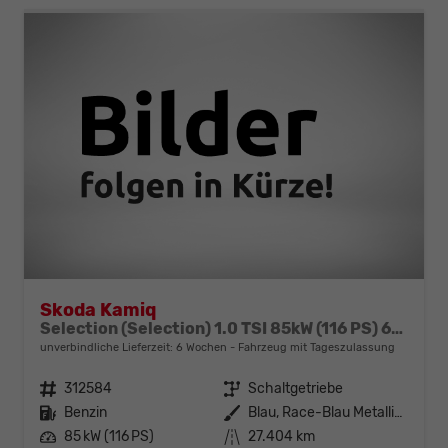
Skoda Kamiq
Selection (Selection) 1.0 TSI 85kW (116 PS) 6-Gang Schaltgetriebe
unverbindliche Lieferzeit:
6 Wochen
Fahrzeug mit Tageszulassung
Fahrzeugnr.
312584
Getriebe
Schaltgetriebe
Kraftstoff
Benzin
Außenfarbe
Blau, Race-Blau Metallic (8X)
Leistung
85 kW (116 PS)
Kilometerstand
27.404 km