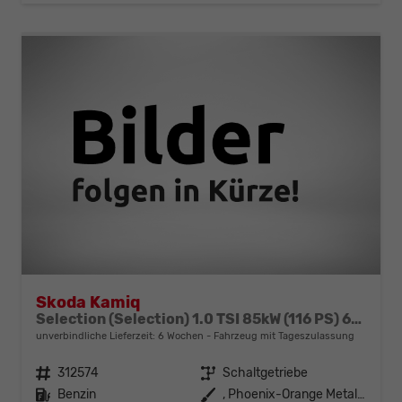
Skoda Kamiq
Selection (Selection) 1.0 TSI 85kW (116 PS) 6-Gang Schaltgetriebe
unverbindliche Lieferzeit:
6 Wochen
Fahrzeug mit Tageszulassung
Fahrzeugnr.
312574
Getriebe
Schaltgetriebe
Kraftstoff
Benzin
Außenfarbe
, Phoenix-Orange Metallic (2X)