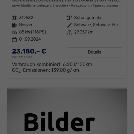
unverbindliche Lieferzeit:
6 Wochen
Fahrzeug mit Tageszulassung
Fahrzeugnr.
312582
Getriebe
Schaltgetriebe
Kraftstoff
Benzin
Außenfarbe
Schwarz, Schwarz-Magic Perleffekt (1Z)
Leistung
85 kW (116 PS)
Kilometerstand
29.357 km
01.09.2024
23.180,– €
Details
incl. 19% MwSt.
Verbrauch kombiniert:
6,20 l/100km
CO
-Emissionen:
139,00 g/km
2