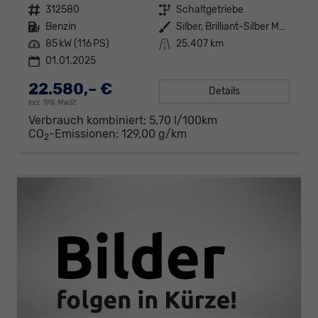
Fahrzeugnr.
312580
Getriebe
Schaltgetriebe
Kraftstoff
Benzin
Außenfarbe
Silber, Brilliant-Silber Metallic (8E)
Leistung
85 kW (116 PS)
Kilometerstand
25.407 km
01.01.2025
22.580,– €
Details
incl. 19% MwSt.
Verbrauch kombiniert:
5,70 l/100km
CO
-Emissionen:
129,00 g/km
2