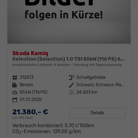
Skoda Kamiq
Selection (Selection) 1.0 TSI 85kW (116 PS) 6-Gang Schaltgetriebe
unverbindliche Lieferzeit:
6 Wochen
Fahrzeug mit Tageszulassung
Fahrzeugnr.
312573
Getriebe
Schaltgetriebe
Kraftstoff
Benzin
Außenfarbe
Schwarz, Schwarz-Magic Perleffekt (1Z)
Leistung
85 kW (116 PS)
Kilometerstand
24.603 km
01.01.2025
21.380,– €
Details
incl. 19% MwSt.
Verbrauch kombiniert:
5,70 l/100km
CO
-Emissionen:
129,00 g/km
2