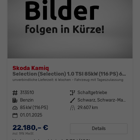
Skoda Kamiq
Selection (Selection) 1.0 TSI 85kW (116 PS) 6-Gang Schaltgetriebe
unverbindliche Lieferzeit:
6 Wochen
Fahrzeug mit Tageszulassung
Fahrzeugnr.
313510
Getriebe
Schaltgetriebe
Kraftstoff
Benzin
Außenfarbe
Schwarz, Schwarz-Magic Perleffekt (1Z)
Leistung
85 kW (116 PS)
Kilometerstand
29.607 km
01.01.2025
22.180,– €
Details
incl. 19% MwSt.