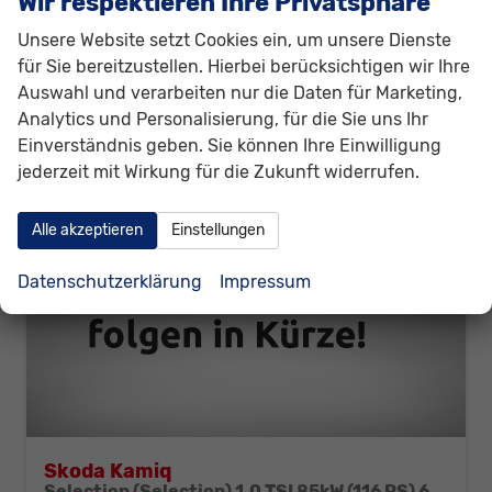
Wir respektieren Ihre Privatsphäre
22.880,– €
Details
incl. 19% MwSt.
Unsere Website setzt Cookies ein, um unsere Dienste
Verbrauch kombiniert:
5,70 l/100km
für Sie bereitzustellen. Hierbei berücksichtigen wir Ihre
CO
-Emissionen:
129,00 g/km
2
Auswahl und verarbeiten nur die Daten für Marketing,
Analytics und Personalisierung, für die Sie uns Ihr
Einverständnis geben. Sie können Ihre Einwilligung
jederzeit mit Wirkung für die Zukunft widerrufen.
Alle akzeptieren
Einstellungen
Datenschutzerklärung
Impressum
Skoda Kamiq
Selection (Selection) 1.0 TSI 85kW (116 PS) 6-Gang Schaltgetriebe