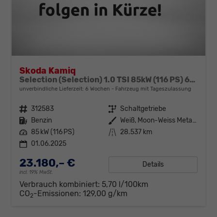
Skoda Kamiq
Selection (Selection) 1.0 TSI 85kW (116 PS) 6-Gang Schaltgetriebe
unverbindliche Lieferzeit:
6 Wochen
Fahrzeug mit Tageszulassung
Fahrzeugnr.
312583
Getriebe
Schaltgetriebe
Kraftstoff
Benzin
Außenfarbe
Weiß, Moon-Weiss Metallic (2Y)
Leistung
85 kW (116 PS)
Kilometerstand
28.537 km
01.06.2025
23.180,– €
Details
incl. 19% MwSt.
Verbrauch kombiniert:
5,70 l/100km
CO
-Emissionen:
129,00 g/km
2