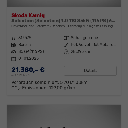
Skoda Kamiq
Selection (Selection) 1.0 TSI 85kW (116 PS) 6-Gang Schaltgetriebe
unverbindliche Lieferzeit:
6 Wochen
Fahrzeug mit Tageszulassung
Fahrzeugnr.
312575
Getriebe
Schaltgetriebe
Kraftstoff
Benzin
Außenfarbe
Rot, Velvet-Rot Metallic (K1)
Leistung
85 kW (116 PS)
Kilometerstand
28.395 km
01.01.2025
21.380,– €
Details
incl. 19% MwSt.
Verbrauch kombiniert:
5,70 l/100km
CO
-Emissionen:
129,00 g/km
2