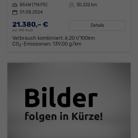
Leistung
85 kW (116 PS)
Kilometerstand
30.222 km
01.08.2024
21.380,– €
Details
incl. 19% MwSt.
Verbrauch kombiniert:
6,20 l/100km
CO
-Emissionen:
139,00 g/km
2