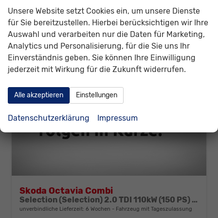
CO
-Klasse:
E
2
Unsere Website setzt Cookies ein, um unsere Dienste
CO
-Emissionen:
136,00 g/km
2
für Sie bereitzustellen. Hierbei berücksichtigen wir Ihre
Auswahl und verarbeiten nur die Daten für Marketing,
Analytics und Personalisierung, für die Sie uns Ihr
Einverständnis geben. Sie können Ihre Einwilligung
jederzeit mit Wirkung für die Zukunft widerrufen.
Alle akzeptieren
Einstellungen
Datenschutzerklärung
Impressum
Skoda Octavia Combi
Selection (Selection) 2.0 TDI 110kW (150 PS) 7-Gang DSG
unverbindliche Lieferzeit:
6 Wochen
Fahrzeug mit Tageszulassung