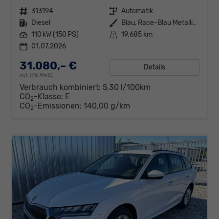
Fahrzeugnr.
313194
Getriebe
Automatik
Kraftstoff
Diesel
Außenfarbe
Blau, Race-Blau Metallic (8X)
Leistung
110 kW (150 PS)
Kilometerstand
19.685 km
01.07.2026
31.080,– €
Details
incl. 19% MwSt.
Verbrauch kombiniert:
5,30 l/100km
CO
-Klasse:
E
2
CO
-Emissionen:
140,00 g/km
2