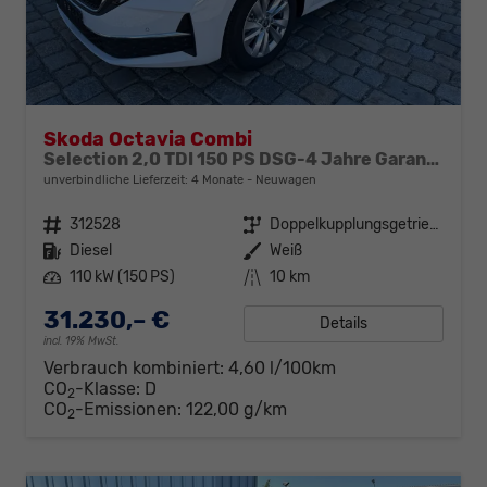
Skoda Octavia Combi
Selection 2,0 TDI 150 PS DSG-4 Jahre Garantie-PDC vorne und hinten-Sitzheizung-Smart Link
unverbindliche Lieferzeit:
4 Monate
Neuwagen
Fahrzeugnr.
312528
Getriebe
Doppelkupplungsgetriebe (DSG)
Kraftstoff
Diesel
Außenfarbe
Weiß
Leistung
110 kW (150 PS)
Kilometerstand
10 km
31.230,– €
Details
incl. 19% MwSt.
Verbrauch kombiniert:
4,60 l/100km
CO
-Klasse:
D
2
CO
-Emissionen:
122,00 g/km
2