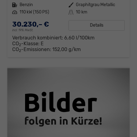
Kraftstoff
Benzin
Außenfarbe
Graphitgrau Metallic
Leistung
110 kW (150 PS)
Kilometerstand
10 km
30.230,– €
Details
incl. 19% MwSt.
Verbrauch kombiniert:
6,60 l/100km
CO
-Klasse:
E
2
CO
-Emissionen:
152,00 g/km
2