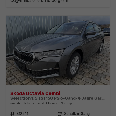
CO
-Emissionen:
116,00 g/km
2
Skoda Octavia Combi
Selection 1,5 TSI 150 PS 6-Gang-4 Jahre Garantie-Anhängerkupplung schwenkbar-PDC vorne und hinten-Sitzheizung-Smart Link
unverbindliche Lieferzeit:
4 Monate
Neuwagen
Fahrzeugnr.
312541
Getriebe
Schalt. 6-Gang