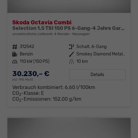
Skoda Octavia Combi
Selection 1,5 TSI 150 PS 6-Gang-4 Jahre Garantie-Anhängerkupplung schwenkbar-PDC vorne und hinten-Sitzheizung-Smart Link
unverbindliche Lieferzeit:
4 Monate
Neuwagen
Fahrzeugnr.
312542
Getriebe
Schalt. 6-Gang
Kraftstoff
Benzin
Außenfarbe
Smokey Diamond Metallic
Leistung
110 kW (150 PS)
Kilometerstand
10 km
30.230,– €
Details
incl. 19% MwSt.
Verbrauch kombiniert:
6,60 l/100km
CO
-Klasse:
E
2
CO
-Emissionen:
152,00 g/km
2