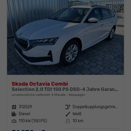
Skoda Octavia Combi
Selection 2,0 TDI 150 PS DSG-4 Jahre Garantie-PDC vorne und hinten-Sitzheizung-Smart Link
unverbindliche Lieferzeit:
4 Monate
Neuwagen
Fahrzeugnr.
312529
Getriebe
Doppelkupplungsgetriebe (DSG)
Kraftstoff
Diesel
Außenfarbe
Weiß
Leistung
110 kW (150 PS)
Kilometerstand
10 km