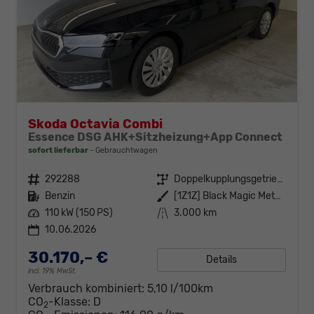
Skoda Octavia Combi
Essence DSG AHK+Sitzheizung+App Connect
sofort lieferbar
Gebrauchtwagen
Fahrzeugnr.
292288
Getriebe
Doppelkupplungsgetriebe (DSG)
Kraftstoff
Benzin
Außenfarbe
[1Z1Z] Black Magic Metallic
Leistung
110 kW (150 PS)
Kilometerstand
3.000 km
10.06.2026
30.170,– €
Details
incl. 19% MwSt.
Verbrauch kombiniert:
5,10 l/100km
CO
-Klasse:
D
2