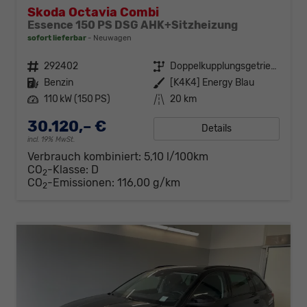
Skoda Octavia Combi
Essence 150 PS DSG AHK+Sitzheizung
sofort lieferbar
Neuwagen
Fahrzeugnr.
292402
Getriebe
Doppelkupplungsgetriebe (DSG)
Kraftstoff
Benzin
Außenfarbe
[K4K4] Energy Blau
Leistung
110 kW (150 PS)
Kilometerstand
20 km
30.120,– €
Details
incl. 19% MwSt.
Verbrauch kombiniert:
5,10 l/100km
CO
-Klasse:
D
2
CO
-Emissionen:
116,00 g/km
2