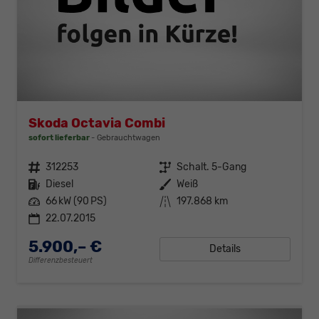
Skoda Octavia Combi
sofort lieferbar
Gebrauchtwagen
Fahrzeugnr.
312253
Getriebe
Schalt. 5-Gang
Kraftstoff
Diesel
Außenfarbe
Weiß
Leistung
66 kW (90 PS)
Kilometerstand
197.868 km
22.07.2015
5.900,– €
Details
Differenzbesteuert