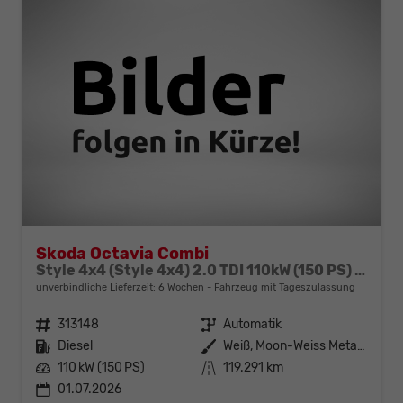
Skoda Octavia Combi
Style 4x4 (Style 4x4) 2.0 TDI 110kW (150 PS) 7-Gang DSG
unverbindliche Lieferzeit:
6 Wochen
Fahrzeug mit Tageszulassung
Fahrzeugnr.
313148
Getriebe
Automatik
Kraftstoff
Diesel
Außenfarbe
Weiß, Moon-Weiss Metallic (2Y)
Leistung
110 kW (150 PS)
Kilometerstand
119.291 km
01.07.2026