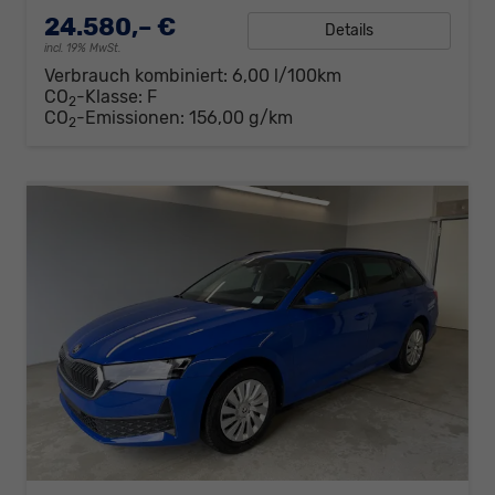
24.580,– €
Details
incl. 19% MwSt.
Verbrauch kombiniert:
6,00 l/100km
CO
-Klasse:
F
2
CO
-Emissionen:
156,00 g/km
2