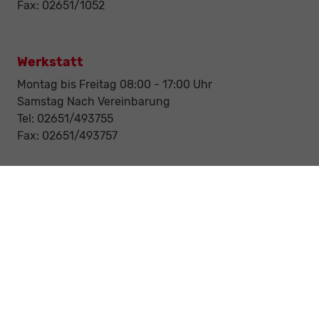
Fax: 02651/1052
Werkstatt
Montag bis Freitag 08:00 - 17:00 Uhr
Samstag Nach Vereinbarung
Tel: 02651/493755
Fax: 02651/493757
Notdienst/Abschleppdienst
24-Std. Notdienst
Tag und Nacht
Tel: 0177 / 6777545