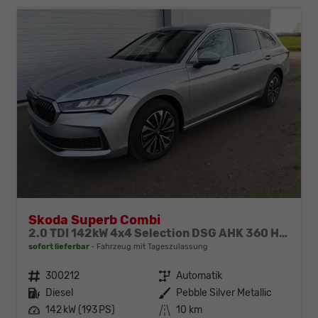
Skoda Superb Combi
2.0 TDI 142kW 4x4 Selection DSG AHK 360 Head Up Pano
sofort lieferbar
Fahrzeug mit Tageszulassung
Fahrzeugnr.
300212
Getriebe
Automatik
Kraftstoff
Diesel
Außenfarbe
Pebble Silver Metallic
Leistung
142 kW (193 PS)
Kilometerstand
10 km