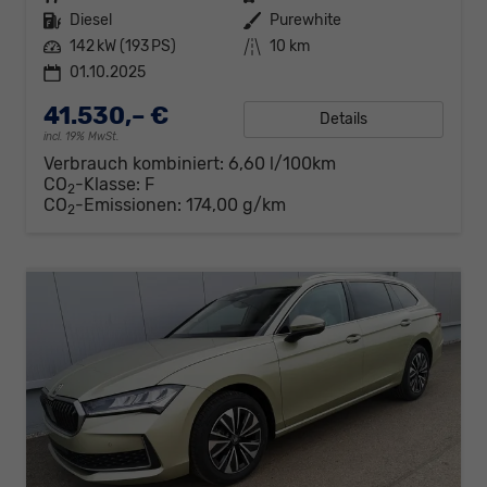
Kraftstoff
Diesel
Außenfarbe
Purewhite
Leistung
142 kW (193 PS)
Kilometerstand
10 km
01.10.2025
41.530,– €
Details
incl. 19% MwSt.
Verbrauch kombiniert:
6,60 l/100km
CO
-Klasse:
F
2
CO
-Emissionen:
174,00 g/km
2