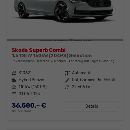
Skoda Superb Combi
1.5 TSI iV 150kW (204PS) Selection
unverbindliche Lieferzeit:
6 Wochen
Fahrzeug mit Tageszulassung
Fahrzeugnr.
310621
Getriebe
Automatik
Kraftstoff
Hybrid Benzin
Außenfarbe
Rot, Carmine Rot Metallic (W0)
Leistung
110 kW (150 PS)
Kilometerstand
22.605 km
01.05.2025
36.580,– €
Details
incl. 19% MwSt.