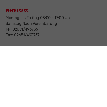
Werkstatt
Montag bis Freitag 08:00 - 17:00 Uhr
Samstag Nach Vereinbarung
Tel: 02651/493755
Fax: 02651/493757
Notdienst/Abschleppdienst
24-Std. Notdienst
Tag und Nacht
Tel: 0177 / 6777545