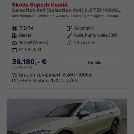
Skoda Superb Combi
Selection 4x4 (Selection 4x4) 2.0 TDI 142kW (193 PS) 7-Gang DSG
unverbindliche Lieferzeit:
6 Wochen
Fahrzeug mit Tageszulassung
Fahrzeugnr.
312634
Getriebe
Automatik
Kraftstoff
Diesel
Außenfarbe
Weiß, Purity Weiss (0Q)
Leistung
142 kW (193 PS)
Kilometerstand
24.707 km
01.08.2024
38.180,– €
Details
incl. 19% MwSt.
Verbrauch kombiniert:
6,60 l/100km
CO
-Emissionen:
174,00 g/km
2