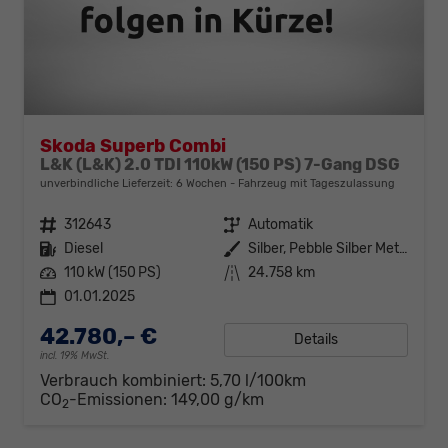
Skoda Superb Combi
L&K (L&K) 2.0 TDI 110kW (150 PS) 7-Gang DSG
unverbindliche Lieferzeit:
6 Wochen
Fahrzeug mit Tageszulassung
Fahrzeugnr.
312643
Getriebe
Automatik
Kraftstoff
Diesel
Außenfarbe
Silber, Pebble Silber Metallic (F0)
Leistung
110 kW (150 PS)
Kilometerstand
24.758 km
01.01.2025
42.780,– €
Details
incl. 19% MwSt.
Verbrauch kombiniert:
5,70 l/100km
CO
-Emissionen:
149,00 g/km
2