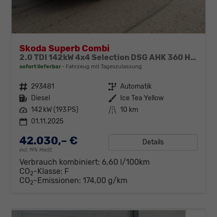
Skoda Superb Combi
2.0 TDI 142kW 4x4 Selection DSG AHK 360 Head Up
sofort lieferbar
Fahrzeug mit Tageszulassung
Fahrzeugnr.
293481
Getriebe
Automatik
Kraftstoff
Diesel
Außenfarbe
Ice Tea Yellow
Leistung
142 kW (193 PS)
Kilometerstand
10 km
01.11.2025
42.030,– €
Details
incl. 19% MwSt.
Verbrauch kombiniert:
6,60 l/100km
CO
-Klasse:
F
2
CO
-Emissionen:
174,00 g/km
2