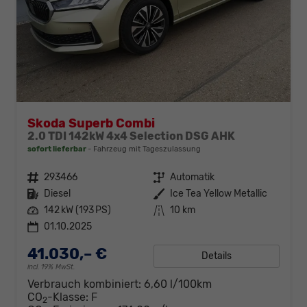
Skoda Superb Combi
2.0 TDI 142kW 4x4 Selection DSG AHK
sofort lieferbar
Fahrzeug mit Tageszulassung
Fahrzeugnr.
293466
Getriebe
Automatik
Kraftstoff
Diesel
Außenfarbe
Ice Tea Yellow Metallic
Leistung
142 kW (193 PS)
Kilometerstand
10 km
01.10.2025
41.030,– €
Details
incl. 19% MwSt.
Verbrauch kombiniert:
6,60 l/100km
CO
-Klasse:
F
2