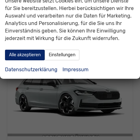
Unsere Website setzt Cookies ein, um unsere Dienste
42.630,– €
für Sie bereitzustellen. Hierbei berücksichtigen wir Ihre
Details
incl. 19% MwSt.
Auswahl und verarbeiten nur die Daten für Marketing,
Verbrauch kombiniert:
6,60 l/100km
Analytics und Personalisierung, für die Sie uns Ihr
CO
-Klasse:
F
2
Einverständnis geben. Sie können Ihre Einwilligung
CO
-Emissionen:
174,00 g/km
2
jederzeit mit Wirkung für die Zukunft widerrufen.
Alle akzeptieren
Einstellungen
Datenschutzerklärung
Impressum