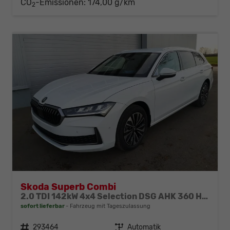
CO
-Emissionen:
174,00 g/km
2
Skoda Superb Combi
2.0 TDI 142kW 4x4 Selection DSG AHK 360 Head Up
sofort lieferbar
Fahrzeug mit Tageszulassung
Fahrzeugnr.
293464
Getriebe
Automatik