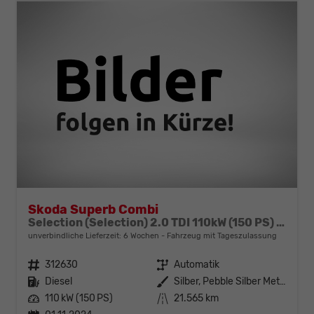
Skoda Superb Combi
Selection (Selection) 2.0 TDI 110kW (150 PS) 7-Gang DSG
unverbindliche Lieferzeit:
6 Wochen
Fahrzeug mit Tageszulassung
Fahrzeugnr.
312630
Getriebe
Automatik
Kraftstoff
Diesel
Außenfarbe
Silber, Pebble Silber Metallic (F0)
Leistung
110 kW (150 PS)
Kilometerstand
21.565 km