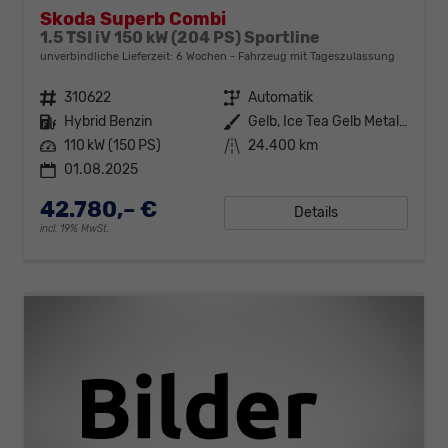
Skoda Superb Combi
1.5 TSI iV 150 kW (204 PS) Sportline
unverbindliche Lieferzeit:
6 Wochen
Fahrzeug mit Tageszulassung
Fahrzeugnr.
310622
Getriebe
Automatik
Kraftstoff
Hybrid Benzin
Außenfarbe
Gelb, Ice Tea Gelb Metallic (S3)
Leistung
110 kW (150 PS)
Kilometerstand
24.400 km
01.08.2025
42.780,– €
Details
incl. 19% MwSt.