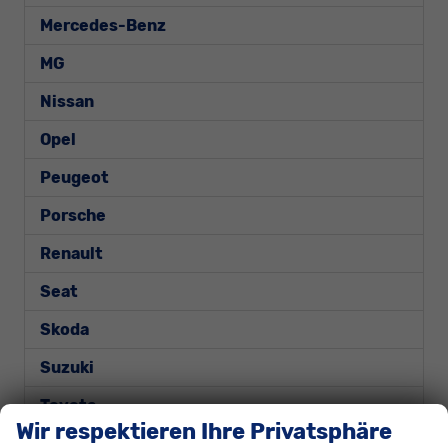
Mercedes-Benz
MG
Nissan
Opel
Peugeot
Porsche
Renault
Seat
Skoda
Suzuki
Toyota
Wir respektieren Ihre Privatsphäre
Volkswagen