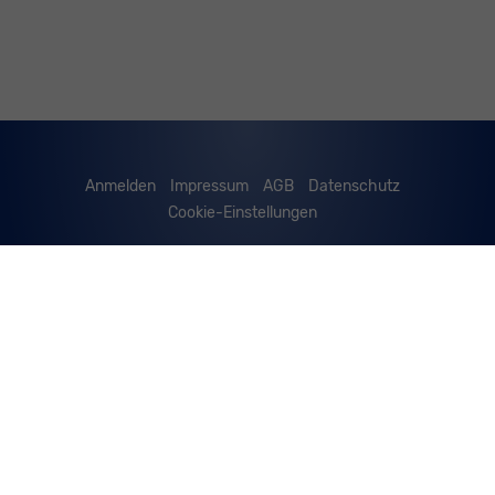
Anmelden
Impressum
AGB
Datenschutz
Cookie-Einstellungen
Weitere Informationen zum offiziellen Kraftstoffverbrauch
und zu den offiziellen spezifischen CO
-Emissionen und
2
gegebenenfalls zum Stromverbrauch neuer PKW können
dem 'Leitfaden über den offiziellen Kraftstoffverbrauch,
die offiziellen spezifischen CO
-Emissionen und den
2
offiziellen Stromverbrauch neuer PKW' entnommen
werden, der an allen Verkaufsstellen und bei der
'Deutschen Automobil Treuhand GmbH' unentgeltlich
erhältlich ist unter www.dat.de.
© 2026
Werner Spitzley GmbH
,
Mayenerstrasse 8
,
D-56729
Ettringen,
02651/76388 od. 02651/9093740