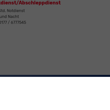
tdienst/Abschleppdienst
td. Notdienst
 und Nacht
 0177 / 6777545
rbrauch neuer PKW können dem 'Leitfaden über den
r an allen Verkaufsstellen und bei der 'Deutschen