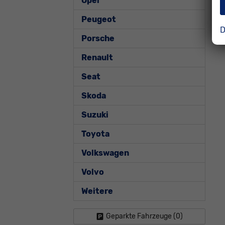
Opel
Peugeot
D
Porsche
Renault
Seat
Skoda
Suzuki
Toyota
Volkswagen
Volvo
Weitere
Geparkte Fahrzeuge (
0
)