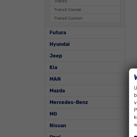
Transit
Transit Courier
Transit Custom
Futura
Hyundai
Jeep
Kia
MAN
U
Mazda
b
Mercedes-Benz
v
P
MG
k
w
Nissan