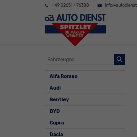
+49 02651 / 76388
info@autodienst-
Fahrzeugnr.
Alfa Romeo
Audi
Bentley
BYD
Cupra
Dacia