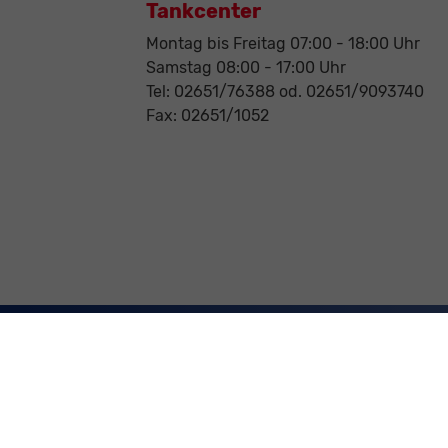
Tankcenter
Montag bis Freitag 07:00 - 18:00 Uhr
Samstag 08:00 - 17:00 Uhr
Tel: 02651/76388 od. 02651/9093740
Fax: 02651/1052
Weitere Informationen zum offiziellen Kraftstoffverbrauch 
offiziellen Kraftstoffverbrauch, die offiziellen spezifischen
Automobil Treuhand GmbH' unentgeltlich erhältlich ist u