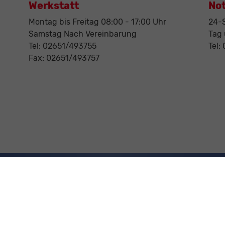
Werkstatt
No
Montag bis Freitag 08:00 - 17:00 Uhr
24-S
Samstag Nach Vereinbarung
Tag
Tel: 02651/493755
Tel:
Fax: 02651/493757
Anmelden
Impressum
AGB
Datenschutz
Cookie-Einstellungen
und zu den offiziellen spezifischen CO
-Emissionen und gegebenenfalls zum Stromve
2
 CO
-Emissionen und den offiziellen Stromverbrauch neuer PKW' entnommen werden, de
2
nter www.dat.de.