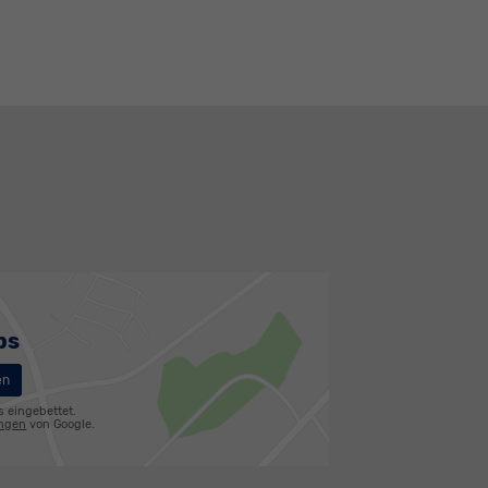
ps
en
s eingebettet.
ungen
von Google.