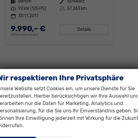
Kraftstoff
Benzin
Außenfarbe
Schwarz
Leistung
92 kW (125 PS)
Kilometerstand
57.263 km
30.11.2017
9.990,– €
Details
Differenzbesteuert
Wir respektieren Ihre Privatsphäre
nsere Website setzt Cookies ein, um unsere Dienste für Sie
ereitzustellen. Hierbei berücksichtigen wir Ihre Auswahl un
erarbeiten nur die Daten für Marketing, Analytics und
ersonalisierung, für die Sie uns Ihr Einverständnis geben. S
önnen Ihre Einwilligung jederzeit mit Wirkung für die Zukunf
iderrufen.