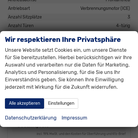
Antriebsart
Verbrennungsmotor (ICE)
Anzahl Sitzplätze
3
Anzahl Türen
4-türig
Erstzulassung
01.06.2026
Wir respektieren Ihre Privatsphäre
Garantieleistung
Fahrzeuggarantie
Unsere Website setzt Cookies ein, um unsere Dienste
Höhe Typ
H1
für Sie bereitzustellen. Hierbei berücksichtigen wir Ihre
Innenausstattung
Schwarz
Auswahl und verarbeiten nur die Daten für Marketing,
Länge Typ
L1
Analytics und Personalisierung, für die Sie uns Ihr
Polsterung
Stoff
Einverständnis geben. Sie können Ihre Einwilligung
Radstand
3100 mm
jederzeit mit Wirkung für die Zukunft widerrufen.
Zul. Gesamtgewicht
1893 kg
Zustand
unfallfrei
Alle akzeptieren
Einstellungen
Datenschutzerklärung
Impressum
38.030,– €
Gesamtpreis
incl. 19% MwSt. und den Kosten für Überführung und Kfz-Brief