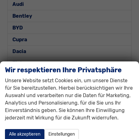
Audi
Bentley
BYD
Cupra
Dacia
Fiat
Wir respektieren Ihre Privatsphäre
Ford
Unsere Website setzt Cookies ein, um unsere Dienste
für Sie bereitzustellen. Hierbei berücksichtigen wir Ihre
Capri
Auswahl und verarbeiten nur die Daten für Marketing,
EcoSport
Analytics und Personalisierung, für die Sie uns Ihr
Explorer
Einverständnis geben. Sie können Ihre Einwilligung
Focus
jederzeit mit Wirkung für die Zukunft widerrufen.
Focus Turnier
Kuga
Alle akzeptieren
Einstellungen