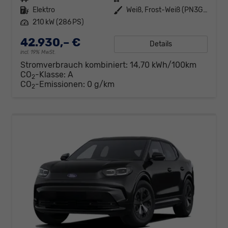
Kraftstoff
Elektro
Außenfarbe
Weiß, Frost-Weiß (PN3GZ0)
Leistung
210 kW (286 PS)
42.930,– €
Details
incl. 19% MwSt.
Stromverbrauch kombiniert:
14,70 kWh/100km
CO
-Klasse:
A
2
CO
-Emissionen:
0 g/km
2