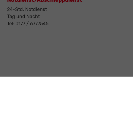
Notdienst/Abschleppdienst
24-Std. Notdienst
Tag und Nacht
Tel: 0177 / 6777545