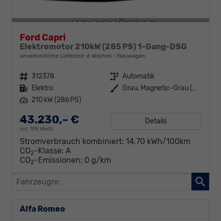
Ford Capri
Elektromotor 210kW (285 PS) 1-Gang-DSG
unverbindliche Lieferzeit:
6 Wochen
Neuwagen
Fahrzeugnr.
312378
Getriebe
Automatik
Kraftstoff
Elektro
Außenfarbe
Grau, Magnetic-Grau (Metallic) (PN4DQ0)
Leistung
210 kW (286 PS)
43.230,– €
Details
incl. 19% MwSt.
Stromverbrauch kombiniert:
14,70 kWh/100km
CO
-Klasse:
A
2
CO
-Emissionen:
0 g/km
2
Fahrzeugnr.
Alfa Romeo