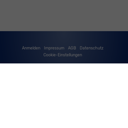
Anmelden
Impressum
AGB
Datenschutz
Cookie-Einstellungen
Weitere Informationen zum offiziellen Kraftstoffverbrauch
und zu den offiziellen spezifischen CO
-Emissionen und
2
gegebenenfalls zum Stromverbrauch neuer PKW können
dem 'Leitfaden über den offiziellen Kraftstoffverbrauch,
die offiziellen spezifischen CO
-Emissionen und den
2
offiziellen Stromverbrauch neuer PKW' entnommen
werden, der an allen Verkaufsstellen und bei der
'Deutschen Automobil Treuhand GmbH' unentgeltlich
erhältlich ist unter www.dat.de.
© 2026
Werner Spitzley GmbH
,
Mayenerstrasse 8
,
D-56729
Ettringen,
02651/76388 od. 02651/9093740