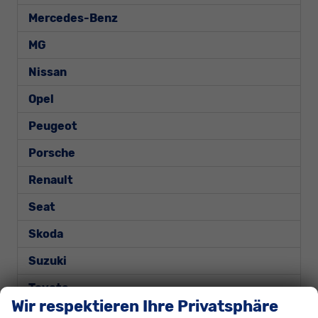
Mercedes-Benz
MG
Nissan
Opel
Peugeot
Porsche
Renault
Seat
Skoda
Suzuki
Toyota
Wir respektieren Ihre Privatsphäre
Volkswagen