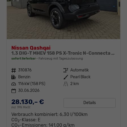
Nissan Qashqai
1.3 DIG-T MHEV 158 PS X-Tronic N-Connecta Teil-Leder PanoGlasdach Klimaautomatik Sitzheizung Lenkradheizung Navi ACC PDC v+h 360°Kamera DAB Bluetooth Touchscreen Apple CarPlay Android Auto 18"LM
sofort lieferbar
Fahrzeug mit Tageszulassung
Fahrzeugnr.
310876
Getriebe
Automatik
Kraftstoff
Benzin
Außenfarbe
Pearl Black
Leistung
116 kW (158 PS)
Kilometerstand
2 km
30.06.2026
28.130,– €
Details
incl. 19% MwSt.
Verbrauch kombiniert:
6,30 l/100km
CO
-Klasse:
E
2
CO
-Emissionen:
141,00 g/km
2