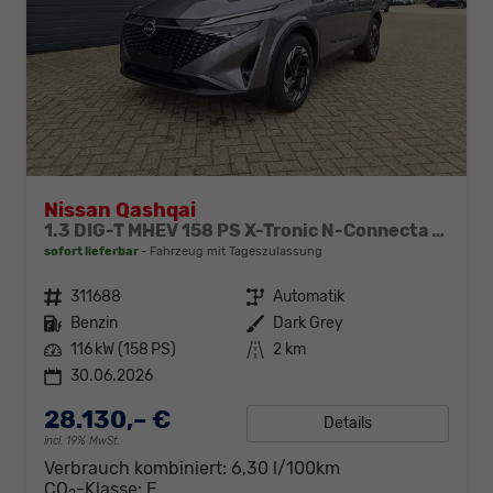
Nissan Qashqai
1.3 DIG-T MHEV 158 PS X-Tronic N-Connecta Teil-Leder PanoGlasdach Klimaautomatik Sitzheizung Lenkradheizung Navi ACC PDC v+h 360°Kamera DAB Bluetooth Touchscreen Apple CarPlay Android Auto 18"LM
sofort lieferbar
Fahrzeug mit Tageszulassung
Fahrzeugnr.
311688
Getriebe
Automatik
Kraftstoff
Benzin
Außenfarbe
Dark Grey
Leistung
116 kW (158 PS)
Kilometerstand
2 km
30.06.2026
28.130,– €
Details
incl. 19% MwSt.
Verbrauch kombiniert:
6,30 l/100km
CO
-Klasse:
E