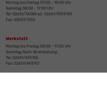
Montag bis Freitag 07:00 - 18:00 Uhr
Samstag 08:00 - 17:00 Uhr
Tel: 02651/76388 od. 02651/9093740
Fax: 02651/1052
Werkstatt
Montag bis Freitag 08:00 - 17:00 Uhr
Samstag Nach Vereinbarung
Tel: 02651/493755
Fax: 02651/493757
Notdienst/Abschleppdienst
24-Std. Notdienst
Tag und Nacht
Tel: 0177 / 6777545