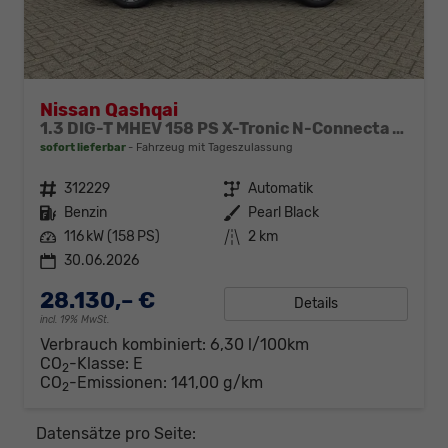
Nissan Qashqai
1.3 DIG-T MHEV 158 PS X-Tronic N-Connecta Teil-Leder PanoGlasdach Klimaautomatik Sitzheizung Lenkradheizung Navi ACC PDC v+h 360°Kamera DAB Bluetooth Touchscreen Apple CarPlay Android Auto 18"LM
sofort lieferbar
Fahrzeug mit Tageszulassung
Fahrzeugnr.
312229
Getriebe
Automatik
Kraftstoff
Benzin
Außenfarbe
Pearl Black
Leistung
116 kW (158 PS)
Kilometerstand
2 km
30.06.2026
28.130,– €
Details
incl. 19% MwSt.
Verbrauch kombiniert:
6,30 l/100km
CO
-Klasse:
E
2
CO
-Emissionen:
141,00 g/km
2
Datensätze pro Seite: