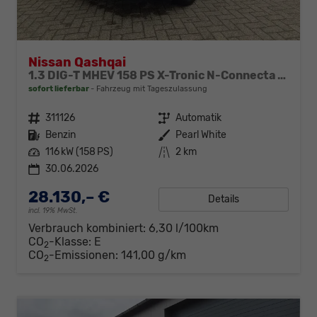
Nissan Qashqai
1.3 DIG-T MHEV 158 PS X-Tronic N-Connecta Teil-Leder PanoGlasdach Klimaautomatik Sitzheizung Lenkradheizung Navi ACC PDC v+h 360°Kamera DAB Bluetooth Touchscreen Apple CarPlay Android Auto 18"LM
sofort lieferbar
Fahrzeug mit Tageszulassung
Fahrzeugnr.
311126
Getriebe
Automatik
Kraftstoff
Benzin
Außenfarbe
Pearl White
Leistung
116 kW (158 PS)
Kilometerstand
2 km
30.06.2026
28.130,– €
Details
incl. 19% MwSt.
Verbrauch kombiniert:
6,30 l/100km
CO
-Klasse:
E
2
CO
-Emissionen:
141,00 g/km
2