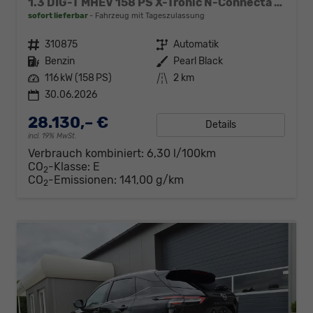
1.3 DIG-T MHEV 158 PS X-Tronic N-Connecta Teil-Leder PanoGlasdach Klimaautomatik Sitzheizung Lenkradheizung Navi ACC PDC v+h 360°Kamera DAB Bluetooth Touchscreen Apple CarPlay Android Auto 18"LM
sofort lieferbar
Fahrzeug mit Tageszulassung
Fahrzeugnr.
310875
Getriebe
Automatik
Kraftstoff
Benzin
Außenfarbe
Pearl Black
Leistung
116 kW (158 PS)
Kilometerstand
2 km
30.06.2026
28.130,– €
Details
incl. 19% MwSt.
Verbrauch kombiniert:
6,30 l/100km
CO
-Klasse:
E
2
CO
-Emissionen:
141,00 g/km
2