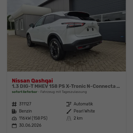
Nissan Qashqai
1.3 DIG-T MHEV 158 PS X-Tronic N-Connecta Teil-Leder PanoGlasdach Klimaautomatik Sitzheizung Lenkradheizung Navi ACC PDC v+h 360°Kamera DAB Bluetooth Touchscreen Apple CarPlay Android Auto 18"LM
sofort lieferbar
Fahrzeug mit Tageszulassung
Fahrzeugnr.
311127
Getriebe
Automatik
Kraftstoff
Benzin
Außenfarbe
Pearl White
Leistung
116 kW (158 PS)
Kilometerstand
2 km
30.06.2026