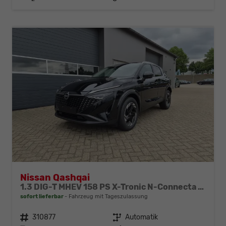
Nissan Qashqai
1.3 DIG-T MHEV 158 PS X-Tronic N-Connecta Teil-Leder PanoGlasdach Klimaautomatik Sitzheizung Lenkradheizung Navi ACC PDC v+h 360°Kamera DAB Bluetooth Touchscreen Apple CarPlay Android Auto 18"LM
sofort lieferbar
Fahrzeug mit Tageszulassung
Fahrzeugnr.
310877
Getriebe
Automatik