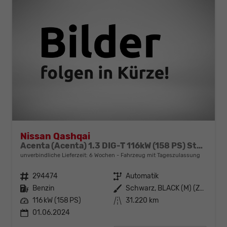
Nissan Qashqai
Acenta (Acenta) 1.3 DIG-T 116kW (158 PS) Stufenloses-X-Tronic-CVT
unverbindliche Lieferzeit:
6 Wochen
Fahrzeug mit Tageszulassung
Fahrzeugnr.
294474
Getriebe
Automatik
Kraftstoff
Benzin
Außenfarbe
Schwarz, BLACK (M) (Z11G)
Leistung
116 kW (158 PS)
Kilometerstand
31.220 km
01.06.2024