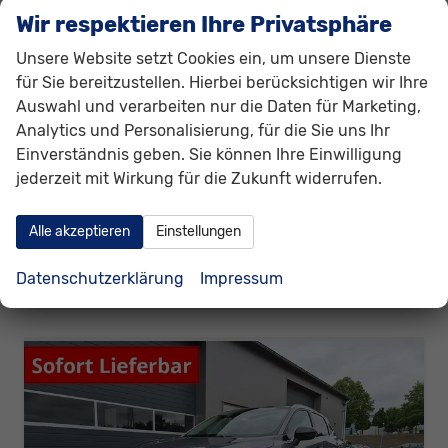
Nissan Qashqai
Wir respektieren Ihre Privatsphäre
1.3 DIG-T MHEV 158 PS X-Tronic N-Connecta Teil-Leder PanoGlasdach Klimaautomatik Sitzheizung Lenkradheizung Navi ACC PDC v+h 360°Kamera DAB Bluetooth Touchscreen Apple CarPlay Android Auto 18"LM
sofort lieferbar
Fahrzeug mit Tageszulassung
Unsere Website setzt Cookies ein, um unsere Dienste
für Sie bereitzustellen. Hierbei berücksichtigen wir Ihre
Fahrzeugnr.
311128
Getriebe
Automatik
Auswahl und verarbeiten nur die Daten für Marketing,
Kraftstoff
Benzin
Außenfarbe
Pearl White
Analytics und Personalisierung, für die Sie uns Ihr
Leistung
116 kW (158 PS)
Kilometerstand
2 km
Einverständnis geben. Sie können Ihre Einwilligung
30.06.2026
jederzeit mit Wirkung für die Zukunft widerrufen.
28.130,– €
Details
incl. 19% MwSt.
Alle akzeptieren
Einstellungen
Verbrauch kombiniert:
6,30 l/100km
CO
-Klasse:
E
2
Datenschutzerklärung
Impressum
CO
-Emissionen:
141,00 g/km
2