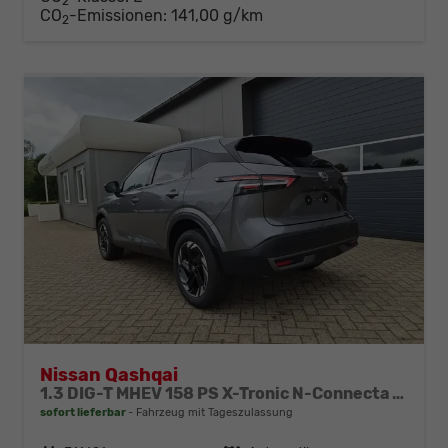
2
CO
-Emissionen:
141,00 g/km
2
Nissan Qashqai
1.3 DIG-T MHEV 158 PS X-Tronic N-Connecta Teil-Leder PanoGlasdach Klimaautomatik Sitzheizung Lenkradheizung Navi ACC PDC v+h 360°Kamera DAB Bluetooth Touchscreen Apple CarPlay Android Auto 18"LM
sofort lieferbar
Fahrzeug mit Tageszulassung