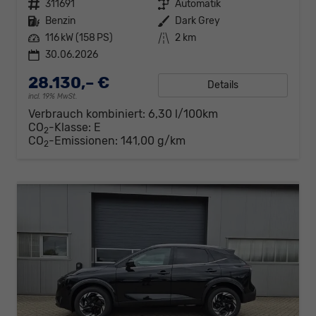
Fahrzeugnr.
311691
Getriebe
Automatik
Kraftstoff
Benzin
Außenfarbe
Dark Grey
Leistung
116 kW (158 PS)
Kilometerstand
2 km
30.06.2026
28.130,– €
Details
incl. 19% MwSt.
Verbrauch kombiniert:
6,30 l/100km
CO
-Klasse:
E
2
CO
-Emissionen:
141,00 g/km
2