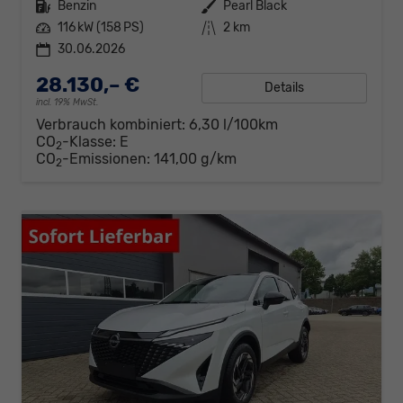
Kraftstoff
Benzin
Außenfarbe
Pearl Black
Leistung
116 kW (158 PS)
Kilometerstand
2 km
30.06.2026
28.130,– €
Details
incl. 19% MwSt.
Verbrauch kombiniert:
6,30 l/100km
CO
-Klasse:
E
2
CO
-Emissionen:
141,00 g/km
2