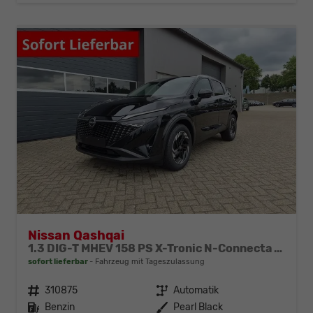
Nissan Qashqai
1.3 DIG-T MHEV 158 PS X-Tronic N-Connecta Teil-Leder PanoGlasdach Klimaautomatik Sitzheizung Lenkradheizung Navi ACC PDC v+h 360°Kamera DAB Bluetooth Touchscreen Apple CarPlay Android Auto 18"LM
sofort lieferbar
Fahrzeug mit Tageszulassung
Fahrzeugnr.
310875
Getriebe
Automatik
Kraftstoff
Benzin
Außenfarbe
Pearl Black