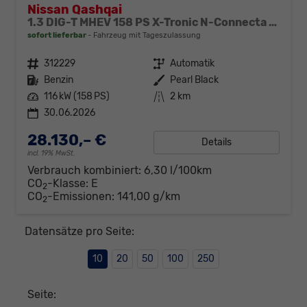
Nissan Qashqai
1.3 DIG-T MHEV 158 PS X-Tronic N-Connecta Teil-Leder PanoGlasdach Klimaautomatik Sitzheizung Lenkradheizung Navi ACC PDC v+h 360°Kamera DAB Bluetooth Touchscreen Apple CarPlay Android Auto 18"LM
sofort lieferbar
Fahrzeug mit Tageszulassung
Fahrzeugnr.
312229
Getriebe
Automatik
Kraftstoff
Benzin
Außenfarbe
Pearl Black
Leistung
116 kW (158 PS)
Kilometerstand
2 km
30.06.2026
28.130,– €
Details
incl. 19% MwSt.
Verbrauch kombiniert:
6,30 l/100km
CO
-Klasse:
E
2
CO
-Emissionen:
141,00 g/km
2
Datensätze pro Seite:
10
20
50
100
250
Seite: