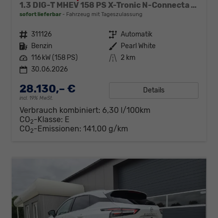
1.3 DIG-T MHEV 158 PS X-Tronic N-Connecta Teil-Leder PanoGlasdach Klimaautomatik Sitzheizung Lenkradheizung Navi ACC PDC v+h 360°Kamera DAB Bluetooth Touchscreen Apple CarPlay Android Auto 18"LM
sofort lieferbar
Fahrzeug mit Tageszulassung
Fahrzeugnr.
311126
Getriebe
Automatik
Kraftstoff
Benzin
Außenfarbe
Pearl White
Leistung
116 kW (158 PS)
Kilometerstand
2 km
30.06.2026
28.130,– €
Details
incl. 19% MwSt.
Verbrauch kombiniert:
6,30 l/100km
CO
-Klasse:
E
2
CO
-Emissionen:
141,00 g/km
2