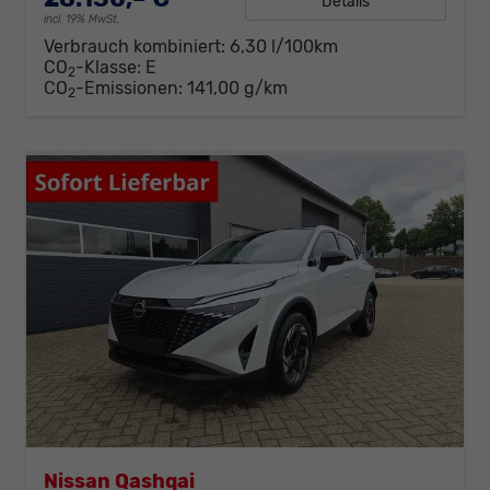
Details
incl. 19% MwSt.
Verbrauch kombiniert:
6,30 l/100km
CO
-Klasse:
E
2
CO
-Emissionen:
141,00 g/km
2
Nissan Qashqai