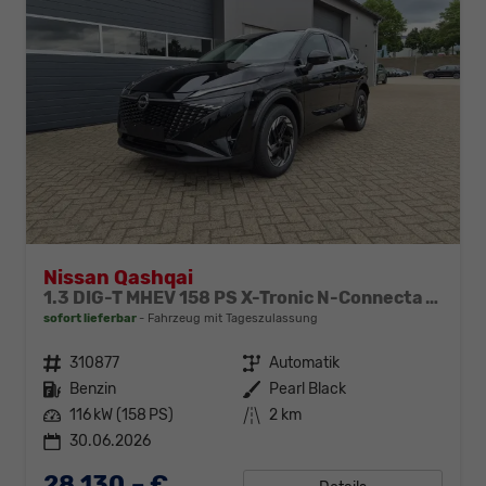
Nissan Qashqai
1.3 DIG-T MHEV 158 PS X-Tronic N-Connecta Teil-Leder PanoGlasdach Klimaautomatik Sitzheizung Lenkradheizung Navi ACC PDC v+h 360°Kamera DAB Bluetooth Touchscreen Apple CarPlay Android Auto 18"LM
sofort lieferbar
Fahrzeug mit Tageszulassung
Fahrzeugnr.
310877
Getriebe
Automatik
Kraftstoff
Benzin
Außenfarbe
Pearl Black
Leistung
116 kW (158 PS)
Kilometerstand
2 km
30.06.2026
28.130,– €