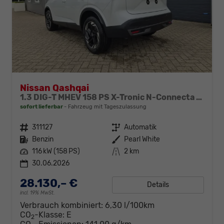
Nissan Qashqai
1.3 DIG-T MHEV 158 PS X-Tronic N-Connecta Teil-Leder PanoGlasdach Klimaautomatik Sitzheizung Lenkradheizung Navi ACC PDC v+h 360°Kamera DAB Bluetooth Touchscreen Apple CarPlay Android Auto 18"LM
sofort lieferbar
Fahrzeug mit Tageszulassung
Fahrzeugnr.
311127
Getriebe
Automatik
Kraftstoff
Benzin
Außenfarbe
Pearl White
Leistung
116 kW (158 PS)
Kilometerstand
2 km
30.06.2026
28.130,– €
Details
incl. 19% MwSt.
Verbrauch kombiniert:
6,30 l/100km
CO
-Klasse:
E
2