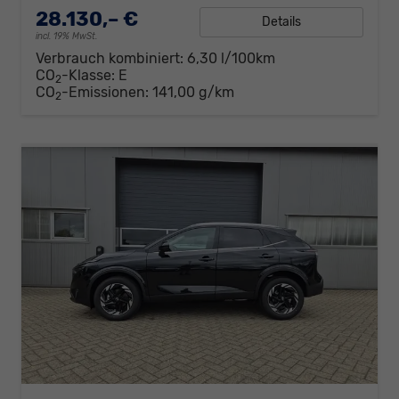
28.130,– €
Details
incl. 19% MwSt.
Verbrauch kombiniert:
6,30 l/100km
CO
-Klasse:
E
2
CO
-Emissionen:
141,00 g/km
2