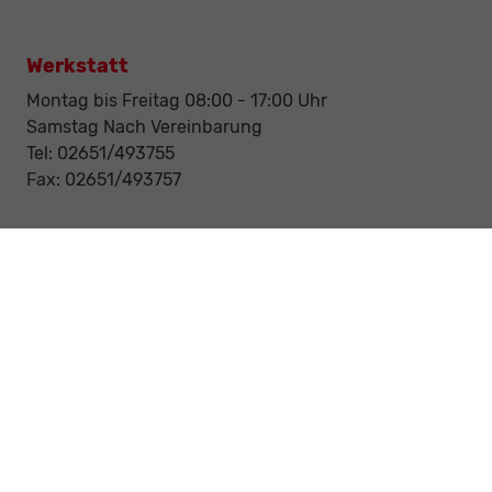
Werkstatt
Montag bis Freitag 08:00 - 17:00 Uhr
Samstag Nach Vereinbarung
Tel: 02651/493755
Fax: 02651/493757
Notdienst/Abschleppdienst
24-Std. Notdienst
Tag und Nacht
Tel: 0177 / 6777545