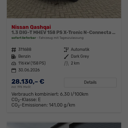
Nissan Qashqai
1.3 DIG-T MHEV 158 PS X-Tronic N-Connecta Teil-Leder PanoGlasdach Klimaautomatik Sitzheizung Lenkradheizung Navi ACC PDC v+h 360°Kamera DAB Bluetooth Touchscreen Apple CarPlay Android Auto 18"LM
sofort lieferbar
Fahrzeug mit Tageszulassung
Fahrzeugnr.
311688
Getriebe
Automatik
Kraftstoff
Benzin
Außenfarbe
Dark Grey
Leistung
116 kW (158 PS)
Kilometerstand
2 km
30.06.2026
28.130,– €
Details
incl. 19% MwSt.
Verbrauch kombiniert:
6,30 l/100km
CO
-Klasse:
E
2
CO
-Emissionen:
141,00 g/km
2