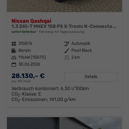
Nissan Qashqai
1.3 DIG-T MHEV 158 PS X-Tronic N-Connecta Teil-Leder PanoGlasdach Klimaautomatik Sitzheizung Lenkradheizung Navi ACC PDC v+h 360°Kamera DAB Bluetooth Touchscreen Apple CarPlay Android Auto 18"LM
sofort lieferbar
Fahrzeug mit Tageszulassung
Fahrzeugnr.
310876
Getriebe
Automatik
Kraftstoff
Benzin
Außenfarbe
Pearl Black
Leistung
116 kW (158 PS)
Kilometerstand
2 km
30.06.2026
28.130,– €
Details
incl. 19% MwSt.
Verbrauch kombiniert:
6,30 l/100km
CO
-Klasse:
E
2
CO
-Emissionen:
141,00 g/km
2