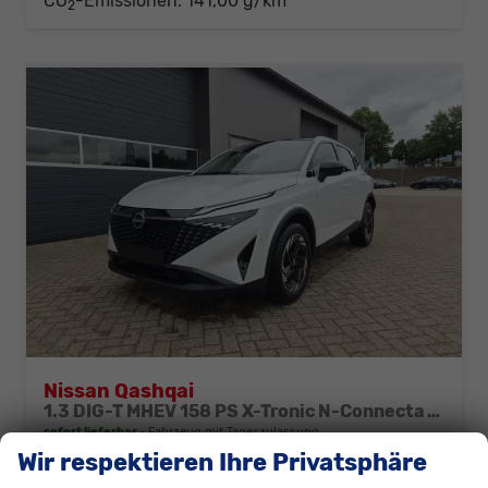
CO
-Emissionen:
141,00 g/km
2
Nissan Qashqai
1.3 DIG-T MHEV 158 PS X-Tronic N-Connecta Teil-Leder PanoGlasdach Klimaautomatik Sitzheizung Lenkradheizung Navi ACC PDC v+h 360°Kamera DAB Bluetooth Touchscreen Apple CarPlay Android Auto 18"LM
sofort lieferbar
Fahrzeug mit Tageszulassung
Wir respektieren Ihre Privatsphäre
Fahrzeugnr.
311128
Getriebe
Automatik