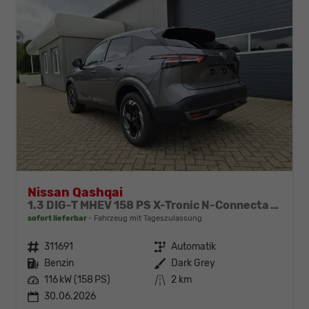
Nissan Qashqai
1.3 DIG-T MHEV 158 PS X-Tronic N-Connecta Teil-Leder PanoGlasdach Klimaautomatik Sitzheizung Lenkradheizung Navi ACC PDC v+h 360°Kamera DAB Bluetooth Touchscreen Apple CarPlay Android Auto 18"LM
sofort lieferbar
Fahrzeug mit Tageszulassung
Fahrzeugnr.
311691
Getriebe
Automatik
Kraftstoff
Benzin
Außenfarbe
Dark Grey
Leistung
116 kW (158 PS)
Kilometerstand
2 km
30.06.2026