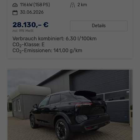
Leistung
116 kW (158 PS)
Kilometerstand
2 km
30.06.2026
28.130,– €
Details
incl. 19% MwSt.
Verbrauch kombiniert:
6,30 l/100km
CO
-Klasse:
E
2
CO
-Emissionen:
141,00 g/km
2