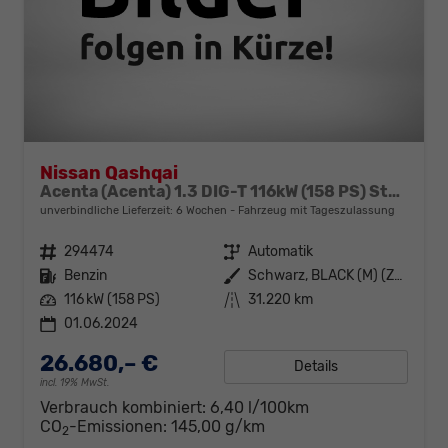
Nissan Qashqai
Acenta (Acenta) 1.3 DIG-T 116kW (158 PS) Stufenloses-X-Tronic-CVT
unverbindliche Lieferzeit:
6 Wochen
Fahrzeug mit Tageszulassung
Fahrzeugnr.
294474
Getriebe
Automatik
Kraftstoff
Benzin
Außenfarbe
Schwarz, BLACK (M) (Z11G)
Leistung
116 kW (158 PS)
Kilometerstand
31.220 km
01.06.2024
26.680,– €
Details
incl. 19% MwSt.
Verbrauch kombiniert:
6,40 l/100km
CO
-Emissionen:
145,00 g/km
2