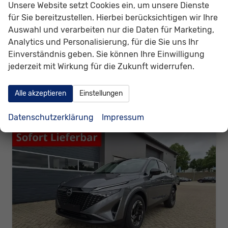
Unsere Website setzt Cookies ein, um unsere Dienste
Kraftstoff
Benzin
Außenfarbe
Pearl White
für Sie bereitzustellen. Hierbei berücksichtigen wir Ihre
Leistung
116 kW (158 PS)
Kilometerstand
2 km
Auswahl und verarbeiten nur die Daten für Marketing,
30.06.2026
Analytics und Personalisierung, für die Sie uns Ihr
28.130,– €
Details
Einverständnis geben. Sie können Ihre Einwilligung
incl. 19% MwSt.
jederzeit mit Wirkung für die Zukunft widerrufen.
Verbrauch kombiniert:
6,30 l/100km
CO
-Klasse:
E
2
CO
-Emissionen:
141,00 g/km
Alle akzeptieren
Einstellungen
2
Datenschutzerklärung
Impressum