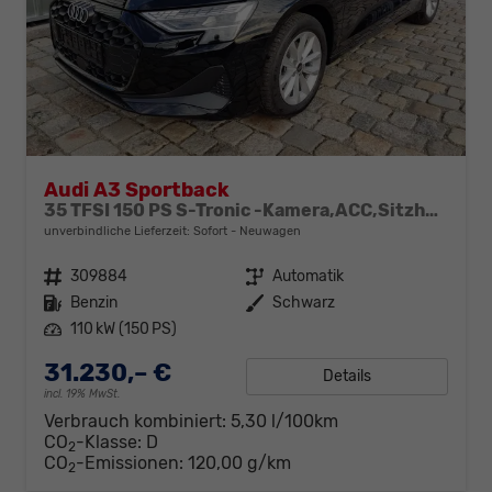
Audi A3 Sportback
35 TFSI 150 PS S-Tronic -Kamera,ACC,Sitzheizung-4 Jahre Garantie-Sofort
unverbindliche Lieferzeit: Sofort
Neuwagen
Fahrzeugnr.
309884
Getriebe
Automatik
Kraftstoff
Benzin
Außenfarbe
Schwarz
Leistung
110 kW (150 PS)
31.230,– €
Details
incl. 19% MwSt.
Verbrauch kombiniert:
5,30 l/100km
CO
-Klasse:
D
2
CO
-Emissionen:
120,00 g/km
2