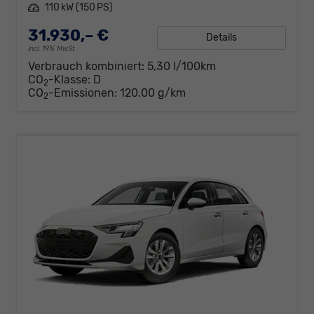
Leistung
110 kW (150 PS)
31.930,– €
Details
incl. 19% MwSt.
Verbrauch kombiniert:
5,30 l/100km
CO
-Klasse:
D
2
CO
-Emissionen:
120,00 g/km
2