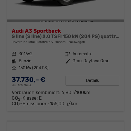
Audi A3 Sportback
S line (S line) 2.0 TSFI 150 kW (204 PS) quattro 7-Gang tronic
unverbindliche Lieferzeit:
9 Monate
Neuwagen
Fahrzeugnr.
301662
Getriebe
Automatik
Kraftstoff
Benzin
Außenfarbe
Grau, Daytona Grau
Leistung
150 kW (204 PS)
37.730,– €
Details
incl. 19% MwSt.
Verbrauch kombiniert:
6,80 l/100km
CO
-Klasse:
E
2
CO
-Emissionen:
155,00 g/km
2