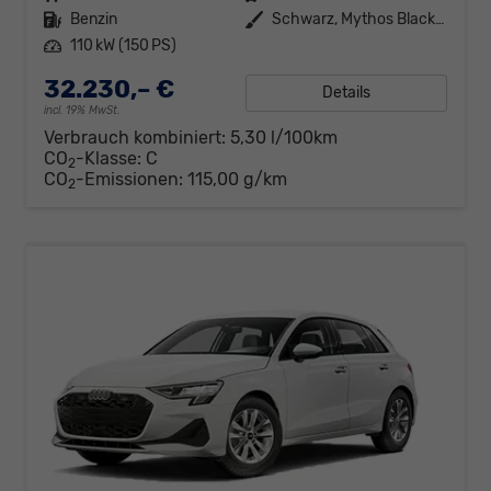
Kraftstoff
Benzin
Außenfarbe
Schwarz, Mythos Black (0E0E)
Leistung
110 kW (150 PS)
32.230,– €
Details
incl. 19% MwSt.
Verbrauch kombiniert:
5,30 l/100km
CO
-Klasse:
C
2
CO
-Emissionen:
115,00 g/km
2