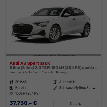
Audi A3 Sportback
S line (S line) 2.0 TSFI 150 kW (204 PS) quattro 7-Gang tronic
unverbindliche Lieferzeit:
9 Monate
Neuwagen
Fahrzeugnr.
301663
Getriebe
Automatik
Kraftstoff
Benzin
Außenfarbe
Schwarz, Mythos Schwarz
Leistung
150 kW (204 PS)
37.730,– €
Details