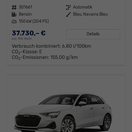
Fahrzeugnr.
301661
Getriebe
Automatik
Kraftstoff
Benzin
Außenfarbe
Blau, Navarra Blau
Leistung
150 kW (204 PS)
37.730,– €
Details
incl. 19% MwSt.
Verbrauch kombiniert:
6,80 l/100km
CO
-Klasse:
E
2
CO
-Emissionen:
155,00 g/km
2