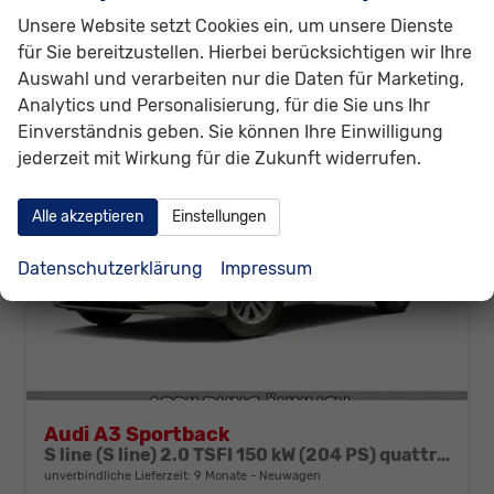
CO
-Klasse:
C
2
Unsere Website setzt Cookies ein, um unsere Dienste
CO
-Emissionen:
115,00 g/km
2
für Sie bereitzustellen. Hierbei berücksichtigen wir Ihre
Auswahl und verarbeiten nur die Daten für Marketing,
Analytics und Personalisierung, für die Sie uns Ihr
Einverständnis geben. Sie können Ihre Einwilligung
jederzeit mit Wirkung für die Zukunft widerrufen.
Alle akzeptieren
Einstellungen
Datenschutzerklärung
Impressum
Audi A3 Sportback
S line (S line) 2.0 TSFI 150 kW (204 PS) quattro 7-Gang tronic
unverbindliche Lieferzeit:
9 Monate
Neuwagen