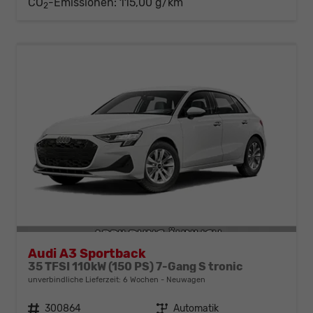
CO
-Emissionen:
115,00 g/km
2
Audi A3 Sportback
35 TFSI 110kW (150 PS) 7-Gang S tronic
unverbindliche Lieferzeit:
6 Wochen
Neuwagen
Fahrzeugnr.
300864
Getriebe
Automatik