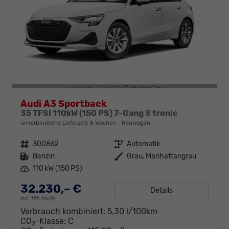
Audi A3 Sportback
35 TFSI 110kW (150 PS) 7-Gang S tronic
unverbindliche Lieferzeit:
6 Wochen
Neuwagen
Fahrzeugnr.
300862
Getriebe
Automatik
Kraftstoff
Benzin
Außenfarbe
Grau, Manhattangrau
Leistung
110 kW (150 PS)
32.230,– €
Details
incl. 19% MwSt.
Verbrauch kombiniert:
5,30 l/100km
CO
-Klasse:
C
2