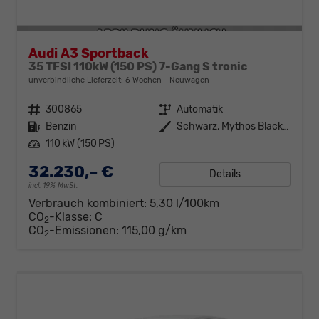
Audi A3 Sportback
35 TFSI 110kW (150 PS) 7-Gang S tronic
unverbindliche Lieferzeit:
6 Wochen
Neuwagen
Fahrzeugnr.
300865
Getriebe
Automatik
Kraftstoff
Benzin
Außenfarbe
Schwarz, Mythos Black (0E0E)
Leistung
110 kW (150 PS)
32.230,– €
Details
incl. 19% MwSt.
Verbrauch kombiniert:
5,30 l/100km
CO
-Klasse:
C
2
CO
-Emissionen:
115,00 g/km
2