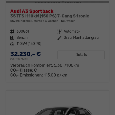
Audi A3 Sportback
35 TFSI 110kW (150 PS) 7-Gang S tronic
unverbindliche Lieferzeit:
6 Wochen
Neuwagen
Fahrzeugnr.
300861
Getriebe
Automatik
Kraftstoff
Benzin
Außenfarbe
Grau, Manhattangrau
Leistung
110 kW (150 PS)
32.230,– €
Details
incl. 19% MwSt.
Verbrauch kombiniert:
5,30 l/100km
CO
-Klasse:
C
2
CO
-Emissionen:
115,00 g/km
2