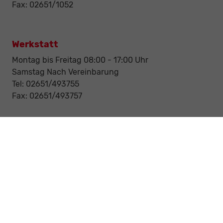
Fax: 02651/1052
Werkstatt
Montag bis Freitag 08:00 - 17:00 Uhr
Samstag Nach Vereinbarung
Tel: 02651/493755
Fax: 02651/493757
Notdienst/Abschleppdienst
24-Std. Notdienst
Tag und Nacht
Tel: 0177 / 6777545