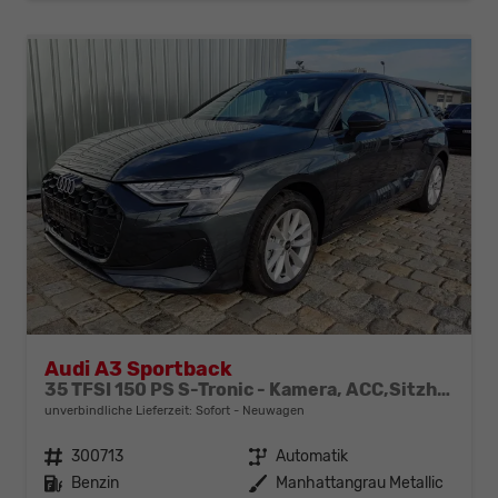
Audi A3 Sportback
35 TFSI 150 PS S-Tronic - Kamera, ACC,Sitzheizung-4 Jahre Garantie-Sofort
unverbindliche Lieferzeit: Sofort
Neuwagen
Fahrzeugnr.
300713
Getriebe
Automatik
Kraftstoff
Benzin
Außenfarbe
Manhattangrau Metallic