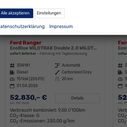
Alle akzeptieren
Einstellungen
atenschutzerklärung
Impressum
Ford Ranger
For
EcoBlue WILDTRAK Double 2.0 WILDTRAK*AHK*NAVI*LED*PDC*KAMERA*TEMPOMAT*SHZ*KLIMA
sofort lieferbar
Fahrzeug mit Tageszulassung
sofor
Fahrzeugnr.
308181
Getriebe
Automatik
Fahrzeugnr.
Kraftstoff
Diesel
Außenfarbe
Carbonized Grey
Kraftstoff
D
Leistung
151 kW (205 PS)
Kilometerstand
20 km
Leistung
1
01.04.2026
0
52.830,– €
52
Details
incl. 19% MwSt.
incl. 
Verbrauch kombiniert:
9,50 l/100km
Ver
CO
-Klasse:
G
CO
2
2
CO
-Emissionen:
230,00 g/km
CO
2
2