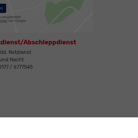
en
s eingebettet.
ungen
von Google.
tdienst/Abschleppdienst
td. Notdienst
 und Nacht
 0177 / 6777545