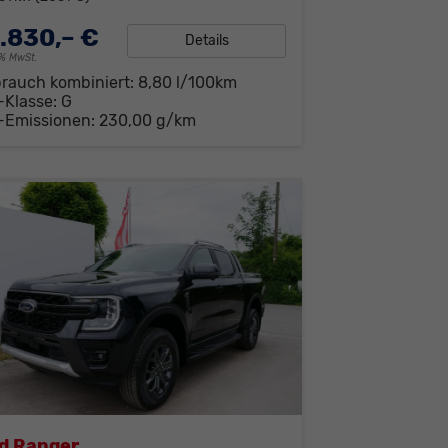
.830,– €
Details
19% MwSt.
brauch kombiniert:
8,80 l/100km
-Klasse:
G
-Emissionen:
230,00 g/km
d Ranger