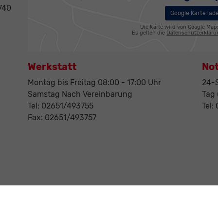
740
Google Karte lad
Die Karte wird von Google Map
Es gelten die
Datenschutzerklär
Werkstatt
No
Montag bis Freitag 08:00 - 17:00 Uhr
24-S
Samstag Nach Vereinbarung
Tag
Tel: 02651/493755
Tel:
Fax: 02651/493757