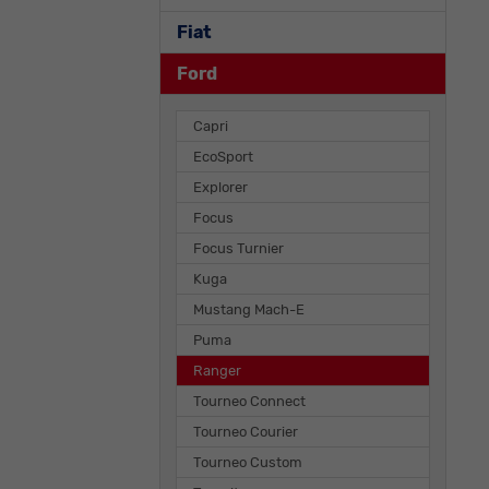
Fiat
Ford
Capri
EcoSport
Explorer
Focus
Focus Turnier
Kuga
Mustang Mach-E
Puma
Ranger
Tourneo Connect
Tourneo Courier
Tourneo Custom