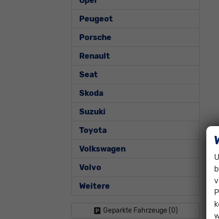
Opel
Peugeot
Porsche
Renault
Seat
Skoda
Suzuki
Toyota
Volkswagen
U
Volvo
b
v
Weitere
P
k
Geparkte Fahrzeuge (
0
)
w