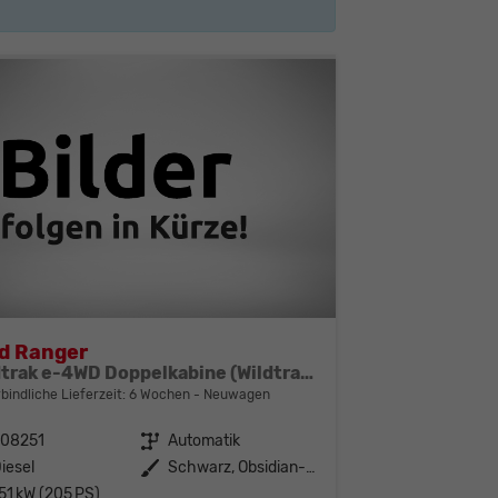
d Ranger
Wildtrak e-4WD Doppelkabine (Wildtrak Doppelkabine) 2.0 EcoBlue 151kW (205 PS) 10-Stufen-Automatikgetriebe
bindliche Lieferzeit:
6 Wochen
Neuwagen
308251
Getriebe
Automatik
iesel
Außenfarbe
Schwarz, Obsidian-Schwarz Metallic (000ZH0)
51 kW (205 PS)