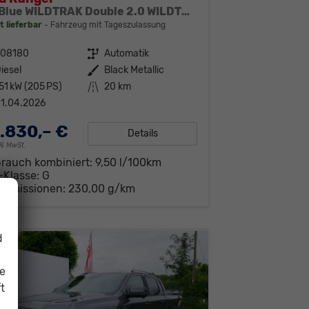
EcoBlue WILDTRAK Double 2.0 WILDTRAK*AHK*NAVI*LED*PDC*KAMERA*TEMPOMAT*SHZ*KLIMA
t lieferbar
Fahrzeug mit Tageszulassung
308180
Getriebe
Automatik
iesel
Außenfarbe
Black Metallic
51 kW (205 PS)
Kilometerstand
20 km
1.04.2026
.830,– €
Details
19% MwSt.
brauch kombiniert:
9,50 l/100km
-Klasse:
G
-Emissionen:
230,00 g/km
d
ie
t