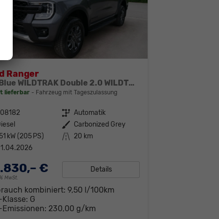
d Ranger
EcoBlue WILDTRAK Double 2.0 WILDTRAK*AHK*NAVI*LED*PDC*KAMERA*TEMPOMAT*SHZ*KLIMA
t lieferbar
Fahrzeug mit Tageszulassung
308182
Getriebe
Automatik
iesel
Außenfarbe
Carbonized Grey
51 kW (205 PS)
Kilometerstand
20 km
1.04.2026
.830,– €
Details
19% MwSt.
brauch kombiniert:
9,50 l/100km
-Klasse:
G
-Emissionen:
230,00 g/km