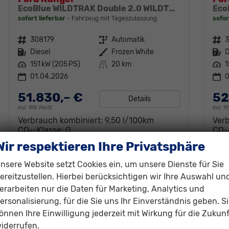
EcoBlue WILDTRAK Double 2.0 WILDTRAK*AHK*NAVI*LED*PDC*KAMERA*TEMPOMAT*SHZ*KLIMA
sofort lieferbar
Fahrzeug mit Tageszulassung
sofor
Fahrzeugnr.
308179
Getriebe
Automatik
Fahrzeugnr.
Kraftstoff
Diesel
Außenfarbe
Frozen White
Kraftstoff
D
Leistung
151 kW (205 PS)
Kilometerstand
20 km
Leistung
1
01.04.2026
0
51.830,– €
52
Details
incl. 19% MwSt.
incl. 
Verbrauch kombiniert:
9,50 l/100km
Ver
CO
-Klasse:
G
CO
2
2
CO
-Emissionen:
230,00 g/km
CO
2
2
Wir respektieren Ihre Privatsphäre
nsere Website setzt Cookies ein, um unsere Dienste für Sie
ereitzustellen. Hierbei berücksichtigen wir Ihre Auswahl un
erarbeiten nur die Daten für Marketing, Analytics und
ersonalisierung, für die Sie uns Ihr Einverständnis geben. S
önnen Ihre Einwilligung jederzeit mit Wirkung für die Zukunf
iderrufen.