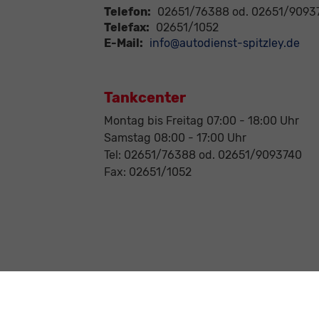
Telefon:
02651/76388 od. 02651/9093
Telefax:
02651/1052
E-Mail:
info@autodienst-spitzley.de
Tankcenter
Montag bis Freitag 07:00 - 18:00 Uhr
Samstag 08:00 - 17:00 Uhr
Tel: 02651/76388 od. 02651/9093740
Fax: 02651/1052