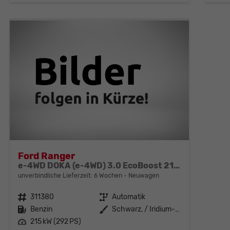
Ford Ranger
e-4WD DOKA (e-4WD) 3.0 EcoBoost 215kW (292 PS) 4WD 1-Gang-DSG
unverbindliche Lieferzeit:
6 Wochen
Neuwagen
Fahrzeugnr.
311380
Getriebe
Automatik
Kraftstoff
Benzin
Außenfarbe
Schwarz, / Iridium-Schwarz Metallic (000ZH0)
Leistung
215 kW (292 PS)