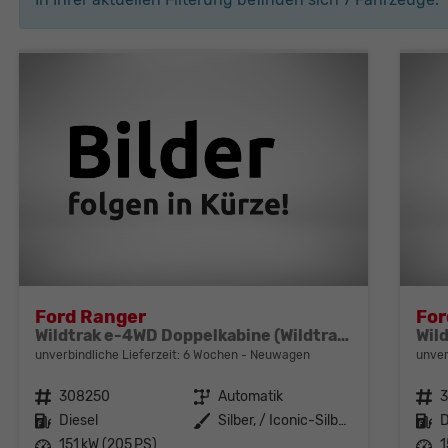
Ford Ranger
For
Wildtrak e-4WD Doppelkabine (Wildtrak Doppelkabine) 2.0 EcoBlue 151kW (205 PS) 10-Stufen-Automatikgetriebe
unverbindliche Lieferzeit:
6 Wochen
Neuwagen
unver
Fahrzeugnr.
308250
Getriebe
Automatik
Fahrzeugnr.
Kraftstoff
Diesel
Außenfarbe
Silber, / Iconic-Silber Metallic (000ZH0)
Kraftstoff
D
Leistung
151 kW (205 PS)
Leistung
1