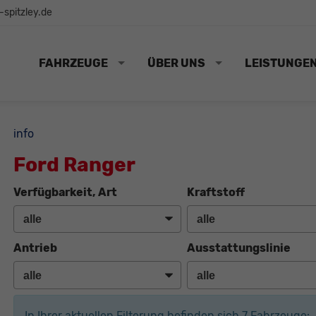
spitzley.de
FAHRZEUGE
ÜBER UNS
LEISTUNGE
info
Ford Ranger
Verfügbarkeit, Art
Kraftstoff
Antrieb
Ausstattungslinie
In Ihrer aktuellen Filterung befinden sich
7
Fahrzeuge: