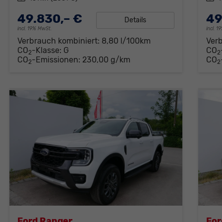
49.830,– €
49
Details
incl. 19% MwSt.
incl. 
Verbrauch kombiniert:
8,80 l/100km
Ver
CO
-Klasse:
G
CO
2
2
CO
-Emissionen:
230,00 g/km
CO
2
2
Ford Ranger
For