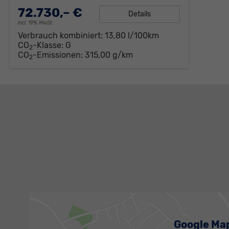
72.730,– €
Details
incl. 19% MwSt.
Verbrauch kombiniert:
13,80 l/100km
CO
-Klasse:
G
2
CO
-Emissionen:
315,00 g/km
2
Google Ma