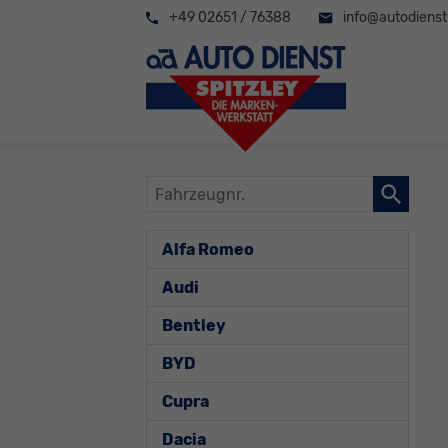
+49 02651 / 76388
info@autodienst-
Fahrzeugnr.
Alfa Romeo
Audi
Bentley
BYD
Cupra
Dacia