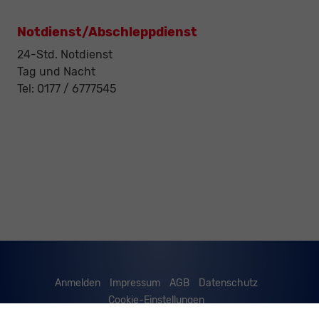
Notdienst/Abschleppdienst
24-Std. Notdienst
Tag und Nacht
Tel: 0177 / 6777545
Anmelden
Impressum
AGB
Datenschutz
Cookie-Einstellungen