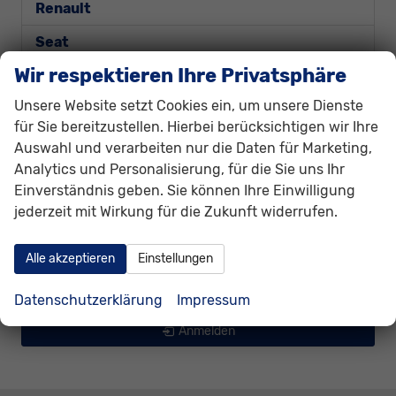
Renault
Seat
Wir respektieren Ihre Privatsphäre
Skoda
Unsere Website setzt Cookies ein, um unsere Dienste
Suzuki
für Sie bereitzustellen. Hierbei berücksichtigen wir Ihre
Toyota
Auswahl und verarbeiten nur die Daten für Marketing,
Analytics und Personalisierung, für die Sie uns Ihr
Volkswagen
Einverständnis geben. Sie können Ihre Einwilligung
Volvo
jederzeit mit Wirkung für die Zukunft widerrufen.
Weitere
Alle akzeptieren
Einstellungen
Geparkte Fahrzeuge (
0
)
Datenschutzerklärung
Impressum
Anmelden