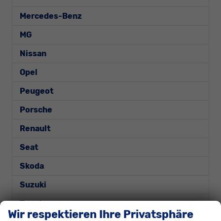
Mercedes-Benz
MG
Nissan
Opel
Peugeot
Porsche
Renault
Seat
Skoda
Suzuki
Toyota
Wir respektieren Ihre Privatsphäre