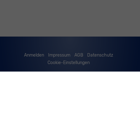
Anmelden
Impressum
AGB
Datenschutz
Cookie-Einstellungen
Weitere Informationen zum offiziellen Kraftstoffverbrauch
und zu den offiziellen spezifischen CO
-Emissionen und
2
gegebenenfalls zum Stromverbrauch neuer PKW können
dem 'Leitfaden über den offiziellen Kraftstoffverbrauch,
die offiziellen spezifischen CO
-Emissionen und den
2
offiziellen Stromverbrauch neuer PKW' entnommen
werden, der an allen Verkaufsstellen und bei der
'Deutschen Automobil Treuhand GmbH' unentgeltlich
erhältlich ist unter www.dat.de.
© 2026
Werner Spitzley GmbH
,
Mayenerstrasse 8
,
D-56729
Ettringen,
02651/76388 od. 02651/9093740