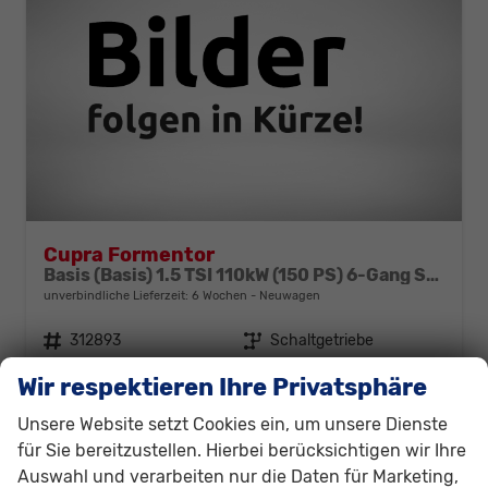
Cupra Formentor
Basis (Basis) 1.5 TSI 110kW (150 PS) 6-Gang Schaltgetriebe
unverbindliche Lieferzeit:
6 Wochen
Neuwagen
Fahrzeugnr.
312893
Getriebe
Schaltgetriebe
Kraftstoff
Benzin
Außenfarbe
Schwarz, Mitternachtsschwarz (0E)
Wir respektieren Ihre Privatsphäre
Leistung
110 kW (150 PS)
Unsere Website setzt Cookies ein, um unsere Dienste
31.530,– €
Details
für Sie bereitzustellen. Hierbei berücksichtigen wir Ihre
incl. 19% MwSt.
Auswahl und verarbeiten nur die Daten für Marketing,
Verbrauch kombiniert:
6,40 l/100km