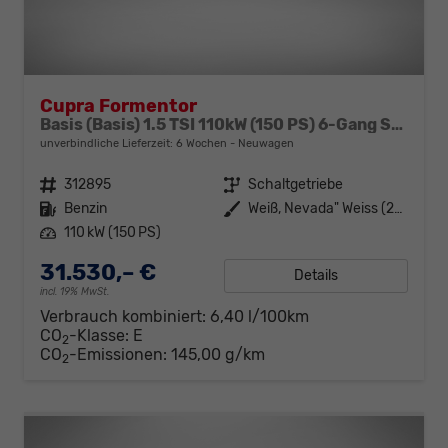
Cupra Formentor
Basis (Basis) 1.5 TSI 110kW (150 PS) 6-Gang Schaltgetriebe
unverbindliche Lieferzeit:
6 Wochen
Neuwagen
Fahrzeugnr.
312895
Getriebe
Schaltgetriebe
Kraftstoff
Benzin
Außenfarbe
Weiß, Nevada" Weiss (2Y)"
Leistung
110 kW (150 PS)
31.530,– €
Details
incl. 19% MwSt.
Verbrauch kombiniert:
6,40 l/100km
CO
-Klasse:
E
2
CO
-Emissionen:
145,00 g/km
2