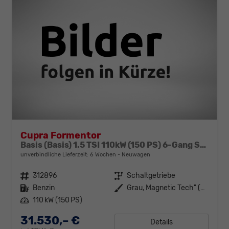
Cupra Formentor
Basis (Basis) 1.5 TSI 110kW (150 PS) 6-Gang Schaltgetriebe
unverbindliche Lieferzeit:
6 Wochen
Neuwagen
Fahrzeugnr.
312896
Getriebe
Schaltgetriebe
Kraftstoff
Benzin
Außenfarbe
Grau, Magnetic Tech" (S7)"
Leistung
110 kW (150 PS)
31.530,– €
Details