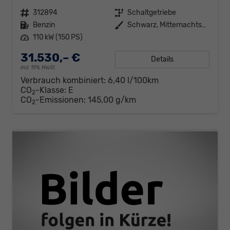
Fahrzeugnr.
312894
Getriebe
Schaltgetriebe
Kraftstoff
Benzin
Außenfarbe
Schwarz, Mitternachtsschwarz (0E)
Leistung
110 kW (150 PS)
31.530,– €
Details
incl. 19% MwSt.
Verbrauch kombiniert:
6,40 l/100km
CO
-Klasse:
E
2
CO
-Emissionen:
145,00 g/km
2