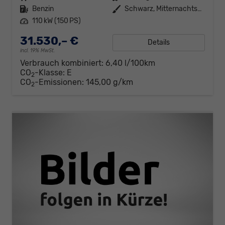
Kraftstoff
Benzin
Außenfarbe
Schwarz, Mitternachtsschwarz (0E)
Leistung
110 kW (150 PS)
31.530,– €
Details
incl. 19% MwSt.
Verbrauch kombiniert:
6,40 l/100km
CO
-Klasse:
E
2
CO
-Emissionen:
145,00 g/km
2