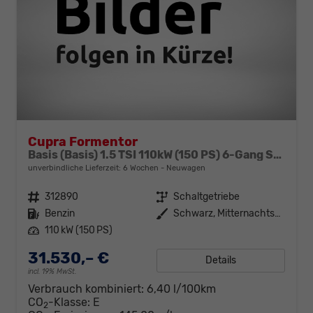
Cupra Formentor
Basis (Basis) 1.5 TSI 110kW (150 PS) 6-Gang Schaltgetriebe
unverbindliche Lieferzeit:
6 Wochen
Neuwagen
Fahrzeugnr.
312890
Getriebe
Schaltgetriebe
Kraftstoff
Benzin
Außenfarbe
Schwarz, Mitternachtsschwarz (0E)
Leistung
110 kW (150 PS)
31.530,– €
Details
incl. 19% MwSt.
Verbrauch kombiniert:
6,40 l/100km
CO
-Klasse:
E
2