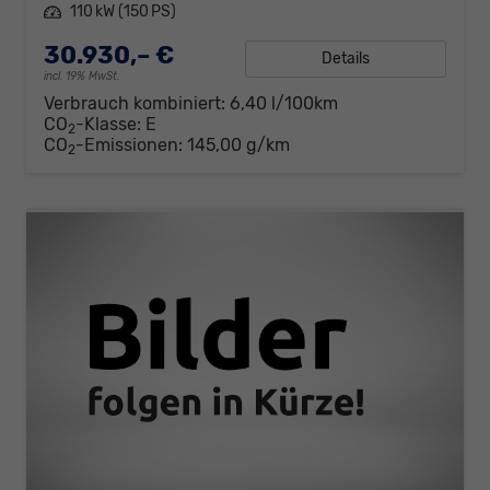
Leistung
110 kW (150 PS)
30.930,– €
Details
incl. 19% MwSt.
Verbrauch kombiniert:
6,40 l/100km
CO
-Klasse:
E
2
CO
-Emissionen:
145,00 g/km
2