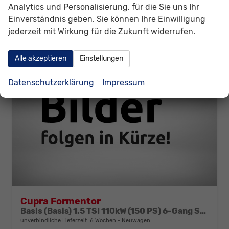
Analytics und Personalisierung, für die Sie uns Ihr
CO
-Klasse:
E
2
CO
-Emissionen:
145,00 g/km
Einverständnis geben. Sie können Ihre Einwilligung
2
jederzeit mit Wirkung für die Zukunft widerrufen.
Alle akzeptieren
Einstellungen
Datenschutzerklärung
Impressum
Cupra Formentor
Basis (Basis) 1.5 TSI 110kW (150 PS) 6-Gang Schaltgetriebe
unverbindliche Lieferzeit:
6 Wochen
Neuwagen