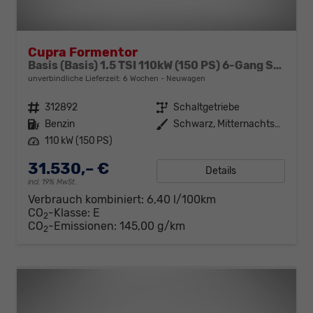
Cupra Formentor
Basis (Basis) 1.5 TSI 110kW (150 PS) 6-Gang Schaltgetriebe
unverbindliche Lieferzeit:
6 Wochen
Neuwagen
Fahrzeugnr.
312892
Getriebe
Schaltgetriebe
Kraftstoff
Benzin
Außenfarbe
Schwarz, Mitternachtsschwarz (0E)
Leistung
110 kW (150 PS)
31.530,– €
Details
incl. 19% MwSt.
Verbrauch kombiniert:
6,40 l/100km
CO
-Klasse:
E
2
CO
-Emissionen:
145,00 g/km
2