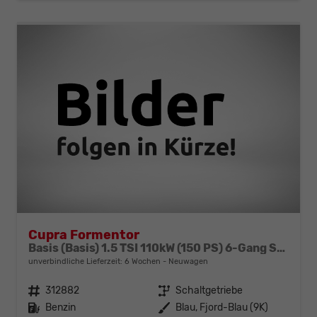
Cupra Formentor
Basis (Basis) 1.5 TSI 110kW (150 PS) 6-Gang Schaltgetriebe
unverbindliche Lieferzeit:
6 Wochen
Neuwagen
Fahrzeugnr.
312882
Getriebe
Schaltgetriebe
Kraftstoff
Benzin
Außenfarbe
Blau, Fjord-Blau (9K)