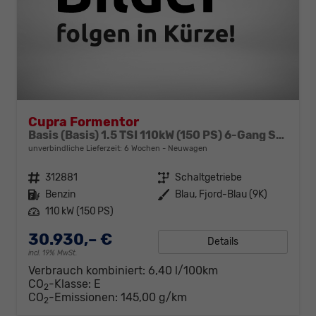
Cupra Formentor
Basis (Basis) 1.5 TSI 110kW (150 PS) 6-Gang Schaltgetriebe
unverbindliche Lieferzeit:
6 Wochen
Neuwagen
Fahrzeugnr.
312881
Getriebe
Schaltgetriebe
Kraftstoff
Benzin
Außenfarbe
Blau, Fjord-Blau (9K)
Leistung
110 kW (150 PS)
30.930,– €
Details
incl. 19% MwSt.
Verbrauch kombiniert:
6,40 l/100km
CO
-Klasse:
E
2
CO
-Emissionen:
145,00 g/km
2