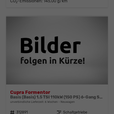
CO
-Emissionen:
145,00 g/km
2
Cupra Formentor
Basis (Basis) 1.5 TSI 110kW (150 PS) 6-Gang Schaltgetriebe
unverbindliche Lieferzeit:
6 Wochen
Neuwagen
Fahrzeugnr.
312891
Getriebe
Schaltgetriebe