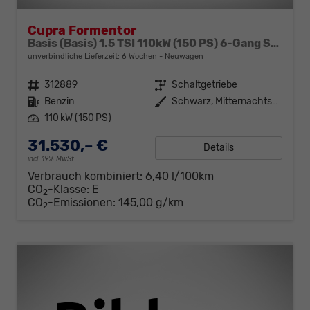
Cupra Formentor
Basis (Basis) 1.5 TSI 110kW (150 PS) 6-Gang Schaltgetriebe
unverbindliche Lieferzeit:
6 Wochen
Neuwagen
Fahrzeugnr.
312889
Getriebe
Schaltgetriebe
Kraftstoff
Benzin
Außenfarbe
Schwarz, Mitternachtsschwarz (0E)
Leistung
110 kW (150 PS)
31.530,– €
Details
incl. 19% MwSt.
Verbrauch kombiniert:
6,40 l/100km
CO
-Klasse:
E
2
CO
-Emissionen:
145,00 g/km
2