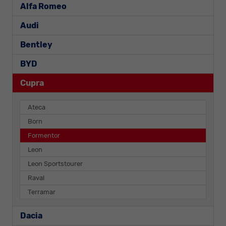
Alfa Romeo
Audi
Bentley
BYD
Cupra
Ateca
Born
Formentor
Leon
Leon Sportstourer
Raval
Terramar
Dacia