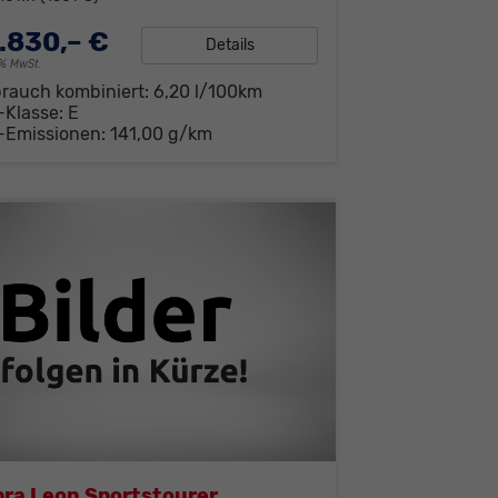
.830,– €
Details
19% MwSt.
brauch kombiniert:
6,20 l/100km
-Klasse:
E
-Emissionen:
141,00 g/km
ra Leon Sportstourer