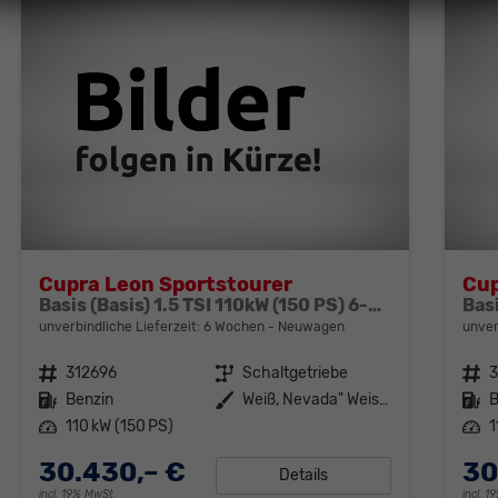
Cupra Leon Sportstourer
Cup
Basis (Basis) 1.5 TSI 110kW (150 PS) 6-Gang Schaltgetriebe
unverbindliche Lieferzeit:
6 Wochen
Neuwagen
unver
Fahrzeugnr.
312696
Getriebe
Schaltgetriebe
Fahrzeugnr.
Kraftstoff
Benzin
Außenfarbe
Weiß, Nevada" Weiss (2Y)"
Kraftstoff
B
Leistung
110 kW (150 PS)
Leistung
1
30.430,– €
30
Details
incl. 19% MwSt.
incl. 