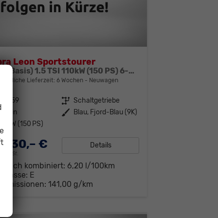
ra Leon Sportstourer
Basis (Basis) 1.5 TSI 110kW (150 PS) 6-Gang Schaltgetriebe
bindliche Lieferzeit:
6 Wochen
Neuwagen
312859
Getriebe
Schaltgetriebe
d
enzin
Außenfarbe
Blau, Fjord-Blau (9K)
10 kW (150 PS)
ie
.830,– €
t
Details
19% MwSt.
brauch kombiniert:
6,20 l/100km
-Klasse:
E
-Emissionen:
141,00 g/km