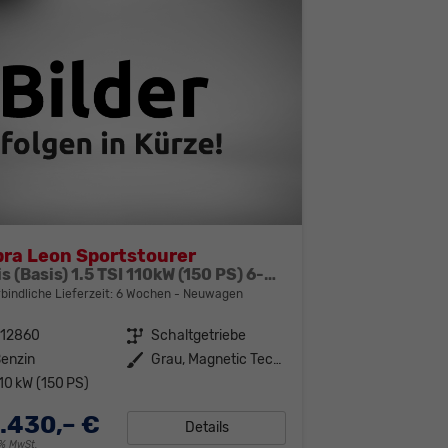
ra Leon Sportstourer
Basis (Basis) 1.5 TSI 110kW (150 PS) 6-Gang Schaltgetriebe
bindliche Lieferzeit:
6 Wochen
Neuwagen
312860
Getriebe
Schaltgetriebe
enzin
Außenfarbe
Grau, Magnetic Tech" (S7)"
10 kW (150 PS)
.430,– €
Details
19% MwSt.