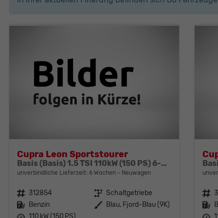
Cupra Leon Sportstourer
Cup
Basis (Basis) 1.5 TSI 110kW (150 PS) 6-Gang Schaltgetriebe
unverbindliche Lieferzeit:
6 Wochen
Neuwagen
unver
Fahrzeugnr.
312854
Getriebe
Schaltgetriebe
Fahrzeugnr.
Kraftstoff
Benzin
Außenfarbe
Blau, Fjord-Blau (9K)
Kraftstoff
B
Leistung
110 kW (150 PS)
Leistung
1