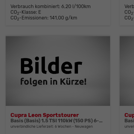
Verbrauch kombiniert:
6,20 l/100km
Ver
CO
-Klasse:
E
CO
2
2
CO
-Emissionen:
141,00 g/km
CO
2
2
Cupra Leon Sportstourer
Cup
Basis (Basis) 1.5 TSI 110kW (150 PS) 6-Gang Schaltgetriebe
unverbindliche Lieferzeit:
6 Wochen
Neuwagen
unver