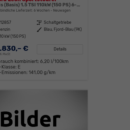
Basis (Basis) 1.5 TSI 110kW (150 PS) 6-Gang Schaltgetriebe
bindliche Lieferzeit:
6 Wochen
Neuwagen
312857
Getriebe
Schaltgetriebe
enzin
Außenfarbe
Blau, Fjord-Blau (9K)
10 kW (150 PS)
.830,– €
Details
19% MwSt.
brauch kombiniert:
6,20 l/100km
-Klasse:
E
-Emissionen:
141,00 g/km