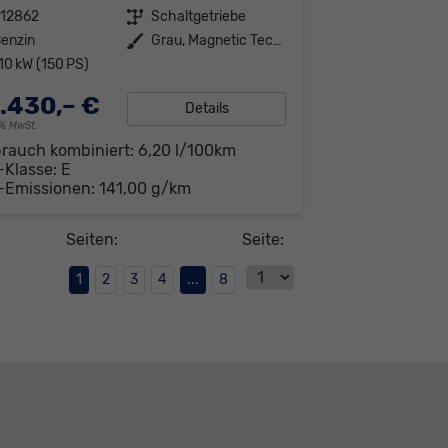
312862
Getriebe
Schaltgetriebe
enzin
Außenfarbe
Grau, Magnetic Tech" (S7)"
10 kW (150 PS)
.430,– €
Details
19% MwSt.
brauch kombiniert:
6,20 l/100km
-Klasse:
E
-Emissionen:
141,00 g/km
Seiten:
Seite:
1
2
3
4
...
8