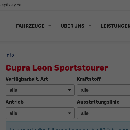
spitzley.de
FAHRZEUGE
ÜBER UNS
LEISTUNGE
info
Cupra Leon Sportstourer
Verfügbarkeit, Art
Kraftstoff
Antrieb
Ausstattungslinie
In Ihrer aktuellen Filterung befinden sich
80
Fahrzeuge