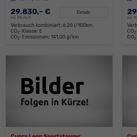
29.830,– €
29
Details
incl. 19% MwSt.
incl. 
Verbrauch kombiniert:
6,20 l/100km
Ver
CO
-Klasse:
E
CO
2
2
CO
-Emissionen:
141,00 g/km
CO
2
2
Cupra Leon Sportstourer
Cup