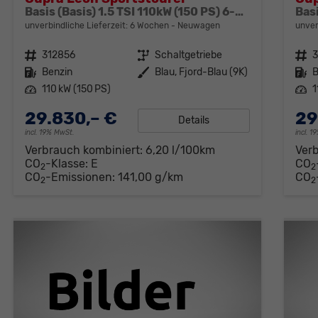
Basis (Basis) 1.5 TSI 110kW (150 PS) 6-Gang Schaltgetriebe
unverbindliche Lieferzeit:
6 Wochen
Neuwagen
unver
Fahrzeugnr.
312856
Getriebe
Schaltgetriebe
Fahrzeugnr.
Kraftstoff
Benzin
Außenfarbe
Blau, Fjord-Blau (9K)
Kraftstoff
B
Leistung
110 kW (150 PS)
Leistung
1
29.830,– €
29
Details
incl. 19% MwSt.
incl. 
Verbrauch kombiniert:
6,20 l/100km
Ver
CO
-Klasse:
E
CO
2
2
CO
-Emissionen:
141,00 g/km
CO
2
2