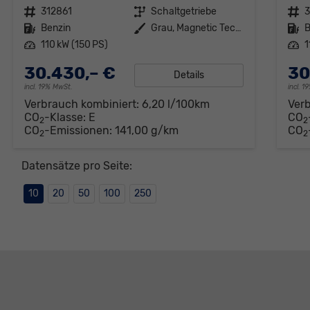
Fahrzeugnr.
312861
Getriebe
Schaltgetriebe
Fahrzeugnr.
Kraftstoff
Benzin
Außenfarbe
Grau, Magnetic Tech" (S7)"
Kraftstoff
B
Leistung
110 kW (150 PS)
Leistung
1
30.430,– €
30
Details
incl. 19% MwSt.
incl. 
Verbrauch kombiniert:
6,20 l/100km
Ver
CO
-Klasse:
E
CO
2
2
CO
-Emissionen:
141,00 g/km
CO
2
2
Datensätze pro Seite:
10
20
50
100
250