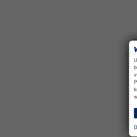
U
b
v
P
k
w
D