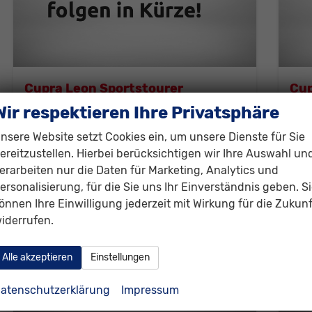
Cupra Leon Sportstourer
Cup
Basis (Basis) 1.5 TSI 110kW (150 PS) 6-Gang Schaltgetriebe
Wir respektieren Ihre Privatsphäre
unverbindliche Lieferzeit:
6 Wochen
Neuwagen
unver
nsere Website setzt Cookies ein, um unsere Dienste für Sie
Fahrzeugnr.
312858
Getriebe
Schaltgetriebe
Fahrzeugnr.
ereitzustellen. Hierbei berücksichtigen wir Ihre Auswahl un
Kraftstoff
Benzin
Außenfarbe
Blau, Fjord-Blau (9K)
Kraftstoff
B
erarbeiten nur die Daten für Marketing, Analytics und
Leistung
110 kW (150 PS)
Leistung
1
ersonalisierung, für die Sie uns Ihr Einverständnis geben. S
29.830,– €
29
önnen Ihre Einwilligung jederzeit mit Wirkung für die Zukunf
Details
iderrufen.
incl. 19% MwSt.
incl. 
Verbrauch kombiniert:
6,20 l/100km
Ver
CO
-Klasse:
E
CO
2
2
Alle akzeptieren
Einstellungen
CO
-Emissionen:
141,00 g/km
CO
2
2
atenschutzerklärung
Impressum