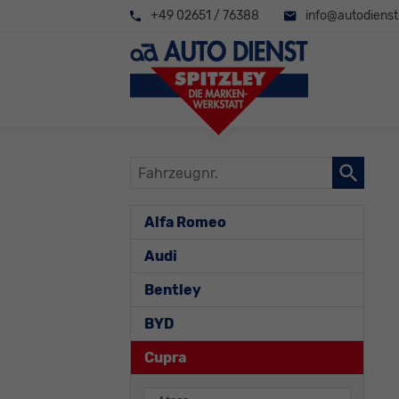
+49 02651 / 76388
info@autodienst-
Fahrzeugnr.
Alfa Romeo
Audi
Bentley
BYD
Cupra