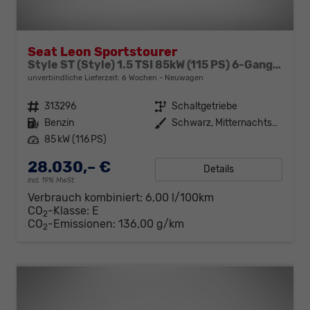
Seat Leon Sportstourer
Style ST (Style) 1.5 TSI 85kW (115 PS) 6-Gang Schaltgetriebe
unverbindliche Lieferzeit:
6 Wochen
Neuwagen
Fahrzeugnr.
313296
Getriebe
Schaltgetriebe
Kraftstoff
Benzin
Außenfarbe
Schwarz, Mitternachtsschwarz (0E)
Leistung
85 kW (116 PS)
28.030,– €
Details
incl. 19% MwSt.
Verbrauch kombiniert:
6,00 l/100km
CO
-Klasse:
E
2
CO
-Emissionen:
136,00 g/km
2