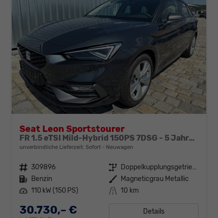
Seat Leon Sportstourer
FR 1.5 eTSI Mild-Hybrid 150PS 7DSG - 5 Jahre GARANTIE-Anhängerkupplung-MATRIX LED-WINTER-SHZ-ACC-Klimaautomatik 3Zonen-beheiz.Lenkrad-NAVI-Ambiente-2xPDC-Rückfahrkamera-ALU17"-DAB-elektr. Fensterheber-RDKS-Sunset-USB-Sofort
unverbindliche Lieferzeit: Sofort
Neuwagen
Fahrzeugnr.
309896
Getriebe
Doppelkupplungsgetriebe (DSG)
Kraftstoff
Benzin
Außenfarbe
Magneticgrau Metallic
Leistung
110 kW (150 PS)
Kilometerstand
10 km
30.730,– €
Details