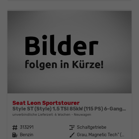
Seat Leon Sportstourer
Style ST (Style) 1.5 TSI 85kW (115 PS) 6-Gang Schaltgetriebe
unverbindliche Lieferzeit:
6 Wochen
Neuwagen
Fahrzeugnr.
313291
Getriebe
Schaltgetriebe
Kraftstoff
Benzin
Außenfarbe
Grau, Magnetic Tech" (S7)"