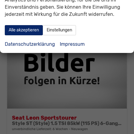
CO
-Klasse:
E
2
Einverständnis geben. Sie können Ihre Einwilligung
CO
-Emissionen:
136,00 g/km
2
jederzeit mit Wirkung für die Zukunft widerrufen.
Alle akzeptieren
Einstellungen
Datenschutzerklärung
Impressum
Seat Leon Sportstourer
Style ST (Style) 1.5 TSI 85kW (115 PS) 6-Gang Schaltgetriebe
unverbindliche Lieferzeit:
6 Wochen
Neuwagen