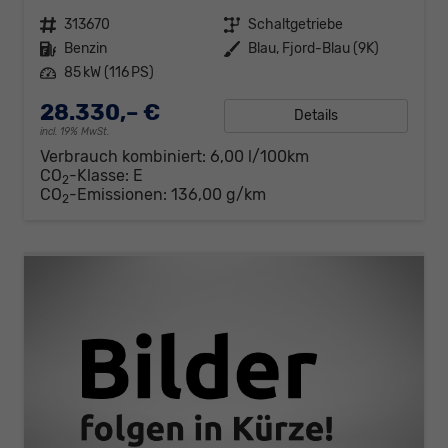
Fahrzeugnr.
313670
Getriebe
Schaltgetriebe
Kraftstoff
Benzin
Außenfarbe
Blau, Fjord-Blau (9K)
Leistung
85 kW (116 PS)
28.330,– €
Details
incl. 19% MwSt.
Verbrauch kombiniert:
6,00 l/100km
CO
-Klasse:
E
2
CO
-Emissionen:
136,00 g/km
2