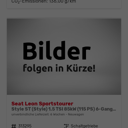
CO
-Emissionen:
136,00 g/km
2
Seat Leon Sportstourer
Style ST (Style) 1.5 TSI 85kW (115 PS) 6-Gang Schaltgetriebe
unverbindliche Lieferzeit:
6 Wochen
Neuwagen
Fahrzeugnr.
313295
Getriebe
Schaltgetriebe