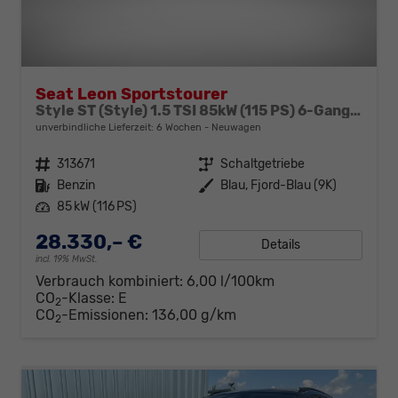
Seat Leon Sportstourer
Style ST (Style) 1.5 TSI 85kW (115 PS) 6-Gang Schaltgetriebe
unverbindliche Lieferzeit:
6 Wochen
Neuwagen
Fahrzeugnr.
313671
Getriebe
Schaltgetriebe
Kraftstoff
Benzin
Außenfarbe
Blau, Fjord-Blau (9K)
Leistung
85 kW (116 PS)
28.330,– €
Details
incl. 19% MwSt.
Verbrauch kombiniert:
6,00 l/100km
CO
-Klasse:
E
2
CO
-Emissionen:
136,00 g/km
2