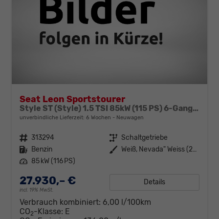
Seat Leon Sportstourer
Style ST (Style) 1.5 TSI 85kW (115 PS) 6-Gang Schaltgetriebe
unverbindliche Lieferzeit:
6 Wochen
Neuwagen
Fahrzeugnr.
313294
Getriebe
Schaltgetriebe
Kraftstoff
Benzin
Außenfarbe
Weiß, Nevada" Weiss (2Y)"
Leistung
85 kW (116 PS)
27.930,– €
Details
incl. 19% MwSt.
Verbrauch kombiniert:
6,00 l/100km
CO
-Klasse:
E
2