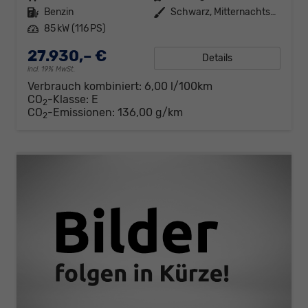
Kraftstoff
Benzin
Außenfarbe
Schwarz, Mitternachtsschwarz (0E)
Leistung
85 kW (116 PS)
27.930,– €
Details
incl. 19% MwSt.
Verbrauch kombiniert:
6,00 l/100km
CO
-Klasse:
E
2
CO
-Emissionen:
136,00 g/km
2