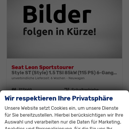
Seat Leon Sportstourer
Style ST (Style) 1.5 TSI 85kW (115 PS) 6-Gang Schaltgetriebe
unverbindliche Lieferzeit:
6 Wochen
Neuwagen
Fahrzeugnr.
313669
Getriebe
Schaltgetriebe
Wir respektieren Ihre Privatsphäre
Kraftstoff
Benzin
Außenfarbe
Blau, Fjord-Blau (9K)
Leistung
85 kW (116 PS)
Unsere Website setzt Cookies ein, um unsere Dienste
28.330,– €
für Sie bereitzustellen. Hierbei berücksichtigen wir Ihre
Details
Auswahl und verarbeiten nur die Daten für Marketing,
incl. 19% MwSt.
Verbrauch kombiniert:
6,00 l/100km
Analytics und Personalisierung, für die Sie uns Ihr