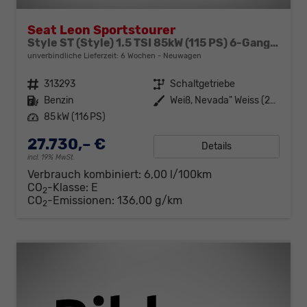
Seat Leon Sportstourer
Style ST (Style) 1.5 TSI 85kW (115 PS) 6-Gang Schaltgetriebe
unverbindliche Lieferzeit:
6 Wochen
Neuwagen
Fahrzeugnr.
313293
Getriebe
Schaltgetriebe
Kraftstoff
Benzin
Außenfarbe
Weiß, Nevada" Weiss (2Y)"
Leistung
85 kW (116 PS)
27.730,– €
Details
incl. 19% MwSt.
Verbrauch kombiniert:
6,00 l/100km
CO
-Klasse:
E
2
CO
-Emissionen:
136,00 g/km
2