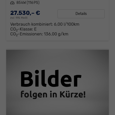
Leistung
85 kW (116 PS)
27.530,– €
Details
incl. 19% MwSt.
Verbrauch kombiniert:
6,00 l/100km
CO
-Klasse:
E
2
CO
-Emissionen:
136,00 g/km
2