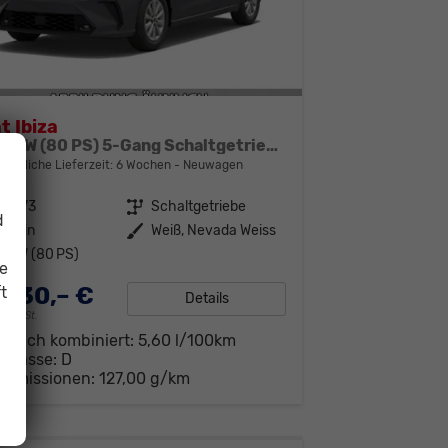
t Ibiza
1.0 59kW (80 PS) 5-Gang Schaltgetriebe
bindliche Lieferzeit:
6 Wochen
Neuwagen
11473
Getriebe
Schaltgetriebe
d
enzin
Außenfarbe
Weiß, Nevada Weiss
9 kW (80 PS)
ie
.530,– €
t
Details
19% MwSt.
brauch kombiniert:
5,60 l/100km
-Klasse:
D
-Emissionen:
127,00 g/km