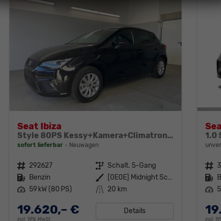
Seat Ibiza
Sea
Style 80PS Kessy+Kamera+Climatronic+Alu+PDCvohi+Sitzheiz+App-Connect+DAB
sofort lieferbar
Neuwagen
unver
Fahrzeugnr.
292627
Getriebe
Schalt. 5-Gang
Fahrzeugnr.
3
Kraftstoff
Benzin
Außenfarbe
[0E0E] Midnight Schwarz Metallic
Kraftstoff
B
Leistung
59 kW (80 PS)
Kilometerstand
20 km
Leistung
5
19.620,– €
19
Details
incl. 19% MwSt.
incl. 