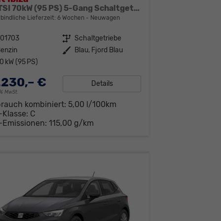
1.0 TSI 70kW (95 PS) 5-Gang Schaltgetriebe
bindliche Lieferzeit:
6 Wochen
Neuwagen
301703
Getriebe
Schaltgetriebe
enzin
Außenfarbe
Blau, Fjord Blau
0 kW (95 PS)
.230,– €
Details
19% MwSt.
brauch kombiniert:
5,00 l/100km
-Klasse:
C
-Emissionen:
115,00 g/km