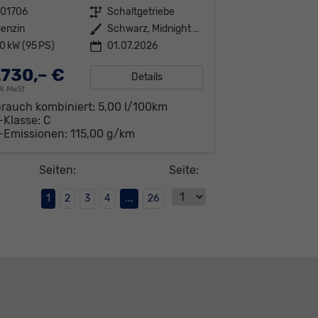
301706
Getriebe
Schaltgetriebe
enzin
Außenfarbe
Schwarz, Midnight Black
0 kW (95 PS)
01.07.2026
.730,– €
Details
19% MwSt.
brauch kombiniert:
5,00 l/100km
-Klasse:
C
-Emissionen:
115,00 g/km
Seiten:
Seite:
1
2
3
4
...
26