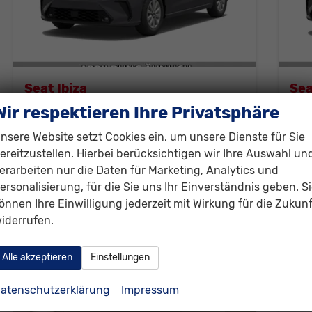
Seat Ibiza
Sea
1.0 59kW (80 PS) 5-Gang Schaltgetriebe
Wir respektieren Ihre Privatsphäre
unverbindliche Lieferzeit:
6 Wochen
Neuwagen
unver
nsere Website setzt Cookies ein, um unsere Dienste für Sie
Fahrzeugnr.
311472
Getriebe
Schaltgetriebe
Fahrzeugnr.
3
ereitzustellen. Hierbei berücksichtigen wir Ihre Auswahl un
Kraftstoff
Benzin
Außenfarbe
Weiß, Candy Weiss
Kraftstoff
B
erarbeiten nur die Daten für Marketing, Analytics und
Leistung
59 kW (80 PS)
Leistung
5
ersonalisierung, für die Sie uns Ihr Einverständnis geben. S
19.330,– €
19
önnen Ihre Einwilligung jederzeit mit Wirkung für die Zukunf
Details
iderrufen.
incl. 19% MwSt.
incl. 
Verbrauch kombiniert:
5,60 l/100km
Ver
CO
-Klasse:
D
CO
2
2
Alle akzeptieren
Einstellungen
CO
-Emissionen:
127,00 g/km
CO
2
2
atenschutzerklärung
Impressum