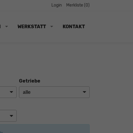
Login
Merkliste (
0
)
N
WERKSTATT
KONTAKT
Getriebe
e: