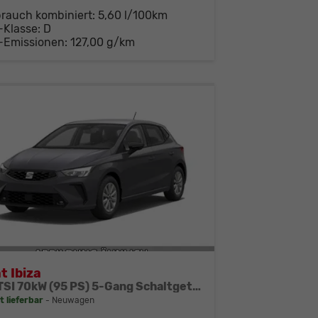
brauch kombiniert:
5,60 l/100km
-Klasse:
D
-Emissionen:
127,00 g/km
t Ibiza
1.0 TSI 70kW (95 PS) 5-Gang Schaltgetriebe
t lieferbar
Neuwagen