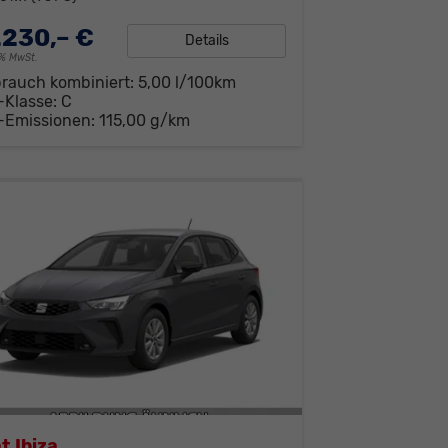
.230,– €
Details
19% MwSt.
brauch kombiniert:
5,00 l/100km
-Klasse:
C
-Emissionen:
115,00 g/km
t Ibiza