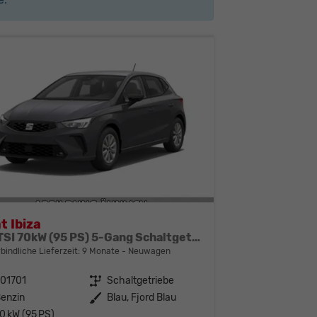
t Ibiza
1.0 TSI 70kW (95 PS) 5-Gang Schaltgetriebe
bindliche Lieferzeit:
9 Monate
Neuwagen
01701
Getriebe
Schaltgetriebe
enzin
Außenfarbe
Blau, Fjord Blau
0 kW (95 PS)