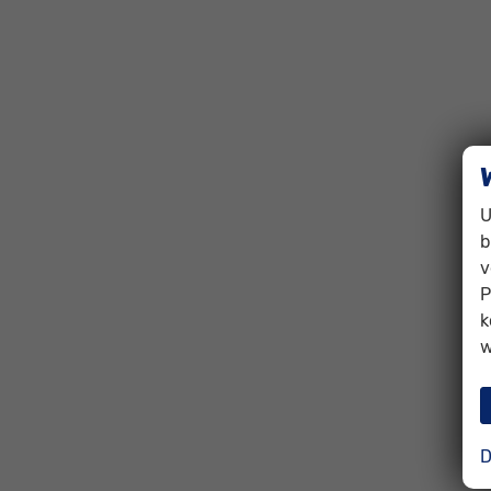
U
b
v
P
k
w
D