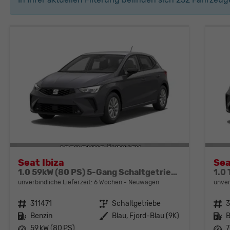
Seat Ibiza
Sea
1.0 59kW (80 PS) 5-Gang Schaltgetriebe
unverbindliche Lieferzeit:
6 Wochen
Neuwagen
unver
Fahrzeugnr.
311471
Getriebe
Schaltgetriebe
Fahrzeugnr.
3
Kraftstoff
Benzin
Außenfarbe
Blau, Fjord-Blau (9K)
Kraftstoff
B
Leistung
59 kW (80 PS)
Leistung
7