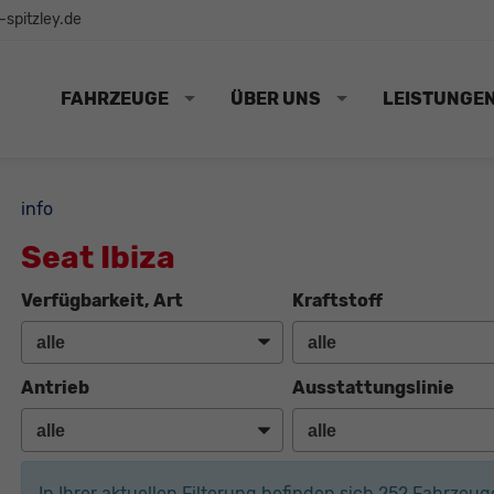
spitzley.de
FAHRZEUGE
ÜBER UNS
LEISTUNGE
info
Seat Ibiza
Verfügbarkeit, Art
Kraftstoff
Antrieb
Ausstattungslinie
In Ihrer aktuellen Filterung befinden sich
252
Fahrzeug