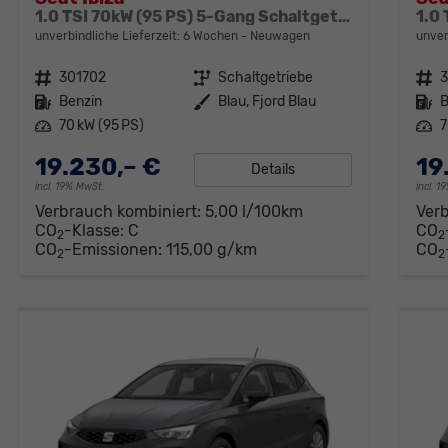
1.0 TSI 70kW (95 PS) 5-Gang Schaltgetriebe
unverbindliche Lieferzeit:
6 Wochen
Neuwagen
unver
Fahrzeugnr.
301702
Getriebe
Schaltgetriebe
Fahrzeugnr.
Kraftstoff
Benzin
Außenfarbe
Blau, Fjord Blau
Kraftstoff
B
Leistung
70 kW (95 PS)
Leistung
7
19.230,– €
19
Details
incl. 19% MwSt.
incl. 
Verbrauch kombiniert:
5,00 l/100km
Ver
CO
-Klasse:
C
CO
2
2
CO
-Emissionen:
115,00 g/km
CO
2
2