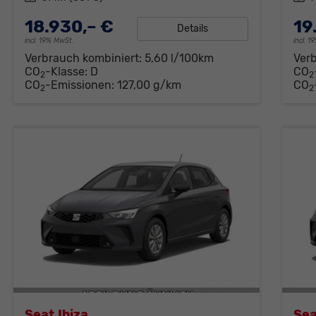
18.930,– €
19
Details
incl. 19% MwSt.
incl. 
Verbrauch kombiniert:
5,60 l/100km
Ver
CO
-Klasse:
D
CO
2
2
CO
-Emissionen:
127,00 g/km
CO
2
2
Seat Ibiza
Sea