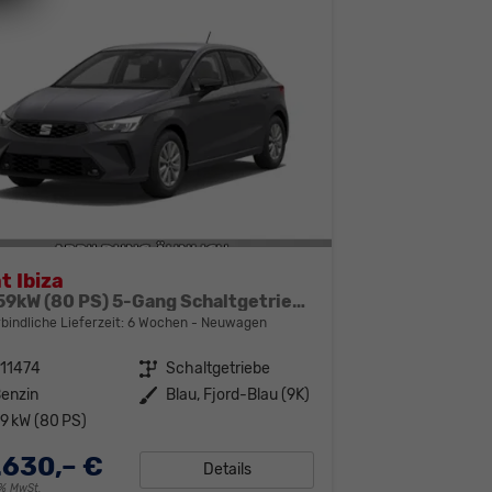
t Ibiza
1.0 59kW (80 PS) 5-Gang Schaltgetriebe
bindliche Lieferzeit:
6 Wochen
Neuwagen
11474
Getriebe
Schaltgetriebe
enzin
Außenfarbe
Blau, Fjord-Blau (9K)
9 kW (80 PS)
.630,– €
Details
19% MwSt.