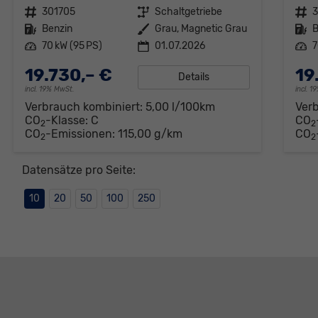
Fahrzeugnr.
301705
Getriebe
Schaltgetriebe
Fahrzeugnr.
Kraftstoff
Benzin
Außenfarbe
Grau, Magnetic Grau
Kraftstoff
B
Leistung
70 kW (95 PS)
01.07.2026
Leistung
7
19.730,– €
19
Details
incl. 19% MwSt.
incl. 
Verbrauch kombiniert:
5,00 l/100km
Ver
CO
-Klasse:
C
CO
2
2
CO
-Emissionen:
115,00 g/km
CO
2
2
Datensätze pro Seite:
10
20
50
100
250