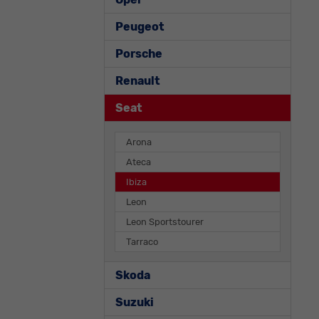
Peugeot
Porsche
Renault
Seat
Arona
Ateca
Ibiza
Leon
Leon Sportstourer
Tarraco
Skoda
Suzuki