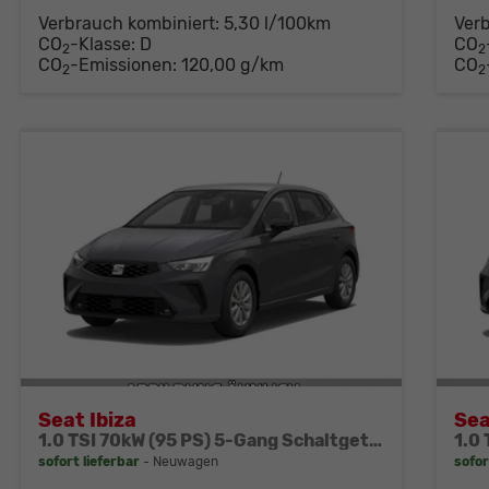
Verbrauch kombiniert:
5,30 l/100km
Ver
CO
-Klasse:
D
CO
2
2
CO
-Emissionen:
120,00 g/km
CO
2
2
Seat Ibiza
Sea
1.0 TSI 70kW (95 PS) 5-Gang Schaltgetriebe
sofort lieferbar
Neuwagen
sofor