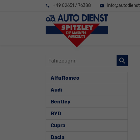
+49 02651 / 76388
info@autodienst-
Fahrzeugnr.
Alfa Romeo
Audi
Bentley
BYD
Cupra
Dacia