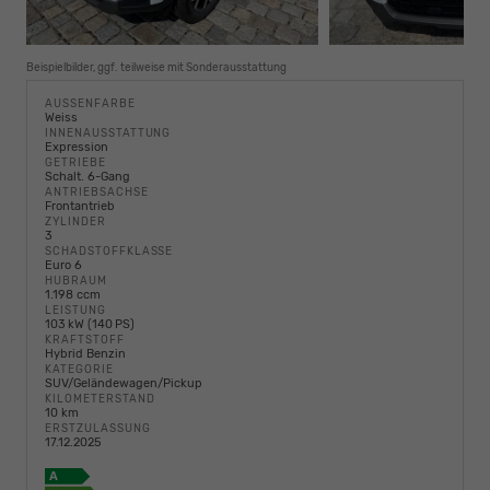
Beispielbilder, ggf. teilweise mit Sonderausstattung
AUSSENFARBE
Weiss
INNENAUSSTATTUNG
Expression
GETRIEBE
Schalt. 6-Gang
ANTRIEBSACHSE
Frontantrieb
ZYLINDER
3
SCHADSTOFFKLASSE
Euro 6
HUBRAUM
1.198 ccm
LEISTUNG
103 kW (140 PS)
KRAFTSTOFF
Hybrid Benzin
KATEGORIE
SUV/Geländewagen/Pickup
KILOMETERSTAND
10 km
ERSTZULASSUNG
17.12.2025