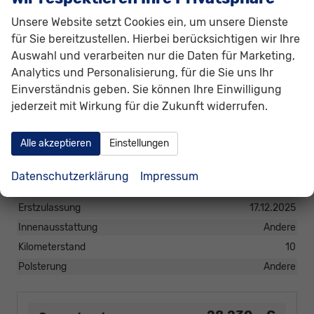
Scheiben, Verglasung
Privacy Glass (Heckscheibe und hintere Seitenscheiben
Unsere Website setzt Cookies ein, um unsere Dienste
abgedunkelt)
für Sie bereitzustellen. Hierbei berücksichtigen wir Ihre
Auswahl und verarbeiten nur die Daten für Marketing,
Räder & Technik
Analytics und Personalisierung, für die Sie uns Ihr
Einverständnis geben. Sie können Ihre Einwilligung
Antriebsachse
Frontantrieb
jederzeit mit Wirkung für die Zukunft widerrufen.
Felgengröße
17 Zoll
Felgentyp
Leichtmetallfelge
Alle akzeptieren
Einstellungen
Sonstiges
Datenschutzerklärung
Impressum
Antriebsart
Mild-Hybrid (MHEV)
Erstzulassung
17.12.2025
Innenausstattung
Andere
Kilometerstand
10
Polsterung
Andere