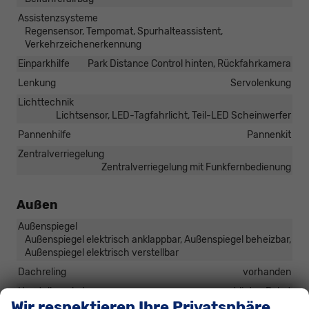
Assistenzsysteme
Regensensor, Tempomat, Spurhalteassistent,
Verkehrzeichenerkennung
Einparkhilfe
Park Distance Control hinten, Rückfahrkamera
Lenkung
Servolenkung
Lichttechnik
Lichtsensor, LED-Tagfahrlicht, Teil-LED Scheinwerfer
Pannenhilfe
Pannenkit
Zentralverriegelung
Zentralverriegelung mit Funkfernbedienung
Außen
Außenspiegel
Außenspiegel elektrisch anklappbar, Außenspiegel beheizbar,
Außenspiegel elektrisch verstellbar
Dachreling
vorhanden
Herstellerpaket
Winter-Paket
Wir respektieren Ihre Privatsphäre