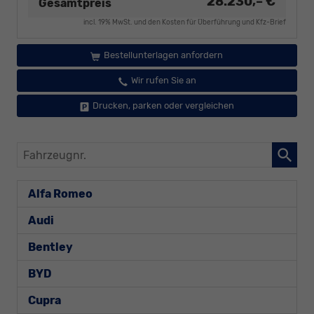
28.230,– €
Gesamtpreis
incl. 19% MwSt. und den Kosten für Überführung und Kfz-Brief
Bestellunterlagen anfordern
Wir rufen Sie an
Drucken, parken oder vergleichen
Fahrzeugnr.
Alfa Romeo
Audi
Bentley
BYD
Cupra