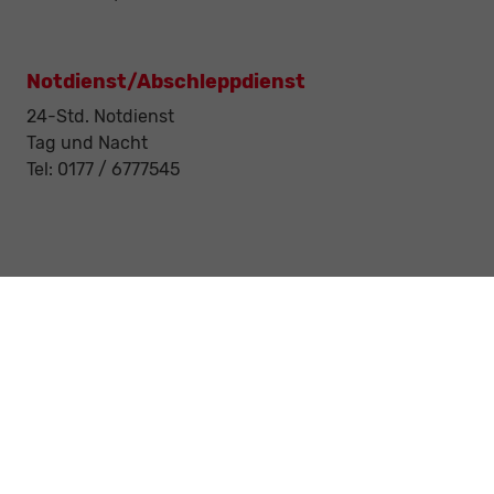
Notdienst/Abschleppdienst
24-Std. Notdienst
Tag und Nacht
Tel: 0177 / 6777545