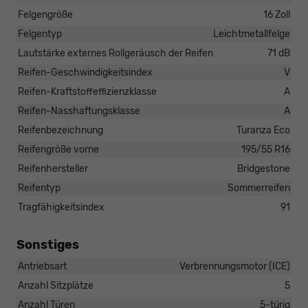
Felgengröße
16 Zoll
Felgentyp
Leichtmetallfelge
Lautstärke externes Rollgeräusch der Reifen
71 dB
Reifen-Geschwindigkeitsindex
V
Reifen-Kraftstoffeffizienzklasse
A
Reifen-Nasshaftungsklasse
A
Reifenbezeichnung
Turanza Eco
Reifengröße vorne
195/55 R16
Reifenhersteller
Bridgestone
Reifentyp
Sommerreifen
Tragfähigkeitsindex
91
Sonstiges
Antriebsart
Verbrennungsmotor (ICE)
Anzahl Sitzplätze
5
Anzahl Türen
5-türig