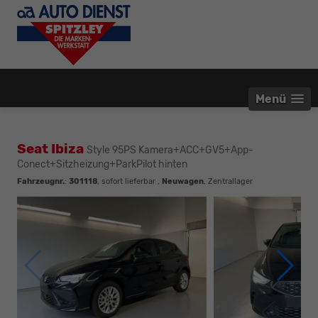
Menü
Seat Ibiza
Style 95PS Kamera+ACC+GV5+App-
Conect+Sitzheizung+ParkPilot hinten
Fahrzeugnr.
:
301118
,
sofort lieferbar
,
Neuwagen
, Zentrallager