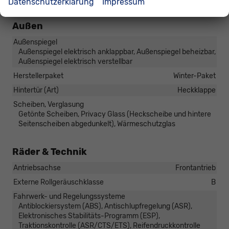
Datenschutzerklärung
Impressum
Außen
Außenspiegel
Außenspiegel elektrisch anklappbar, Außenspiegel beheizbar,
Außenspiegel elektrisch verstellbar
Herstellerpaket
Winter-Paket
Hintertür (Art)
Heckklappe
Scheiben, Verglasung
Getönte Scheiben, Privacy Glass (Heckscheibe und hintere
Seitenscheiben abgedunkelt), Wärmeschutzglas
Räder & Technik
Antriebsachse
Frontantrieb
Externe Rollgeräuschklasse
B
Fahrwerk- und Regelungssysteme
Antiblockiersystem (ABS), Antischlupfregelung (ASR),
Elektronisches Stabilitäts-Programm (ESP),
Traktionskontrolle (ASR/CTS/ETS), Reifendruckkontrolle