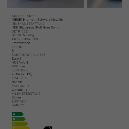
AUSSENFARBE
[0E0E] Midnight Schwarz Metallic
INNENAUSSTATTUNG
[GS] Sitzbezug Stoff Grau Como
GETRIEBE
Schalt. 5-Gang
ANTRIEBSACHSE
Frontantrieb
ZYLINDER
3
SCHADSTOFFKLASSE
Euro 6
HUBRAUM
999 ccm
LEISTUNG
70 kW (95 PS)
KRAFTSTOFF
Benzin
KATEGORIE
Limousine
KILOMETERSTAND
20 km
ZUSTAND
unfallfrei