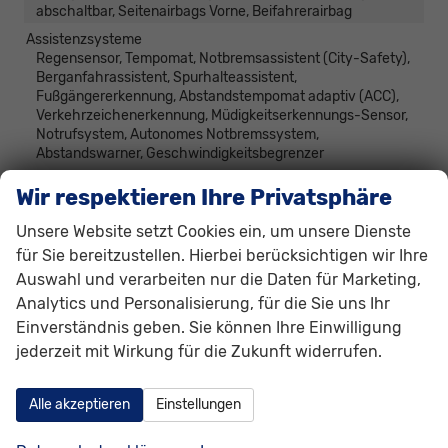
abschaltbar, Seitenairbags Vorne, Beifahrerairbag
Assistenzsysteme
Regensensor, Tempomat, Notbremsassistent (City-Safety),
Berganfahrassistent, Spurhalteassistent,
Fußgängererkennung, Abstandstempomat adaptiv (ACC),
Verkehrzeichenerkennung, Müdigkeitserkennungs-Sensor,
Notrufsystem, Autonomes Notbremssystem,
Abstandswarner, Geschwindigkeitsbegrenzer
Einparkhilfe
Park Distance Control hinten, Rückfahrkamera
Wir respektieren Ihre Privatsphäre
Innenspiegel automatisch abblendend
vorhanden
Unsere Website setzt Cookies ein, um unsere Dienste
Lenkung
Servolenkung
für Sie bereitzustellen. Hierbei berücksichtigen wir Ihre
Lichttechnik
Auswahl und verarbeiten nur die Daten für Marketing,
Lichtsensor, Nebelscheinwerfer, Tagfahrlicht,
Analytics und Personalisierung, für die Sie uns Ihr
Nebelscheinwerfer mit Kurvenlicht, LED-Rückleuchten,
LED-Scheinwerfer, Fernlichtassistent
Einverständnis geben. Sie können Ihre Einwilligung
jederzeit mit Wirkung für die Zukunft widerrufen.
Pannenhilfe
Pannenkit
Start/Stop-Automatik
vorhanden
Alle akzeptieren
Einstellungen
Zentralverriegelung
Zentralverriegelung, Zentralverriegelung mit
Funkfernbedienung