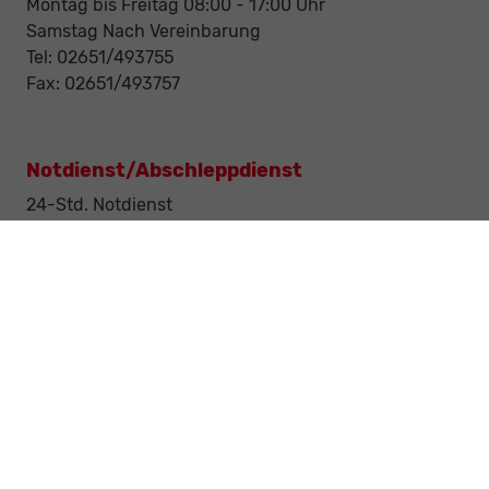
Montag bis Freitag 08:00 - 17:00 Uhr
Samstag Nach Vereinbarung
Tel: 02651/493755
Fax: 02651/493757
Notdienst/Abschleppdienst
24-Std. Notdienst
Tag und Nacht
Tel: 0177 / 6777545