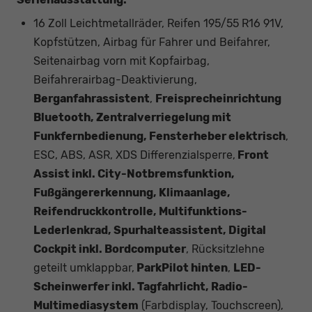
16 Zoll Leichtmetallräder, Reifen 195/55 R16 91V,
Kopfstützen, Airbag für Fahrer und Beifahrer,
Seitenairbag vorn mit Kopfairbag,
Beifahrerairbag-Deaktivierung,
Berganfahrassistent
,
Freisprecheinrichtung
Bluetooth, Zentralverriegelung mit
Funkfernbedienung, Fensterheber elektrisch
,
ESC, ABS, ASR, XDS Differenzialsperre,
Front
Assist inkl. City-Notbremsfunktion,
Fußgängererkennung, Klimaanlage,
Reifendruckkontrolle, Multifunktions-
Lederlenkrad, Spurhalteassistent, Digital
Cockpit inkl. Bordcomputer
, Rücksitzlehne
geteilt umklappbar,
ParkPilot hinten
,
LED-
Scheinwerfer inkl. Tagfahrlicht, Radio-
Multimediasystem
(Farbdisplay, Touchscreen),