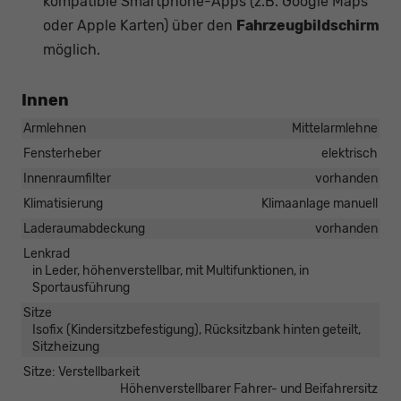
kompatible Smartphone-Apps (z.B. Google Maps
oder Apple Karten) über den
Fahrzeugbildschirm
möglich.
Innen
Armlehnen
Mittelarmlehne
Fensterheber
elektrisch
Innenraumfilter
vorhanden
Klimatisierung
Klimaanlage manuell
Laderaumabdeckung
vorhanden
Lenkrad
in Leder, höhenverstellbar, mit Multifunktionen, in
Sportausführung
Sitze
Isofix (Kindersitzbefestigung), Rücksitzbank hinten geteilt,
Sitzheizung
Sitze: Verstellbarkeit
Höhenverstellbarer Fahrer- und Beifahrersitz