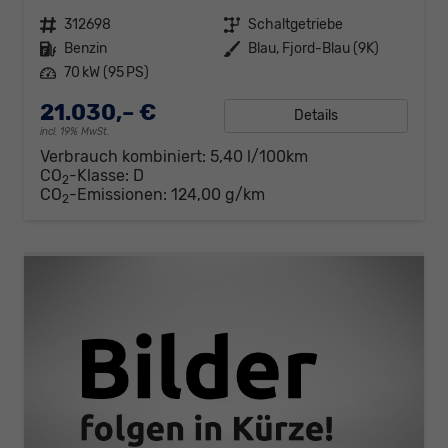
Fahrzeugnr.
312698
Getriebe
Schaltgetriebe
Kraftstoff
Benzin
Außenfarbe
Blau, Fjord-Blau (9K)
Leistung
70 kW (95 PS)
21.030,– €
Details
incl. 19% MwSt.
Verbrauch kombiniert:
5,40 l/100km
CO
-Klasse:
D
2
CO
-Emissionen:
124,00 g/km
2