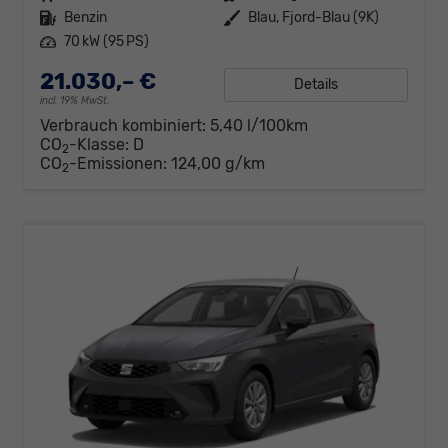
Kraftstoff
Benzin
Außenfarbe
Blau, Fjord-Blau (9K)
Leistung
70 kW (95 PS)
21.030,– €
Details
incl. 19% MwSt.
Verbrauch kombiniert:
5,40 l/100km
CO
-Klasse:
D
2
CO
-Emissionen:
124,00 g/km
2