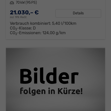
Leistung
70 kW (95 PS)
21.030,– €
Details
incl. 19% MwSt.
Verbrauch kombiniert:
5,40 l/100km
CO
-Klasse:
D
2
CO
-Emissionen:
124,00 g/km
2