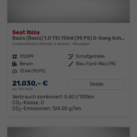
Seat Ibiza
Basis (Basis) 1.0 TSI 70kW (95 PS) 5-Gang Schaltgetriebe
unverbindliche Lieferzeit:
6 Wochen
Neuwagen
Fahrzeugnr.
312699
Getriebe
Schaltgetriebe
Kraftstoff
Benzin
Außenfarbe
Blau, Fjord-Blau (9K)
Leistung
70 kW (95 PS)
21.030,– €
Details
incl. 19% MwSt.
Verbrauch kombiniert:
5,40 l/100km
CO
-Klasse:
D
2
CO
-Emissionen:
124,00 g/km
2