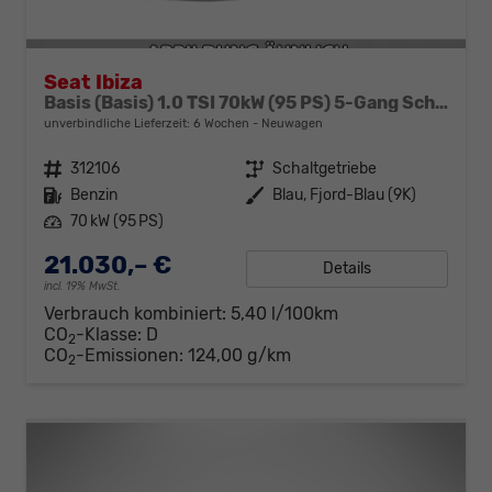
Seat Ibiza
Basis (Basis) 1.0 TSI 70kW (95 PS) 5-Gang Schaltgetriebe
unverbindliche Lieferzeit:
6 Wochen
Neuwagen
Fahrzeugnr.
312106
Getriebe
Schaltgetriebe
Kraftstoff
Benzin
Außenfarbe
Blau, Fjord-Blau (9K)
Leistung
70 kW (95 PS)
21.030,– €
Details
incl. 19% MwSt.
Verbrauch kombiniert:
5,40 l/100km
CO
-Klasse:
D
2
CO
-Emissionen:
124,00 g/km
2