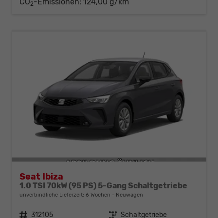
CO
-Emissionen:
124,00 g/km
2
Seat Ibiza
1.0 TSI 70kW (95 PS) 5-Gang Schaltgetriebe
unverbindliche Lieferzeit:
6 Wochen
Neuwagen
Fahrzeugnr.
312105
Getriebe
Schaltgetriebe