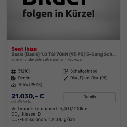
Seat Ibiza
Basis (Basis) 1.0 TSI 70kW (95 PS) 5-Gang Schaltgetriebe
unverbindliche Lieferzeit:
6 Wochen
Neuwagen
Fahrzeugnr.
312101
Getriebe
Schaltgetriebe
Kraftstoff
Benzin
Außenfarbe
Blau, Fjord-Blau (9K)
Leistung
70 kW (95 PS)
21.030,– €
Details
incl. 19% MwSt.
Verbrauch kombiniert:
5,40 l/100km
CO
-Klasse:
D
2
CO
-Emissionen:
124,00 g/km
2