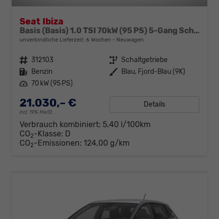
Seat Ibiza
Basis (Basis) 1.0 TSI 70kW (95 PS) 5-Gang Schaltgetriebe
unverbindliche Lieferzeit:
6 Wochen
Neuwagen
Fahrzeugnr.
312103
Getriebe
Schaltgetriebe
Kraftstoff
Benzin
Außenfarbe
Blau, Fjord-Blau (9K)
Leistung
70 kW (95 PS)
21.030,– €
Details
incl. 19% MwSt.
Verbrauch kombiniert:
5,40 l/100km
CO
-Klasse:
D
2
CO
-Emissionen:
124,00 g/km
2