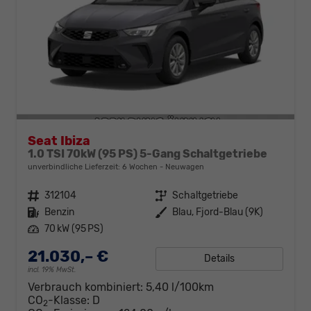
Seat Ibiza
1.0 TSI 70kW (95 PS) 5-Gang Schaltgetriebe
unverbindliche Lieferzeit:
6 Wochen
Neuwagen
Fahrzeugnr.
312104
Getriebe
Schaltgetriebe
Kraftstoff
Benzin
Außenfarbe
Blau, Fjord-Blau (9K)
Leistung
70 kW (95 PS)
21.030,– €
Details
incl. 19% MwSt.
Verbrauch kombiniert:
5,40 l/100km
CO
-Klasse:
D
2