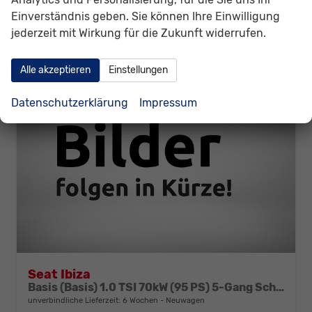
CO
-Klasse:
D
2
Einverständnis geben. Sie können Ihre Einwilligung
CO
-Emissionen:
124,00 g/km
2
jederzeit mit Wirkung für die Zukunft widerrufen.
Alle akzeptieren
Einstellungen
Datenschutzerklärung
Impressum
Seat Ibiza
Basis (Basis) 1.0 TSI 70kW (95 PS) 5-Gang Schaltgetriebe
unverbindliche Lieferzeit:
6 Wochen
Neuwagen