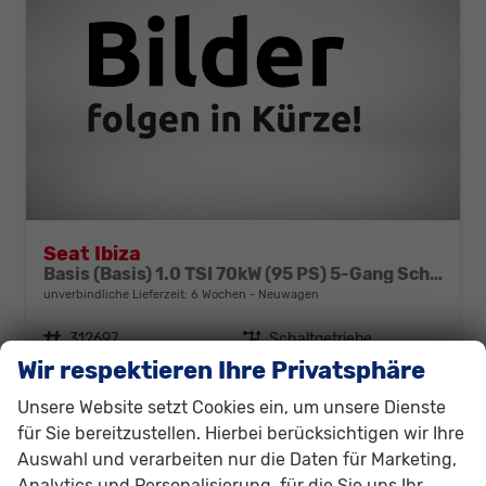
Seat Ibiza
Basis (Basis) 1.0 TSI 70kW (95 PS) 5-Gang Schaltgetriebe
unverbindliche Lieferzeit:
6 Wochen
Neuwagen
Fahrzeugnr.
312697
Getriebe
Schaltgetriebe
Wir respektieren Ihre Privatsphäre
Kraftstoff
Benzin
Außenfarbe
Blau, Fjord-Blau (9K)
Leistung
70 kW (95 PS)
Unsere Website setzt Cookies ein, um unsere Dienste
21.030,– €
für Sie bereitzustellen. Hierbei berücksichtigen wir Ihre
Details
Auswahl und verarbeiten nur die Daten für Marketing,
incl. 19% MwSt.
Verbrauch kombiniert:
5,40 l/100km
Analytics und Personalisierung, für die Sie uns Ihr