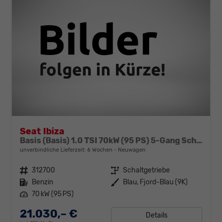
Seat Ibiza
Basis (Basis) 1.0 TSI 70kW (95 PS) 5-Gang Schaltgetriebe
unverbindliche Lieferzeit:
6 Wochen
Neuwagen
Fahrzeugnr.
312700
Getriebe
Schaltgetriebe
Kraftstoff
Benzin
Außenfarbe
Blau, Fjord-Blau (9K)
Leistung
70 kW (95 PS)
21.030,– €
Details