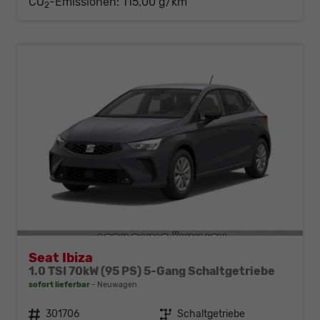
CO
-Emissionen:
115,00 g/km
2
Seat Ibiza
1.0 TSI 70kW (95 PS) 5-Gang Schaltgetriebe
sofort lieferbar
Neuwagen
Fahrzeugnr.
301706
Getriebe
Schaltgetriebe