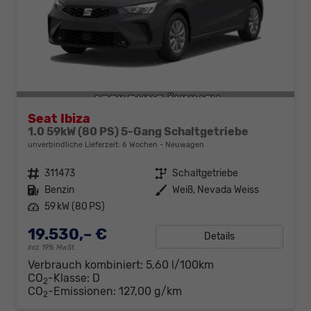
Seat Ibiza
1.0 59kW (80 PS) 5-Gang Schaltgetriebe
unverbindliche Lieferzeit:
6 Wochen
Neuwagen
Fahrzeugnr.
311473
Getriebe
Schaltgetriebe
Kraftstoff
Benzin
Außenfarbe
Weiß, Nevada Weiss
Leistung
59 kW (80 PS)
19.530,– €
Details
incl. 19% MwSt.
Verbrauch kombiniert:
5,60 l/100km
CO
-Klasse:
D
2
CO
-Emissionen:
127,00 g/km
2