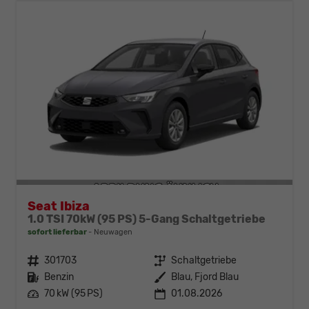
Seat Ibiza
1.0 TSI 70kW (95 PS) 5-Gang Schaltgetriebe
sofort lieferbar
Neuwagen
Fahrzeugnr.
301703
Getriebe
Schaltgetriebe
Kraftstoff
Benzin
Außenfarbe
Blau, Fjord Blau
Leistung
70 kW (95 PS)
01.08.2026