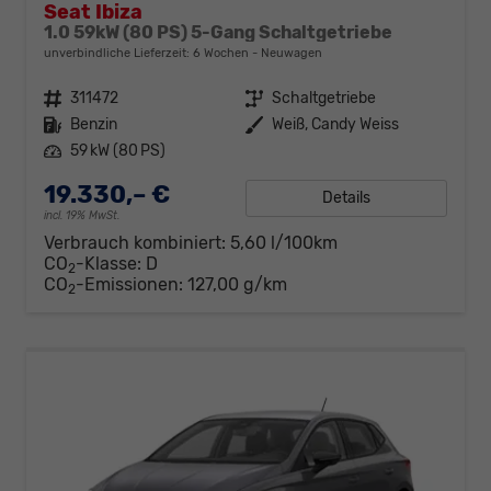
Seat Ibiza
1.0 59kW (80 PS) 5-Gang Schaltgetriebe
unverbindliche Lieferzeit:
6 Wochen
Neuwagen
Fahrzeugnr.
311472
Getriebe
Schaltgetriebe
Kraftstoff
Benzin
Außenfarbe
Weiß, Candy Weiss
Leistung
59 kW (80 PS)
19.330,– €
Details
incl. 19% MwSt.
Verbrauch kombiniert:
5,60 l/100km
CO
-Klasse:
D
2
CO
-Emissionen:
127,00 g/km
2