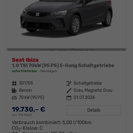
Seat Ibiza
1.0 TSI 70kW (95 PS) 5-Gang Schaltgetriebe
sofort lieferbar
Neuwagen
Fahrzeugnr.
301705
Getriebe
Schaltgetriebe
Kraftstoff
Benzin
Außenfarbe
Grau, Magnetic Grau
Leistung
70 kW (95 PS)
01.07.2026
19.730,– €
Details
incl. 19% MwSt.
Verbrauch kombiniert:
5,00 l/100km
CO
-Klasse:
C
2