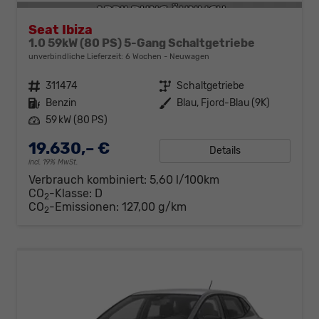
Seat Ibiza
1.0 59kW (80 PS) 5-Gang Schaltgetriebe
unverbindliche Lieferzeit:
6 Wochen
Neuwagen
Fahrzeugnr.
311474
Getriebe
Schaltgetriebe
Kraftstoff
Benzin
Außenfarbe
Blau, Fjord-Blau (9K)
Leistung
59 kW (80 PS)
19.630,– €
Details
incl. 19% MwSt.
Verbrauch kombiniert:
5,60 l/100km
CO
-Klasse:
D
2
CO
-Emissionen:
127,00 g/km
2