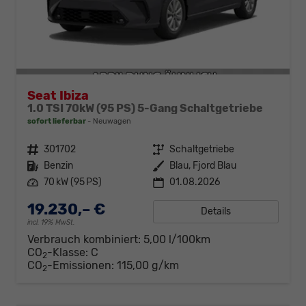
Seat Ibiza
1.0 TSI 70kW (95 PS) 5-Gang Schaltgetriebe
sofort lieferbar
Neuwagen
Fahrzeugnr.
301702
Getriebe
Schaltgetriebe
Kraftstoff
Benzin
Außenfarbe
Blau, Fjord Blau
Leistung
70 kW (95 PS)
01.08.2026
19.230,– €
Details
incl. 19% MwSt.
Verbrauch kombiniert:
5,00 l/100km
CO
-Klasse:
C
2
CO
-Emissionen:
115,00 g/km
2