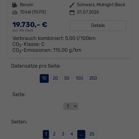
Kraftstoff
Benzin
Außenfarbe
Schwarz, Midnight Black
Leistung
70 kW (95 PS)
01.07.2026
19.730,– €
Details
incl. 19% MwSt.
Verbrauch kombiniert:
5,00 l/100km
CO
-Klasse:
C
2
CO
-Emissionen:
115,00 g/km
2
Datensätze pro Seite:
10
20
50
100
250
Seite:
Seiten:
1
2
3
4
...
25