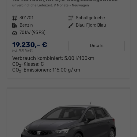
unverbindliche Lieferzeit:
9 Monate
Neuwagen
Fahrzeugnr.
301701
Getriebe
Schaltgetriebe
Kraftstoff
Benzin
Außenfarbe
Blau, Fjord Blau
Leistung
70 kW (95 PS)
19.230,– €
Details
incl. 19% MwSt.
Verbrauch kombiniert:
5,00 l/100km
CO
-Klasse:
C
2
CO
-Emissionen:
115,00 g/km
2