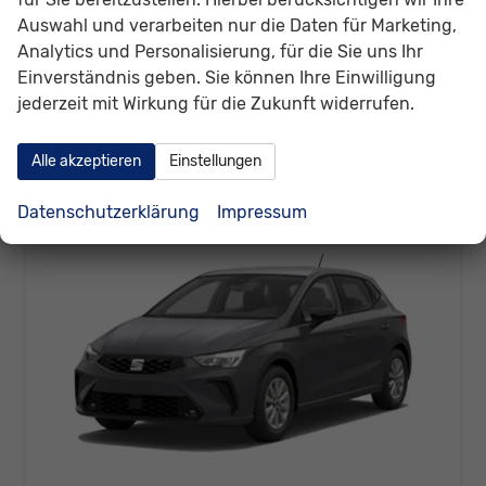
Leistung
59 kW (80 PS)
Kilometerstand
20 km
Auswahl und verarbeiten nur die Daten für Marketing,
19.620,– €
Analytics und Personalisierung, für die Sie uns Ihr
Details
Einverständnis geben. Sie können Ihre Einwilligung
incl. 19% MwSt.
Verbrauch kombiniert:
5,30 l/100km
jederzeit mit Wirkung für die Zukunft widerrufen.
CO
-Klasse:
D
2
CO
-Emissionen:
120,00 g/km
2
Alle akzeptieren
Einstellungen
Datenschutzerklärung
Impressum