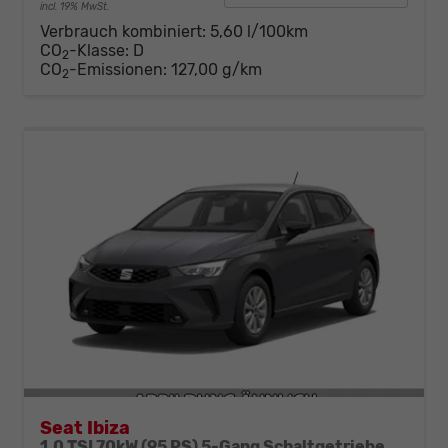
incl. 19% MwSt.
Verbrauch kombiniert:
5,60 l/100km
CO
-Klasse:
D
2
CO
-Emissionen:
127,00 g/km
2
Seat Ibiza
1.0 TSI 70kW (95 PS) 5-Gang Schaltgetriebe