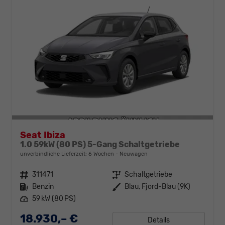
Seat Ibiza
1.0 59kW (80 PS) 5-Gang Schaltgetriebe
unverbindliche Lieferzeit:
6 Wochen
Neuwagen
Fahrzeugnr.
311471
Getriebe
Schaltgetriebe
Kraftstoff
Benzin
Außenfarbe
Blau, Fjord-Blau (9K)
Leistung
59 kW (80 PS)
18.930,– €
Details