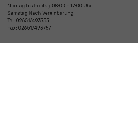
Montag bis Freitag 08:00 - 17:00 Uhr
Samstag Nach Vereinbarung
Tel: 02651/493755
Fax: 02651/493757
Notdienst/Abschleppdienst
24-Std. Notdienst
Tag und Nacht
Tel: 0177 / 6777545