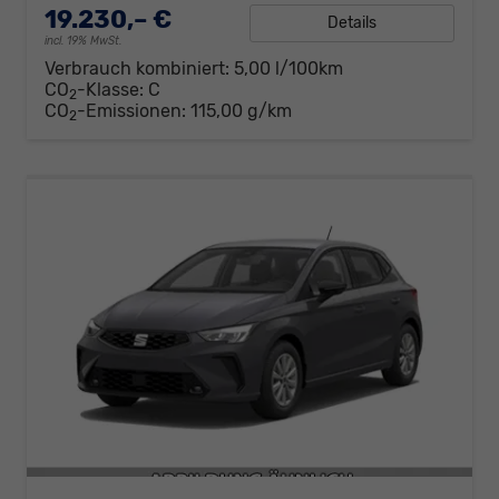
19.230,– €
Details
incl. 19% MwSt.
Verbrauch kombiniert:
5,00 l/100km
CO
-Klasse:
C
2
CO
-Emissionen:
115,00 g/km
2