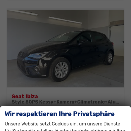
Seat Ibiza
Style 80PS Kessy+Kamera+Climatronic+Alu+PDCvohi+Sitzheiz+App-Connect+DAB
sofort lieferbar
Neuwagen
Wir respektieren Ihre Privatsphäre
Fahrzeugnr.
292627
Getriebe
Schalt. 5-Gang
Unsere Website setzt Cookies ein, um unsere Dienste
Kraftstoff
Benzin
Außenfarbe
[0E0E] Midnight Schwarz Metallic
für Sie bereitzustellen. Hierbei berücksichtigen wir Ihre