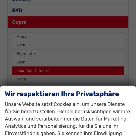
BYD
Cupra
Ateca
Born
Formentor
Leon
Leon Sportstourer
Raval
Terramar
Wir respektieren Ihre Privatsphäre
Dacia
Unsere Website setzt Cookies ein, um unsere Dienste
für Sie bereitzustellen. Hierbei berücksichtigen wir Ihre
Fiat
Auswahl und verarbeiten nur die Daten für Marketing,
Ford
Analytics und Personalisierung, für die Sie uns Ihr
Einverständnis geben. Sie können Ihre Einwilligung