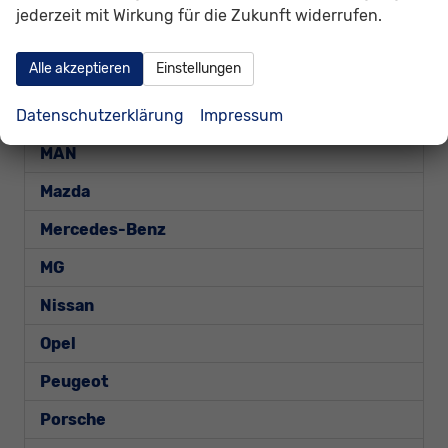
Futura
jederzeit mit Wirkung für die Zukunft widerrufen.
Hyundai
Alle akzeptieren
Einstellungen
Jeep
Datenschutzerklärung
Impressum
Kia
MAN
Mazda
Mercedes-Benz
MG
Nissan
Opel
Peugeot
Porsche