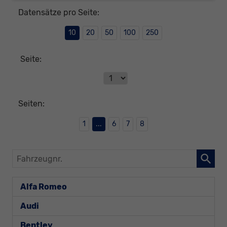
Datensätze pro Seite:
10
20
50
100
250
Seite:
Seiten:
1
...
6
7
8
Fahrzeugnr.
Alfa Romeo
Audi
Bentley