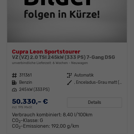
Cupra Leon Sportstourer
VZ (VZ) 2.0 TSI 245kW (333 PS) 7-Gang DSG
unverbindliche Lieferzeit:
6 Wochen
Neuwagen
Fahrzeugnr.
311361
Getriebe
Automatik
Kraftstoff
Benzin
Außenfarbe
, Enceladus-Grau matt (Q7)
Leistung
245 kW (333 PS)
50.330,– €
Details
incl. 19% MwSt.
Verbrauch kombiniert:
8,40 l/100km
CO
-Klasse:
G
2
CO
-Emissionen:
192,00 g/km
2