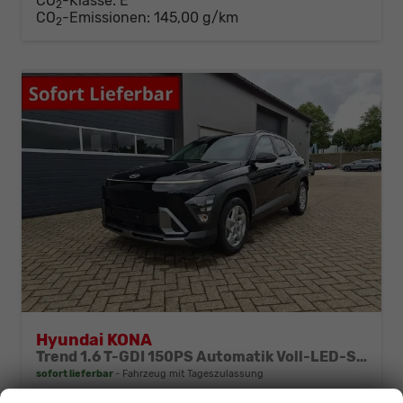
CO
-Klasse:
E
2
CO
-Emissionen:
145,00 g/km
2
Hyundai KONA
Trend 1.6 T-GDI 150PS Automatik Voll-LED-Scheinw. Sitzheizung Lenkradheizung ACC Klimaautomatik Navi Touchscreen DAB+ Apple CarPlay + Android Auto PDC v+h Rückf.Kamera 2xKeyless 17-LM
sofort lieferbar
Fahrzeug mit Tageszulassung