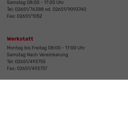
Samstag 08:00 - 17:00 Uhr
Tel: 02651/76388 od. 02651/9093740
Fax: 02651/1052
Werkstatt
Montag bis Freitag 08:00 - 17:00 Uhr
Samstag Nach Vereinbarung
Tel: 02651/493755
Fax: 02651/493757
Notdienst/Abschleppdienst
24-Std. Notdienst
Tag und Nacht
Tel: 0177 / 6777545