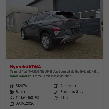
Hyundai KONA
Trend 1.6 T-GDI 150PS Automatik Voll-LED-Scheinw. Sitzheizung Lenkradheizung ACC Klimaautomatik Navi Touchscreen DAB+ Apple CarPlay + Android Auto PDC v+h Rückf.Kamera 2xKeyless 17-LM
sofort lieferbar
Fahrzeug mit Tageszulassung
Fahrzeugnr.
312076
Getriebe
Automatik
Kraftstoff
Benzin
Außenfarbe
Ecotronic Grey
Leistung
110 kW (150 PS)
Kilometerstand
2 km
08.06.2026