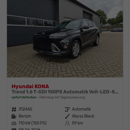
Hyundai KONA
Trend 1.6 T-GDI 150PS Automatik Voll-LED-Scheinw. Sitzheizung Lenkradheizung ACC Klimaautomatik Navi Touchscreen DAB+ Apple CarPlay + Android Auto PDC v+h Rückf.Kamera 2xKeyless 17-LM
sofort lieferbar
Fahrzeug mit Tageszulassung
Fahrzeugnr.
312465
Getriebe
Automatik
Kraftstoff
Benzin
Außenfarbe
Abyss Black
Leistung
110 kW (150 PS)
Kilometerstand
59 km