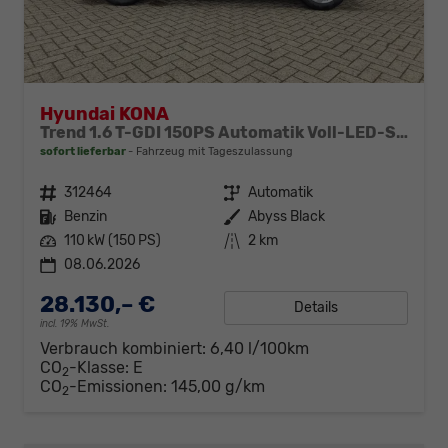
Hyundai KONA
Trend 1.6 T-GDI 150PS Automatik Voll-LED-Scheinw. Sitzheizung Lenkradheizung ACC Klimaautomatik Navi Touchscreen DAB+ Apple CarPlay + Android Auto PDC v+h Rückf.Kamera 2xKeyless 17-LM
sofort lieferbar
Fahrzeug mit Tageszulassung
Fahrzeugnr.
312464
Getriebe
Automatik
Kraftstoff
Benzin
Außenfarbe
Abyss Black
Leistung
110 kW (150 PS)
Kilometerstand
2 km
08.06.2026
28.130,– €
Details
incl. 19% MwSt.
Verbrauch kombiniert:
6,40 l/100km
CO
-Klasse:
E
2
CO
-Emissionen:
145,00 g/km
2