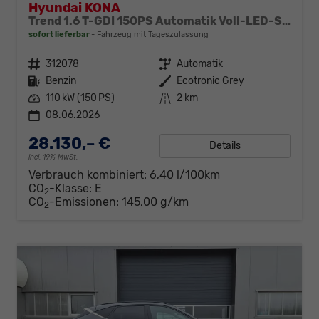
Hyundai KONA
Trend 1.6 T-GDI 150PS Automatik Voll-LED-Scheinw. Sitzheizung Lenkradheizung ACC Klimaautomatik Navi Touchscreen DAB+ Apple CarPlay + Android Auto PDC v+h Rückf.Kamera 2xKeyless 17-LM
sofort lieferbar
Fahrzeug mit Tageszulassung
Fahrzeugnr.
312078
Getriebe
Automatik
Kraftstoff
Benzin
Außenfarbe
Ecotronic Grey
Leistung
110 kW (150 PS)
Kilometerstand
2 km
08.06.2026
28.130,– €
Details
incl. 19% MwSt.
Verbrauch kombiniert:
6,40 l/100km
CO
-Klasse:
E
2
CO
-Emissionen:
145,00 g/km
2