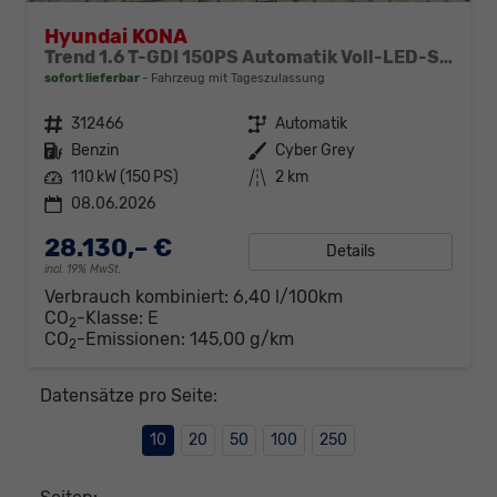
Hyundai KONA
Trend 1.6 T-GDI 150PS Automatik Voll-LED-Scheinw. Sitzheizung Lenkradheizung ACC Klimaautomatik Navi Touchscreen DAB+ Apple CarPlay + Android Auto PDC v+h Rückf.Kamera 2xKeyless 17-LM
sofort lieferbar
Fahrzeug mit Tageszulassung
Fahrzeugnr.
312466
Getriebe
Automatik
Kraftstoff
Benzin
Außenfarbe
Cyber Grey
Leistung
110 kW (150 PS)
Kilometerstand
2 km
08.06.2026
28.130,– €
Details
incl. 19% MwSt.
Verbrauch kombiniert:
6,40 l/100km
CO
-Klasse:
E
2
CO
-Emissionen:
145,00 g/km
2
Datensätze pro Seite:
10
20
50
100
250