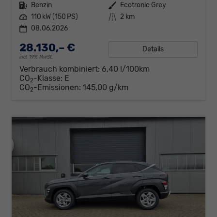
Kraftstoff
Benzin
Außenfarbe
Ecotronic Grey
Leistung
110 kW (150 PS)
Kilometerstand
2 km
08.06.2026
28.130,– €
Details
incl. 19% MwSt.
Verbrauch kombiniert:
6,40 l/100km
CO
-Klasse:
E
2
CO
-Emissionen:
145,00 g/km
2