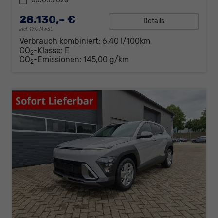
08.06.2026
28.130,– €
Details
incl. 19% MwSt.
Verbrauch kombiniert:
6,40 l/100km
CO
-Klasse:
E
2
CO
-Emissionen:
145,00 g/km
2