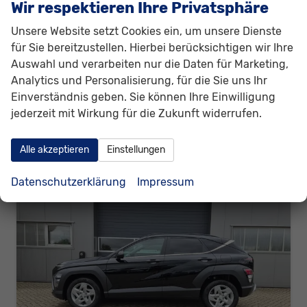
Wir respektieren Ihre Privatsphäre
Fahrzeugnr.
312463
Getriebe
Automatik
Kraftstoff
Benzin
Außenfarbe
Abyss Black
Unsere Website setzt Cookies ein, um unsere Dienste
Leistung
110 kW (150 PS)
Kilometerstand
2 km
für Sie bereitzustellen. Hierbei berücksichtigen wir Ihre
08.06.2026
Auswahl und verarbeiten nur die Daten für Marketing,
28.130,– €
Analytics und Personalisierung, für die Sie uns Ihr
Details
Einverständnis geben. Sie können Ihre Einwilligung
incl. 19% MwSt.
Verbrauch kombiniert:
6,40 l/100km
jederzeit mit Wirkung für die Zukunft widerrufen.
CO
-Klasse:
E
2
CO
-Emissionen:
145,00 g/km
2
Alle akzeptieren
Einstellungen
Datenschutzerklärung
Impressum