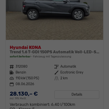
Hyundai KONA
Trend 1.6 T-GDI 150PS Automatik Voll-LED-Scheinw. Sitzheizung Lenkradheizung ACC Klimaautomatik Navi Touchscreen DAB+ Apple CarPlay + Android Auto PDC v+h Rückf.Kamera 2xKeyless 17-LM
sofort lieferbar
Fahrzeug mit Tageszulassung
Fahrzeugnr.
312080
Getriebe
Automatik
Kraftstoff
Benzin
Außenfarbe
Ecotronic Grey
Leistung
110 kW (150 PS)
Kilometerstand
2 km
08.06.2026
28.130,– €
Details
incl. 19% MwSt.
Verbrauch kombiniert:
6,40 l/100km