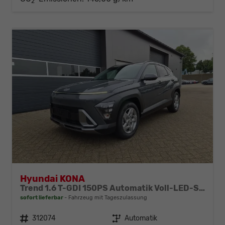
2
Hyundai KONA
Trend 1.6 T-GDI 150PS Automatik Voll-LED-Scheinw. Sitzheizung Lenkradheizung ACC Klimaautomatik Navi Touchscreen DAB+ Apple CarPlay + Android Auto PDC v+h Rückf.Kamera 2xKeyless 17-LM
sofort lieferbar
Fahrzeug mit Tageszulassung
Fahrzeugnr.
312074
Getriebe
Automatik