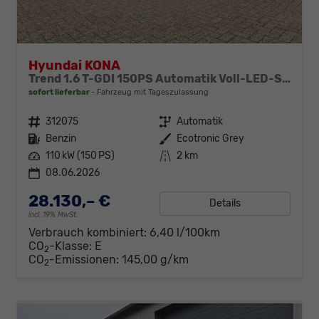
Hyundai KONA
Trend 1.6 T-GDI 150PS Automatik Voll-LED-Scheinw. Sitzheizung Lenkradheizung ACC Klimaautomatik Navi Touchscreen DAB+ Apple CarPlay + Android Auto PDC v+h Rückf.Kamera 2xKeyless 17-LM
sofort lieferbar
Fahrzeug mit Tageszulassung
Fahrzeugnr.
312075
Getriebe
Automatik
Kraftstoff
Benzin
Außenfarbe
Ecotronic Grey
Leistung
110 kW (150 PS)
Kilometerstand
2 km
08.06.2026
28.130,– €
Details
incl. 19% MwSt.
Verbrauch kombiniert:
6,40 l/100km
CO
-Klasse:
E
2
CO
-Emissionen:
145,00 g/km
2