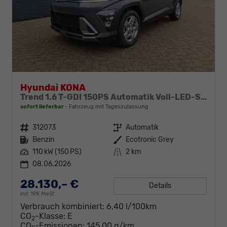
Hyundai KONA
Trend 1.6 T-GDI 150PS Automatik Voll-LED-Scheinw. Sitzheizung Lenkradheizung ACC Klimaautomatik Navi Touchscreen DAB+ Apple CarPlay + Android Auto PDC v+h Rückf.Kamera 2xKeyless 17-LM
sofort lieferbar
Fahrzeug mit Tageszulassung
Fahrzeugnr.
312073
Getriebe
Automatik
Kraftstoff
Benzin
Außenfarbe
Ecotronic Grey
Leistung
110 kW (150 PS)
Kilometerstand
2 km
08.06.2026
28.130,– €
Details
incl. 19% MwSt.
Verbrauch kombiniert:
6,40 l/100km
CO
-Klasse:
E
2
CO
-Emissionen:
145,00 g/km