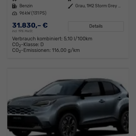
Kraftstoff
Benzin
Außenfarbe
Grau, 1M2 Storm Grey Metallic
Leistung
96 kW (131 PS)
31.830,– €
Details
incl. 19% MwSt.
Verbrauch kombiniert:
5,10 l/100km
CO
-Klasse:
D
2
CO
-Emissionen:
116,00 g/km
2