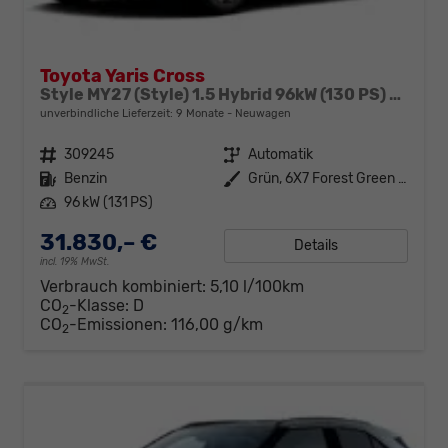
Toyota Yaris Cross
Style MY27 (Style) 1.5 Hybrid 96kW (130 PS) e-CVT 4x4
unverbindliche Lieferzeit:
9 Monate
Neuwagen
Fahrzeugnr.
309245
Getriebe
Automatik
Kraftstoff
Benzin
Außenfarbe
Grün, 6X7 Forest Green Metallic
Leistung
96 kW (131 PS)
31.830,– €
Details
incl. 19% MwSt.
Verbrauch kombiniert:
5,10 l/100km
CO
-Klasse:
D
2
CO
-Emissionen:
116,00 g/km
2