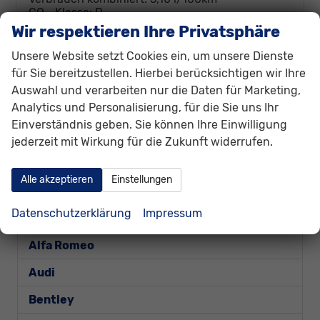
CO
-Klasse:
D
2
CO
-Emissionen:
116,00 g/km
Wir respektieren Ihre Privatsphäre
2
Unsere Website setzt Cookies ein, um unsere Dienste
Datensätze pro Seite:
für Sie bereitzustellen. Hierbei berücksichtigen wir Ihre
Auswahl und verarbeiten nur die Daten für Marketing,
10
20
50
100
250
Analytics und Personalisierung, für die Sie uns Ihr
Einverständnis geben. Sie können Ihre Einwilligung
Seiten:
jederzeit mit Wirkung für die Zukunft widerrufen.
1
2
Alle akzeptieren
Einstellungen
Fahrzeugnr.
Datenschutzerklärung
Impressum
Alfa Romeo
Audi
Bentley