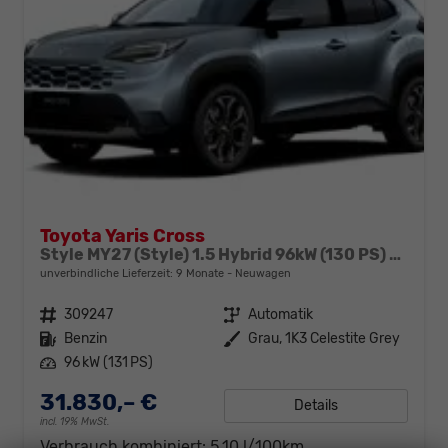
Toyota Yaris Cross
Style MY27 (Style) 1.5 Hybrid 96kW (130 PS) e-CVT 4x4
unverbindliche Lieferzeit:
9 Monate
Neuwagen
Fahrzeugnr.
309247
Getriebe
Automatik
Kraftstoff
Benzin
Außenfarbe
Grau, 1K3 Celestite Grey
Leistung
96 kW (131 PS)
31.830,– €
Details
incl. 19% MwSt.
Verbrauch kombiniert:
5,10 l/100km