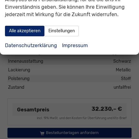
Einverständnis geben. Sie können Ihre Einwilligung
jederzeit mit Wirkung für die Zukunft widerrufen.
Sonstiges
Antriebsart
Verbrennungsmotor (ICE)
Alle akzeptieren
Einstellungen
Anzahl Sitzplätze
5
Anzahl Türen
5-türig
Datenschutzerklärung
Impressum
Garantieleistung
Fahrzeuggarantie
Innenausstattung
Schwarz
Lackierung
Metallic
Polsterung
Stoff
Zustand
unfallfrei
32.230,– €
Gesamtpreis
incl. 19% MwSt. und den Kosten für Überführung und Kfz-Brief
Bestellunterlagen anfordern