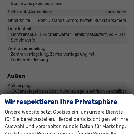
Geschwindigkeitsbegrenzer
Diebstahl-Alarmanlage
vorhanden
Einparkhilfe
Park Distance Control hinten, Rückfahrkamera
Lichttechnik
Lichtsensor, LED-Scheinwerfer, Fernlichtassistent, Voll-LED
Scheinwerfer
Zentralverriegelung
Zentralverriegelung, Zentralverriegelung mit
Funkfernbedienung
Außen
Außenspiegel
Außenspiegel beheizbar, Außenspiegel elektrisch verstellbar
Wir respektieren Ihre Privatsphäre
Räder & Technik
Unsere Website setzt Cookies ein, um unsere Dienste
Antriebsachse
Frontantrieb
für Sie bereitzustellen. Hierbei berücksichtigen wir Ihre
Fahrwerk- und Regelungssysteme
Luftfederung (ADS)
Auswahl und verarbeiten nur die Daten für Marketing,
Analytics und Personalisierung, für die Sie uns Ihr
Felgentyp
Leichtmetallfelge