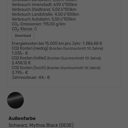
Verbrauch Innenstadt:
6,90 l/100km
Verbrauch Stadtrand:
5,00 l/100km
Verbrauch Landstraße:
4,50 l/100km
Verbrauch Autobahn:
5,50 l/100km
CO
-Emissionen:
115,00 g/km
2
CO
-Klasse:
C
2
Download
Energiekosten bei 15.000 km pro Jahr:
1.386,48 €
CO2 Kosten (niedrig)
:
(Kosten Durchschnitt 10 Jahre)
1.035,- €
CO2 Kosten (mittel)
:
(Kosten Durchschnitt 10 Jahre)
2.458,12 €
CO2 Kosten (hoch)
:
(Kosten Durchschnitt 10 Jahre)
3.795,- €
Jahressteuer:
44,- €
Außenfarbe
Schwarz, Mythos Black (0E0E)