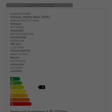
AUSSENFARBE
Schwarz, Mythos Black (0E0E)
INNENAUSSTATTUNG
Schwarz
GETRIEBE
Automatik
ANTRIEBSACHSE
Frontantrieb
HUBRAUM
198 ccm
LEISTUNG
110 kW (150 PS)
KRAFTSTOFF
Benzin
KATEGORIE
Limousine
ZUSTAND
unfallfrei
Verbrauch kombiniert:
5,30 l/100km