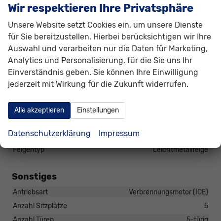
Außenspiegel
Wir respektieren Ihre Privatsphäre
Außenspiegel elektrisch anklappbar, Außenspiegel beheizbar,
Außenspiegel elektrisch verstellbar
Unsere Website setzt Cookies ein, um unsere Dienste
Dachreling
vorhanden
für Sie bereitzustellen. Hierbei berücksichtigen wir Ihre
Scheiben, Verglasung
Getönte Scheiben
Auswahl und verarbeiten nur die Daten für Marketing,
Analytics und Personalisierung, für die Sie uns Ihr
Einverständnis geben. Sie können Ihre Einwilligung
Räder & Technik
jederzeit mit Wirkung für die Zukunft widerrufen.
Antriebsachse
Frontantrieb
Fahrwerk- und Regelungssysteme
Alle akzeptieren
Einstellungen
Antiblockiersystem (ABS), Elektronisches Stabilitäts-
Programm (ESP), Reifendruckkontrolle
Datenschutzerklärung
Impressum
Felgengröße
16 Zoll
Felgentyp
Leichtmetallfelge
Sonstiges
Antriebsart
Verbrennungsmotor (ICE)
Anzahl Sitzplätze
5
Anzahl Türen
5-türig