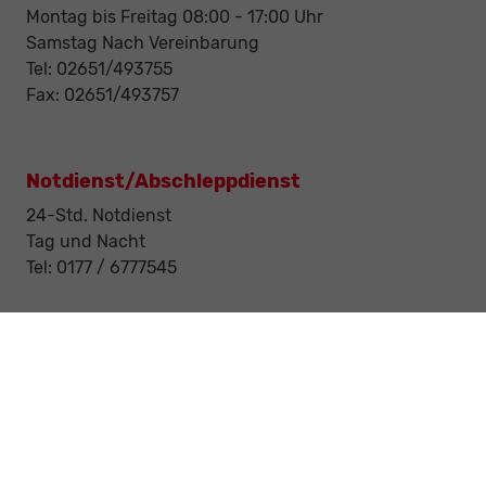
Montag bis Freitag 08:00 - 17:00 Uhr
Samstag Nach Vereinbarung
Tel: 02651/493755
Fax: 02651/493757
Notdienst/Abschleppdienst
24-Std. Notdienst
Tag und Nacht
Tel: 0177 / 6777545