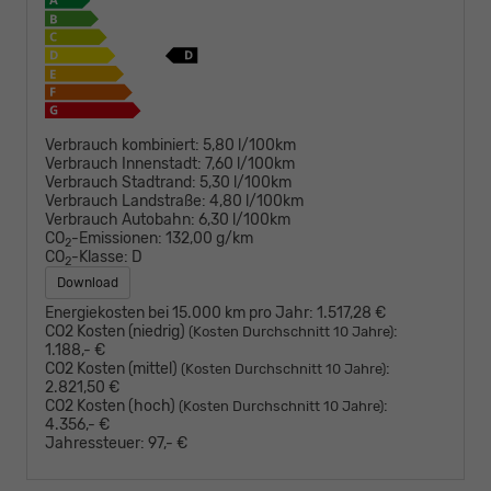
Verbrauch kombiniert:
5,80 l/100km
Verbrauch Innenstadt:
7,60 l/100km
Verbrauch Stadtrand:
5,30 l/100km
Verbrauch Landstraße:
4,80 l/100km
Verbrauch Autobahn:
6,30 l/100km
CO
-Emissionen:
132,00 g/km
2
CO
-Klasse:
D
2
Download
Energiekosten bei 15.000 km pro Jahr:
1.517,28 €
CO2 Kosten (niedrig)
:
(Kosten Durchschnitt 10 Jahre)
1.188,- €
CO2 Kosten (mittel)
:
(Kosten Durchschnitt 10 Jahre)
2.821,50 €
CO2 Kosten (hoch)
:
(Kosten Durchschnitt 10 Jahre)
4.356,- €
Jahressteuer:
97,- €