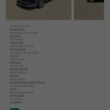
AUSSENFARBE
Aurora Grey
INNENAUSSTATTUNG
Schwarz
GETRIEBE
Automatik
ANTRIEBSACHSE
Frontantrieb
SCHADSTOFFKLASSE
Euro 6
HUBRAUM
998 ccm
LEISTUNG
66 kW (90 PS)
KRAFTSTOFF
Benzin
KATEGORIE
SUV/Geländewagen/Pickup
KILOMETERSTAND
2 km
ERSTZULASSUNG
04.06.2026
ZUSTAND
unfallfrei