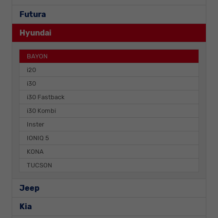
Futura
Hyundai
BAYON
i20
i30
i30 Fastback
i30 Kombi
Inster
IONIQ 5
KONA
TUCSON
Jeep
Kia