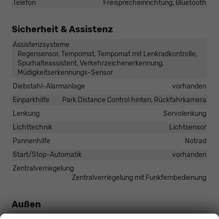
Telefon
Freisprecheinrichtung, Bluetooth
Sicherheit & Assistenz
Assistenzsysteme
Regensensor, Tempomat, Tempomat mit Lenkradkontrolle,
Spurhalteassistent, Verkehrzeichenerkennung,
Müdigkeitserkennungs-Sensor
Diebstahl-Alarmanlage
vorhanden
Einparkhilfe
Park Distance Control hinten, Rückfahrkamera
Lenkung
Servolenkung
Lichttechnik
Lichtsensor
Pannenhilfe
Notrad
Start/Stop-Automatik
vorhanden
Zentralverriegelung
Zentralverriegelung mit Funkfernbedienung
Außen