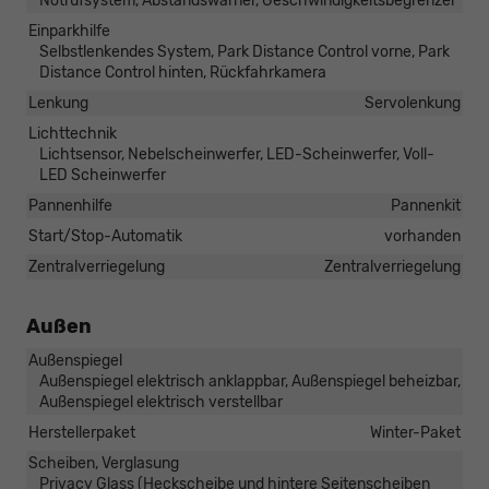
Notrufsystem, Abstandswarner, Geschwindigkeitsbegrenzer
Einparkhilfe
Selbstlenkendes System, Park Distance Control vorne, Park
Distance Control hinten, Rückfahrkamera
Lenkung
Servolenkung
Lichttechnik
Lichtsensor, Nebelscheinwerfer, LED-Scheinwerfer, Voll-
LED Scheinwerfer
Pannenhilfe
Pannenkit
Start/Stop-Automatik
vorhanden
Zentralverriegelung
Zentralverriegelung
Außen
Außenspiegel
Außenspiegel elektrisch anklappbar, Außenspiegel beheizbar,
Außenspiegel elektrisch verstellbar
Herstellerpaket
Winter-Paket
Scheiben, Verglasung
Privacy Glass (Heckscheibe und hintere Seitenscheiben