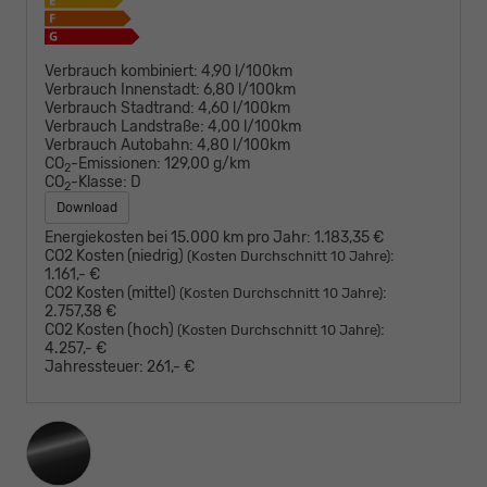
Verbrauch kombiniert:
4,90 l/100km
Verbrauch Innenstadt:
6,80 l/100km
Verbrauch Stadtrand:
4,60 l/100km
Verbrauch Landstraße:
4,00 l/100km
Verbrauch Autobahn:
4,80 l/100km
CO
-Emissionen:
129,00 g/km
2
CO
-Klasse:
D
2
Download
Energiekosten bei 15.000 km pro Jahr:
1.183,35 €
CO2 Kosten (niedrig)
:
(Kosten Durchschnitt 10 Jahre)
1.161,- €
CO2 Kosten (mittel)
:
(Kosten Durchschnitt 10 Jahre)
2.757,38 €
CO2 Kosten (hoch)
:
(Kosten Durchschnitt 10 Jahre)
4.257,- €
Jahressteuer:
261,- €