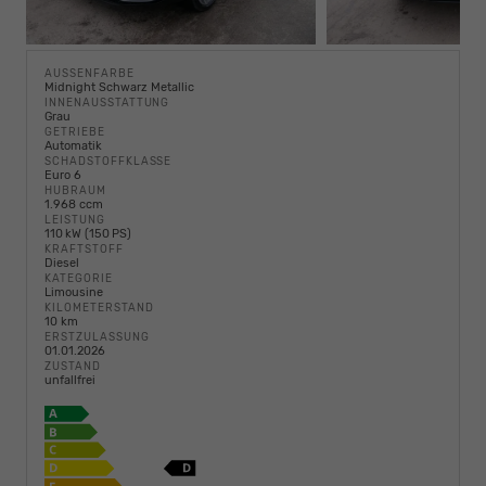
AUSSENFARBE
Midnight Schwarz Metallic
INNENAUSSTATTUNG
Grau
GETRIEBE
Automatik
SCHADSTOFFKLASSE
Euro 6
HUBRAUM
1.968 ccm
LEISTUNG
110 kW (150 PS)
KRAFTSTOFF
Diesel
KATEGORIE
Limousine
KILOMETERSTAND
10 km
ERSTZULASSUNG
01.01.2026
ZUSTAND
unfallfrei