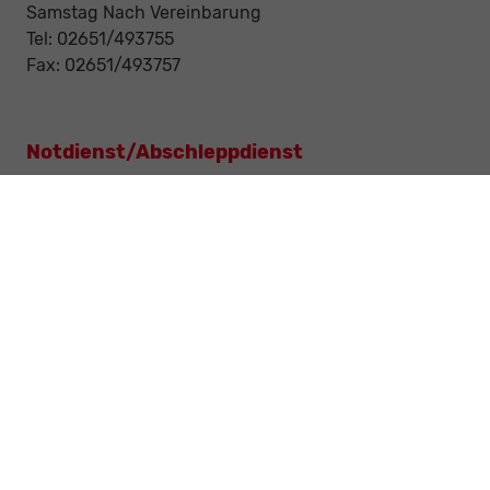
Samstag Nach Vereinbarung
Tel: 02651/493755
Fax: 02651/493757
Notdienst/Abschleppdienst
24-Std. Notdienst
Tag und Nacht
Tel: 0177 / 6777545