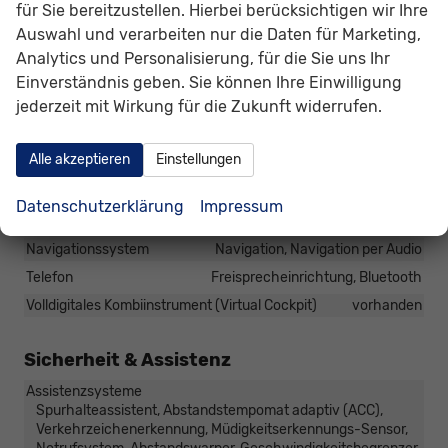
für Sie bereitzustellen. Hierbei berücksichtigen wir Ihre
Sitzheizung, Isofix Beifahrersitz
Auswahl und verarbeiten nur die Daten für Marketing,
Sitze: Lordosenstütze
Fahrer
Analytics und Personalisierung, für die Sie uns Ihr
Sitze: Verstellbarkeit
Höhenverstellbarer Fahrersitz
Einverständnis geben. Sie können Ihre Einwilligung
jederzeit mit Wirkung für die Zukunft widerrufen.
Infotainment & Kommunikation
Audioanlage
Alle akzeptieren
Einstellungen
Schnittstelle USB, Digitalradio DAB, Android Auto, Apple
CarPlay, Touchscreen
Datenschutzerklärung
Impressum
Bordcomputer
vorhanden
Navigationssystem
Navigation, Navigation per Audio
Telefon
Freisprecheinrichtung, Bluetooth
Volldigitales Kombiinstrument (Virtual Cockpit)
vorhanden
Sicherheit & Assistenz
Assistenzsysteme
Spurhalteassistent, Abstandstempomat adaptiv (ACC),
Verkehrzeichenerkennung, Müdigkeitserkennungs-Sensor,