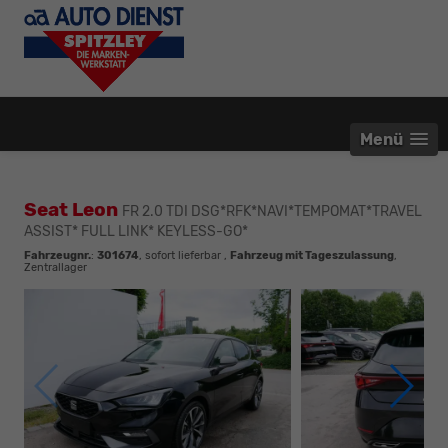
Menü
Seat Leon
FR 2.0 TDI DSG*RFK*NAVI*TEMPOMAT*TRAVEL
ASSIST* FULL LINK* KEYLESS-GO*
Fahrzeugnr.
:
301674
,
sofort lieferbar
,
Fahrzeug mit Tageszulassung
,
Zentrallager