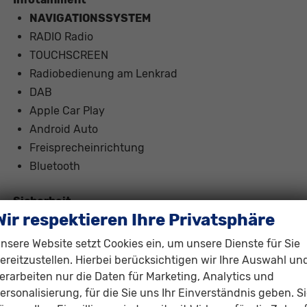
NAVIGATIONSSYSTEM
RADIO Radio
TOUCHSCREEN
Radiobedienung am Lenkrad
DAB
Apple Car Play
Android Auto
Freisprecheinrichtung
Bluetooth
Sicherheit
Wir respektieren Ihre Privatsphäre
6x Airbag
Notrufsystem
nsere Website setzt Cookies ein, um unsere Dienste für Sie
ASR (Antriebsschlupfregelung)
ereitzustellen. Hierbei berücksichtigen wir Ihre Auswahl un
el. Wegfahrsperre
erarbeiten nur die Daten für Marketing, Analytics und
ersonalisierung, für die Sie uns Ihr Einverständnis geben. S
Reifendruckkontrolle