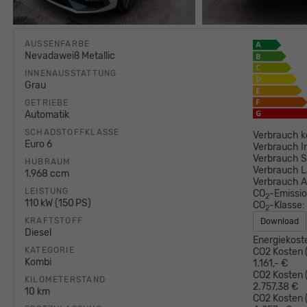
AUSSENFARBE
Nevadaweiß Metallic
INNENAUSSTATTUNG
Grau
GETRIEBE
Automatik
SCHADSTOFFKLASSE
Verbrauch k
Euro 6
Verbrauch I
Verbrauch S
HUBRAUM
Verbrauch L
1.968 ccm
Verbrauch 
LEISTUNG
CO
-Emissi
2
110 kW (150 PS)
CO
-Klasse:
2
KRAFTSTOFF
Download
Diesel
Energiekost
KATEGORIE
CO2 Kosten (
Kombi
1.161,- €
CO2 Kosten (
KILOMETERSTAND
2.757,38 €
10 km
CO2 Kosten