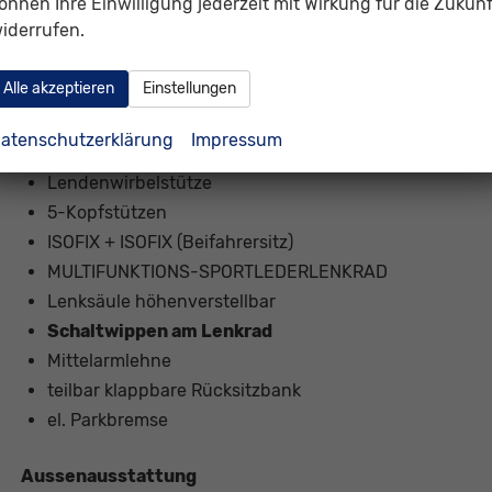
önnen Ihre Einwilligung jederzeit mit Wirkung für die Zukunf
iderrufen.
Innenausstattung
5-Sitzer
Alle akzeptieren
Einstellungen
Polsterstoff Grau
Sportsitze vorne
atenschutzerklärung
Impressum
Vordersitze höhenverstellbar
Lendenwirbelstütze
5-Kopfstützen
ISOFIX + ISOFIX (Beifahrersitz)
MULTIFUNKTIONS-SPORTLEDERLENKRAD
Lenksäule höhenverstellbar
Schaltwippen am Lenkrad
Mittelarmlehne
teilbar klappbare Rücksitzbank
el. Parkbremse
Aussenausstattung