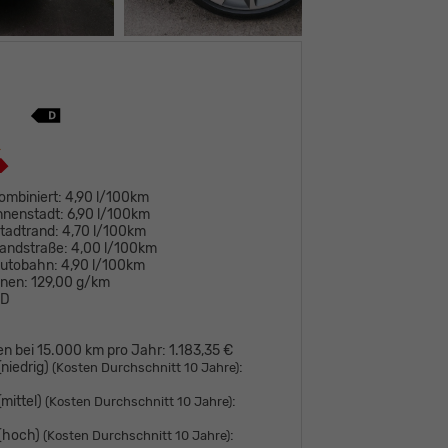
ombiniert:
4,90 l/100km
nnenstadt:
6,90 l/100km
tadtrand:
4,70 l/100km
andstraße:
4,00 l/100km
Autobahn:
4,90 l/100km
onen:
129,00 g/km
D
en bei 15.000 km pro Jahr:
1.183,35 €
niedrig)
:
(Kosten Durchschnitt 10 Jahre)
mittel)
:
(Kosten Durchschnitt 10 Jahre)
 (hoch)
:
(Kosten Durchschnitt 10 Jahre)