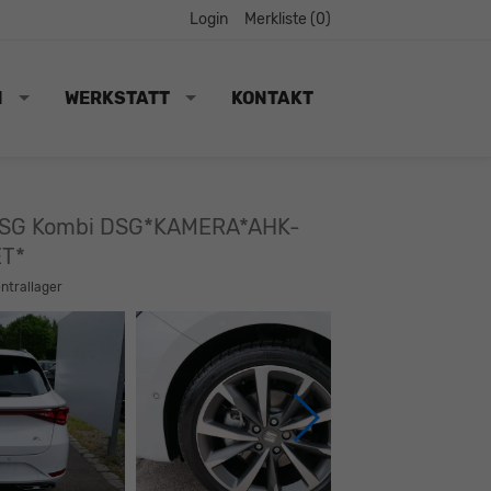
Login
Merkliste (
0
)
N
WERKSTATT
KONTAKT
 DSG Kombi DSG*KAMERA*AHK-
T*
entrallager