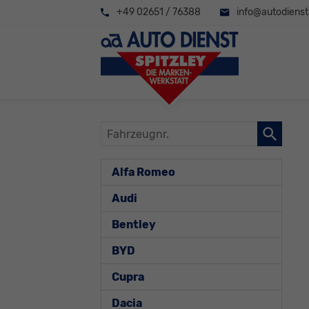
+49 02651 / 76388
info@autodienst-
Fahrzeugnr.
Alfa Romeo
Audi
Bentley
BYD
Cupra
Dacia