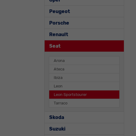
Peugeot
Porsche
Renault
Seat
Arona
Ateca
Ibiza
Leon
Leon Sportstourer
Tarraco
Skoda
Suzuki