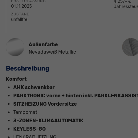
ERSTZULASSUNG
4.257,- €
01.11.2025
Jahressteue
ZUSTAND
unfallfrei
Innen
Außenfarbe
Nevadaweiß Metallic
Beschreibung
Komfort
AHK schwenkbar
PARKTRONIC vorne + hinten inkl. PARKLENKASS
SITZHEIZUNG Vordersitze
Tempomat
3-ZONEN-KLIMAAUTOMATIK
KEYLESS-GO
LENKRADHEIZUNG