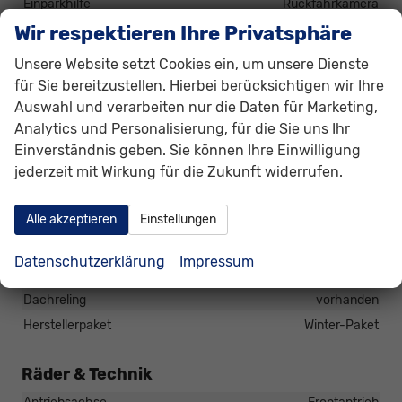
Einparkhilfe
Rückfahrkamera
Wir respektieren Ihre Privatsphäre
Lenkung
Servolenkung
Lichttechnik
Unsere Website setzt Cookies ein, um unsere Dienste
Lichtsensor, Nebelscheinwerfer, LED-Scheinwerfer,
für Sie bereitzustellen. Hierbei berücksichtigen wir Ihre
Fernlichtassistent, Voll-LED Scheinwerfer
Auswahl und verarbeiten nur die Daten für Marketing,
Pannenhilfe
Reserverad
Analytics und Personalisierung, für die Sie uns Ihr
Zentralverriegelung
Einverständnis geben. Sie können Ihre Einwilligung
Zentralverriegelung, Zentralverriegelung mit
jederzeit mit Wirkung für die Zukunft widerrufen.
Funkfernbedienung
Alle akzeptieren
Einstellungen
Außen
Anhängerkupplung
Schwenkbar
Datenschutzerklärung
Impressum
Außenspiegel
Außenspiegel elektrisch anklappbar
Dachreling
vorhanden
Herstellerpaket
Winter-Paket
Räder & Technik