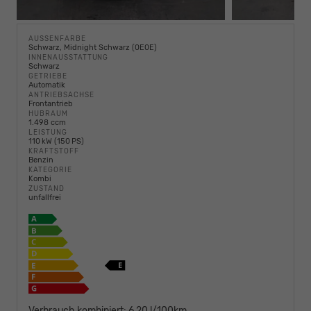
AUSSENFARBE
Schwarz, Midnight Schwarz (0E0E)
INNENAUSSTATTUNG
Schwarz
GETRIEBE
Automatik
ANTRIEBSACHSE
Frontantrieb
HUBRAUM
1.498 ccm
LEISTUNG
110 kW (150 PS)
KRAFTSTOFF
Benzin
KATEGORIE
Kombi
ZUSTAND
unfallfrei
Verbrauch kombiniert:
6,20 l/100km