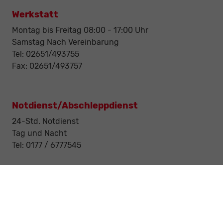
Werkstatt
Montag bis Freitag 08:00 - 17:00 Uhr
Samstag Nach Vereinbarung
Tel: 02651/493755
Fax: 02651/493757
Notdienst/Abschleppdienst
24-Std. Notdienst
Tag und Nacht
Tel: 0177 / 6777545