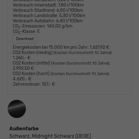
Verbrauch Innenstadt:
7,80 l/100km
Verbrauch Stadtrand:
6,00 l/100km
Verbrauch Landstraße:
5,30 l/100km
Verbrauch Autobahn:
6,40 l/100km
CO
-Emissionen:
140,00 g/km
2
CO
-Klasse:
E
2
Download
Energiekosten bei 15.000 km pro Jahr:
1.621,92 €
CO2 Kosten (niedrig)
:
(Kosten Durchschnitt 10 Jahre)
1.260,- €
CO2 Kosten (mittel)
:
(Kosten Durchschnitt 10 Jahre)
2.992,50 €
CO2 Kosten (hoch)
:
(Kosten Durchschnitt 10 Jahre)
4.620,- €
Jahressteuer:
127,- €
Außenfarbe
Schwarz, Midnight Schwarz (0E0E)