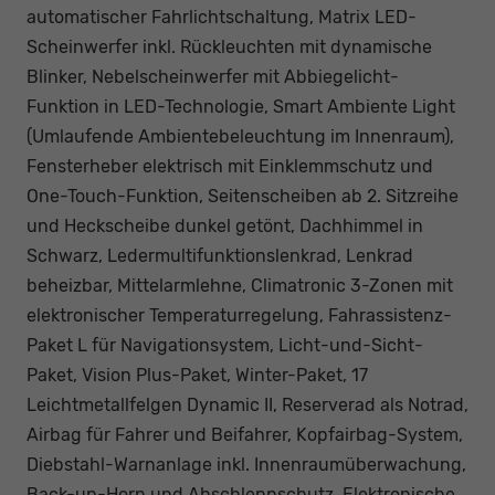
automatischer Fahrlichtschaltung, Matrix LED-
Scheinwerfer inkl. Rückleuchten mit dynamische
Blinker, Nebelscheinwerfer mit Abbiegelicht-
Funktion in LED-Technologie, Smart Ambiente Light
(Umlaufende Ambientebeleuchtung im Innenraum),
Fensterheber elektrisch mit Einklemmschutz und
One-Touch-Funktion, Seitenscheiben ab 2. Sitzreihe
und Heckscheibe dunkel getönt, Dachhimmel in
Schwarz, Ledermultifunktionslenkrad, Lenkrad
beheizbar, Mittelarmlehne, Climatronic 3-Zonen mit
elektronischer Temperaturregelung, Fahrassistenz-
Paket L für Navigationsystem, Licht-und-Sicht-
Paket, Vision Plus-Paket, Winter-Paket, 17
Leichtmetallfelgen Dynamic II, Reserverad als Notrad,
Airbag für Fahrer und Beifahrer, Kopfairbag-System,
Diebstahl-Warnanlage inkl. Innenraumüberwachung,
Back-up-Horn und Abschleppschutz, Elektronische