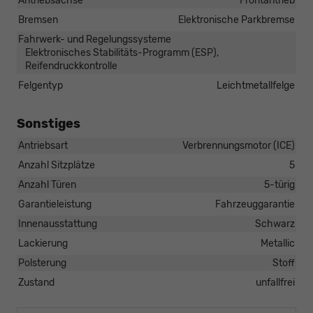
Antriebsachse
Frontantrieb
Bremsen
Elektronische Parkbremse
Fahrwerk- und Regelungssysteme
Elektronisches Stabilitäts-Programm (ESP),
Reifendruckkontrolle
Felgentyp
Leichtmetallfelge
Sonstiges
Antriebsart
Verbrennungsmotor (ICE)
Anzahl Sitzplätze
5
Anzahl Türen
5-türig
Garantieleistung
Fahrzeuggarantie
Innenausstattung
Schwarz
Lackierung
Metallic
Polsterung
Stoff
Zustand
unfallfrei