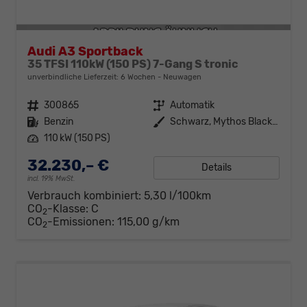
Audi A3 Sportback
35 TFSI 110kW (150 PS) 7-Gang S tronic
unverbindliche Lieferzeit:
6 Wochen
Neuwagen
Fahrzeugnr.
300865
Getriebe
Automatik
Kraftstoff
Benzin
Außenfarbe
Schwarz, Mythos Black (0E0E)
Leistung
110 kW (150 PS)
32.230,– €
Details
incl. 19% MwSt.
Verbrauch kombiniert:
5,30 l/100km
CO
-Klasse:
C
2
CO
-Emissionen:
115,00 g/km
2