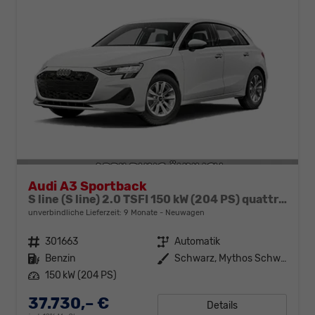
Audi A3 Sportback
S line (S line) 2.0 TSFI 150 kW (204 PS) quattro 7-Gang tronic
unverbindliche Lieferzeit:
9 Monate
Neuwagen
Fahrzeugnr.
301663
Getriebe
Automatik
Kraftstoff
Benzin
Außenfarbe
Schwarz, Mythos Schwarz
Leistung
150 kW (204 PS)
37.730,– €
Details