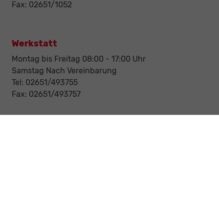
Fax: 02651/1052
Werkstatt
Montag bis Freitag 08:00 - 17:00 Uhr
Samstag Nach Vereinbarung
Tel: 02651/493755
Fax: 02651/493757
Notdienst/Abschleppdienst
24-Std. Notdienst
Tag und Nacht
Tel: 0177 / 6777545