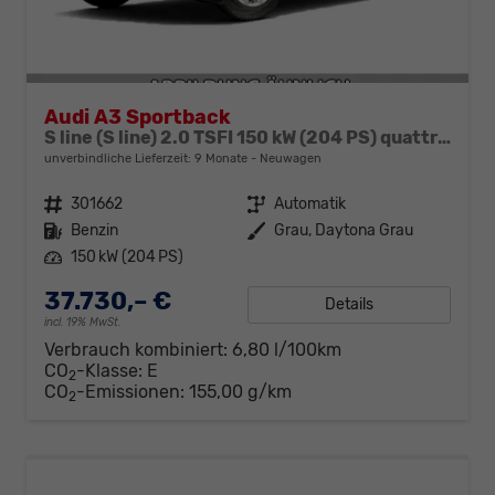
Audi A3 Sportback
S line (S line) 2.0 TSFI 150 kW (204 PS) quattro 7-Gang tronic
unverbindliche Lieferzeit:
9 Monate
Neuwagen
Fahrzeugnr.
301662
Getriebe
Automatik
Kraftstoff
Benzin
Außenfarbe
Grau, Daytona Grau
Leistung
150 kW (204 PS)
37.730,– €
Details
incl. 19% MwSt.
Verbrauch kombiniert:
6,80 l/100km
CO
-Klasse:
E
2
CO
-Emissionen:
155,00 g/km
2