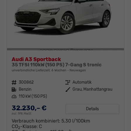
Audi A3 Sportback
35 TFSI 110kW (150 PS) 7-Gang S tronic
unverbindliche Lieferzeit:
6 Wochen
Neuwagen
Fahrzeugnr.
300862
Getriebe
Automatik
Kraftstoff
Benzin
Außenfarbe
Grau, Manhattangrau
Leistung
110 kW (150 PS)
32.230,– €
Details
incl. 19% MwSt.
Verbrauch kombiniert:
5,30 l/100km
CO
-Klasse:
C
2