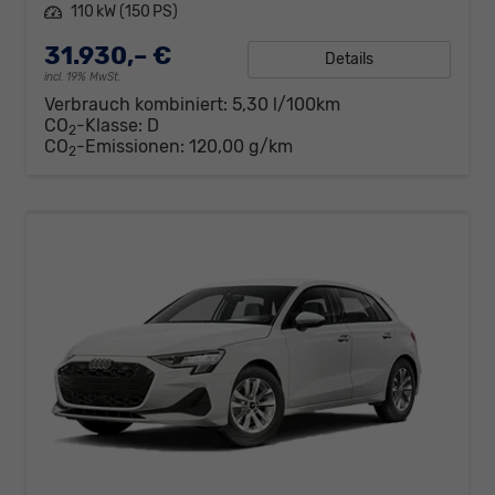
Leistung
110 kW (150 PS)
31.930,– €
Details
incl. 19% MwSt.
Verbrauch kombiniert:
5,30 l/100km
CO
-Klasse:
D
2
CO
-Emissionen:
120,00 g/km
2