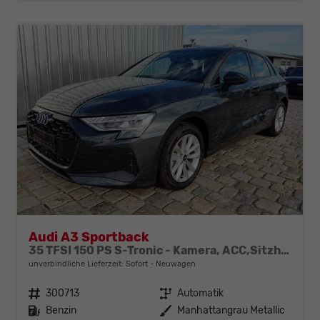
Audi A3 Sportback
35 TFSI 150 PS S-Tronic - Kamera, ACC,Sitzheizung-4 Jahre Garantie-Sofort
unverbindliche Lieferzeit: Sofort
Neuwagen
Fahrzeugnr.
300713
Getriebe
Automatik
Kraftstoff
Benzin
Außenfarbe
Manhattangrau Metallic