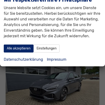
Kraftstoff
Benzin
Außenfarbe
Ecotronic Grey
Unsere Website setzt Cookies ein, um unsere Dienste
Leistung
110 kW (150 PS)
Kilometerstand
2 km
für Sie bereitzustellen. Hierbei berücksichtigen wir Ihre
25.06.2026
Auswahl und verarbeiten nur die Daten für Marketing,
27.130,– €
Details
Analytics und Personalisierung, für die Sie uns Ihr
incl. 19% MwSt.
Einverständnis geben. Sie können Ihre Einwilligung
Verbrauch kombiniert:
6,50 l/100km
jederzeit mit Wirkung für die Zukunft widerrufen.
CO
-Klasse:
E
2
CO
-Emissionen:
147,00 g/km
2
Alle akzeptieren
Einstellungen
Datenschutzerklärung
Impressum