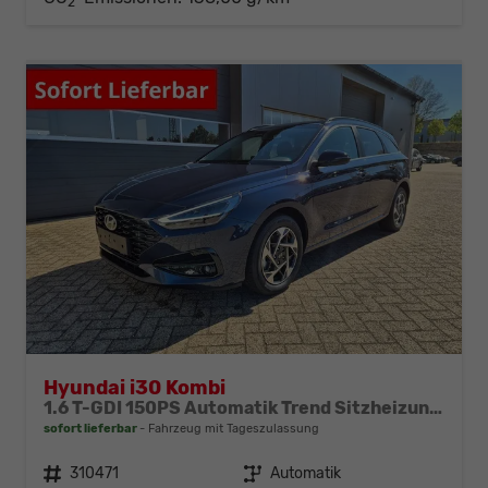
2
Hyundai i30 Kombi
1.6 T-GDI 150PS Automatik Trend Sitzheizung Lenkradheizung Klimaautomatik PDC v+h Rückf.Kamera Navi Apple CarPlay + Android Auto 16"LM
sofort lieferbar
Fahrzeug mit Tageszulassung
Fahrzeugnr.
310471
Getriebe
Automatik