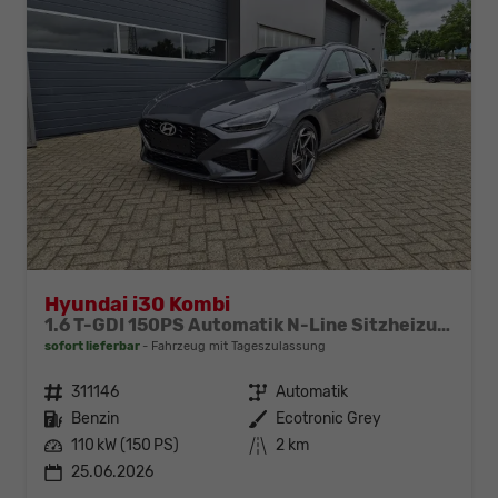
Hyundai i30 Kombi
1.6 T-GDI 150PS Automatik N-Line Sitzheizung Lenkradheizung Klimaautomatik Navi 10,3"-Touchscreen Bluelink Apple CarPlay + Android Auto PDC v+h Rückf.Kamera 18-LM
sofort lieferbar
Fahrzeug mit Tageszulassung
Fahrzeugnr.
311146
Getriebe
Automatik
Kraftstoff
Benzin
Außenfarbe
Ecotronic Grey
Leistung
110 kW (150 PS)
Kilometerstand
2 km
25.06.2026