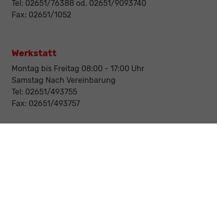
Tel: 02651/76388 od. 02651/9093740
Fax: 02651/1052
Werkstatt
Montag bis Freitag 08:00 - 17:00 Uhr
Samstag Nach Vereinbarung
Tel: 02651/493755
Fax: 02651/493757
Notdienst/Abschleppdienst
24-Std. Notdienst
Tag und Nacht
Tel: 0177 / 6777545