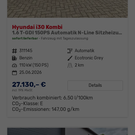
Hyundai i30 Kombi
1.6 T-GDI 150PS Automatik N-Line Sitzheizung Lenkradheizung Klimaautomatik Navi 10,3"-Touchscreen Bluelink Apple CarPlay + Android Auto PDC v+h Rückf.Kamera 18-LM
sofort lieferbar
Fahrzeug mit Tageszulassung
Fahrzeugnr.
311145
Getriebe
Automatik
Kraftstoff
Benzin
Außenfarbe
Ecotronic Grey
Leistung
110 kW (150 PS)
Kilometerstand
2 km
25.06.2026
27.130,– €
Details
incl. 19% MwSt.
Verbrauch kombiniert:
6,50 l/100km
CO
-Klasse:
E
2
CO
-Emissionen:
147,00 g/km
2