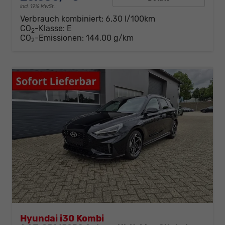
incl. 19% MwSt.
Verbrauch kombiniert:
6,30 l/100km
CO
-Klasse:
E
2
CO
-Emissionen:
144,00 g/km
2
Hyundai i30 Kombi