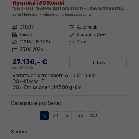
Hyundai i30 Kombi
1.6 T-GDI 150PS Automatik N-Line Sitzheizung Lenkradheizung Klimaautomatik Navi 10,3"-Touchscreen Bluelink Apple CarPlay + Android Auto PDC v+h Rückf.Kamera 18-LM
sofort lieferbar
Fahrzeug mit Tageszulassung
Fahrzeugnr.
311387
Getriebe
Automatik
Kraftstoff
Benzin
Außenfarbe
Ecotronic Grey
Leistung
110 kW (150 PS)
Kilometerstand
2 km
25.06.2026
27.130,– €
Details
incl. 19% MwSt.
Verbrauch kombiniert:
6,50 l/100km
CO
-Klasse:
E
2
CO
-Emissionen:
147,00 g/km
2
Datensätze pro Seite:
10
20
50
100
250
Seiten: