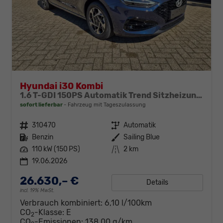
Hyundai i30 Kombi
1.6 T-GDI 150PS Automatik Trend Sitzheizung Lenkradheizung Klimaautomatik PDC v+h Rückf.Kamera Navi Apple CarPlay + Android Auto 16"LM
sofort lieferbar
Fahrzeug mit Tageszulassung
Fahrzeugnr.
310470
Getriebe
Automatik
Kraftstoff
Benzin
Außenfarbe
Sailing Blue
Leistung
110 kW (150 PS)
Kilometerstand
2 km
19.06.2026
26.630,– €
Details
incl. 19% MwSt.
Verbrauch kombiniert:
6,10 l/100km
CO
-Klasse:
E
2
CO
-Emissionen:
138,00 g/km