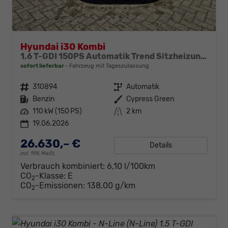
Hyundai i30 Kombi
1.6 T-GDI 150PS Automatik Trend Sitzheizung Lenkradheizung Klimaautomatik PDC v+h Rückf.Kamera Navi Apple CarPlay + Android Auto 16"LM
sofort lieferbar
Fahrzeug mit Tageszulassung
Fahrzeugnr.
310894
Getriebe
Automatik
Kraftstoff
Benzin
Außenfarbe
Cypress Green
Leistung
110 kW (150 PS)
Kilometerstand
2 km
19.06.2026
26.630,– €
Details
incl. 19% MwSt.
Verbrauch kombiniert:
6,10 l/100km
CO
-Klasse:
E
2
CO
-Emissionen:
138,00 g/km
2