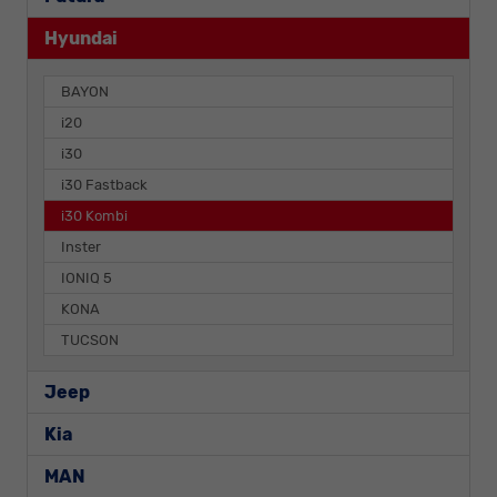
Hyundai
BAYON
i20
i30
i30 Fastback
i30 Kombi
Inster
IONIQ 5
KONA
TUCSON
Jeep
Kia
MAN