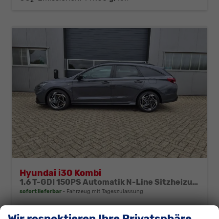
Hyundai i30 Kombi
1.6 T-GDI 150PS Automatik N-Line Sitzheizung Lenkradheizung Klimaautomatik Navi 10,3"-Touchscreen Bluelink Apple CarPlay + Android Auto PDC v+h Rückf.Kamera 18-LM
sofort lieferbar
Fahrzeug mit Tageszulassung
Fahrzeugnr.
311142
Getriebe
Automatik
Wir respektieren Ihre Privatsphäre