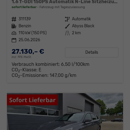
1.6 T-GDI 150PS Automatik N-Line Sitzheizung Lenkradheizung Klimaautomatik Navi 10,3"-Touchscreen Bluelink Apple CarPlay + Android Auto PDC v+h Rückf.Kamera 18-LM
sofort lieferbar
Fahrzeug mit Tageszulassung
Fahrzeugnr.
311139
Getriebe
Automatik
Kraftstoff
Benzin
Außenfarbe
Abyss Black
Leistung
110 kW (150 PS)
Kilometerstand
2 km
25.06.2026
27.130,– €
Details
incl. 19% MwSt.
Verbrauch kombiniert:
6,50 l/100km
CO
-Klasse:
E
2
CO
-Emissionen:
147,00 g/km
2