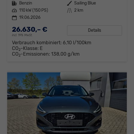
Kraftstoff
Benzin
Außenfarbe
Sailing Blue
Leistung
110 kW (150 PS)
Kilometerstand
2 km
19.06.2026
26.630,– €
Details
incl. 19% MwSt.
Verbrauch kombiniert:
6,10 l/100km
CO
-Klasse:
E
2
CO
-Emissionen:
138,00 g/km
2