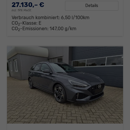
27.130,– €
Details
incl. 19% MwSt.
Verbrauch kombiniert:
6,50 l/100km
CO
-Klasse:
E
2
CO
-Emissionen:
147,00 g/km
2