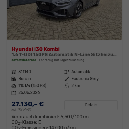
Hyundai i30 Kombi
1.6 T-GDI 150PS Automatik N-Line Sitzheizung Lenkradheizung Klimaautomatik Navi 10,3"-Touchscreen Bluelink Apple CarPlay + Android Auto PDC v+h Rückf.Kamera 18-LM
sofort lieferbar
Fahrzeug mit Tageszulassung
Fahrzeugnr.
311140
Getriebe
Automatik
Kraftstoff
Benzin
Außenfarbe
Ecotronic Grey
Leistung
110 kW (150 PS)
Kilometerstand
2 km
25.06.2026
27.130,– €
Details
incl. 19% MwSt.
Verbrauch kombiniert:
6,50 l/100km
CO
-Klasse:
E
2
CO
-Emissionen:
147,00 g/km
2