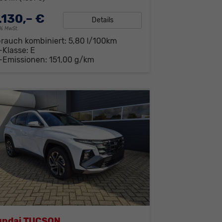
.130,– €
Details
19% MwSt.
brauch kombiniert:
5,80 l/100km
-Klasse:
E
-Emissionen:
151,00 g/km
undai TUCSON