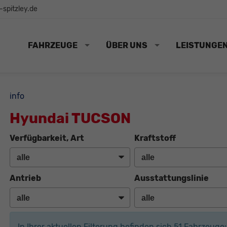
spitzley.de
FAHRZEUGE
ÜBER UNS
LEISTUNGE
info
Hyundai TUCSON
Verfügbarkeit, Art
Kraftstoff
Antrieb
Ausstattungslinie
In Ihrer aktuellen Filterung befinden sich
51
Fahrzeuge: