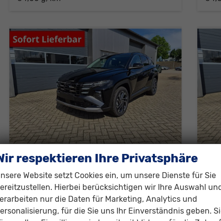
Wir respektieren Ihre Privatsphäre
Hyundai TUCSON
Hy
Trend 1.6 T-GDI 288PS Automatik PHEV Krell-Sound Teill-Leder elektr. Heckklappe ACC Klimaautomatik Sitzheizung Lenkrandheizung Navi PDC v+h Rückf.Kamera Apple CarPlay + Android Auto 2xKeyless 19-LM vollelektr. Reichweite 68KM
nsere Website setzt Cookies ein, um unsere Dienste für Sie
sofort lieferbar
Fahrzeug mit Tageszulassung
sofor
ereitzustellen. Hierbei berücksichtigen wir Ihre Auswahl un
Fahrzeugnr.
309745
Getriebe
Automatik
Fahrzeugnr.
erarbeiten nur die Daten für Marketing, Analytics und
Kraftstoff
Hybrid Benzin
Außenfarbe
Abyss Black
Kraftstoff
H
ersonalisierung, für die Sie uns Ihr Einverständnis geben. S