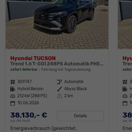
Hyundai TUCSON
Hy
Trend 1.6 T-GDI 288PS Automatik PHEV Krell-Sound Teill-Leder elektr. Heckklappe ACC Klimaautomatik Sitzheizung Lenkrandheizung Navi PDC v+h Rückf.Kamera Apple CarPlay + Android Auto 2xKeyless 19-LM vollelektr. Reichweite 68KM
sofort lieferbar
Fahrzeug mit Tageszulassung
sofor
Fahrzeugnr.
309747
Getriebe
Automatik
Fahrzeugnr.
Kraftstoff
Hybrid Benzin
Außenfarbe
Abyss Black
Kraftstoff
H
Leistung
212 kW (288 PS)
Kilometerstand
2 km
Leistung
2
10.06.2026
1
38.130,– €
38
Details
incl. 19% MwSt.
incl. 
Energieverbrauch (gewichtet,
Ene