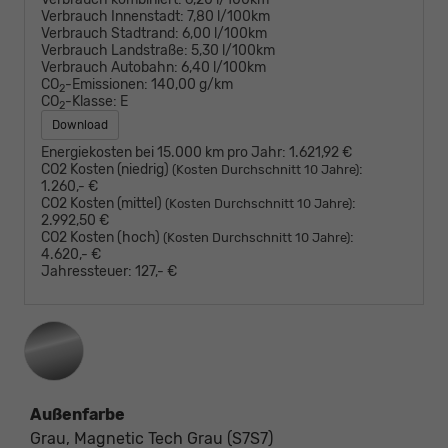
Verbrauch Innenstadt:
7,80 l/100km
Verbrauch Stadtrand:
6,00 l/100km
Verbrauch Landstraße:
5,30 l/100km
Verbrauch Autobahn:
6,40 l/100km
CO
-Emissionen:
140,00 g/km
2
CO
-Klasse:
E
2
Download
Energiekosten bei 15.000 km pro Jahr:
1.621,92 €
CO2 Kosten (niedrig)
:
(Kosten Durchschnitt 10 Jahre)
1.260,- €
CO2 Kosten (mittel)
:
(Kosten Durchschnitt 10 Jahre)
2.992,50 €
CO2 Kosten (hoch)
:
(Kosten Durchschnitt 10 Jahre)
4.620,- €
Jahressteuer:
127,- €
Außenfarbe
Grau, Magnetic Tech Grau (S7S7)