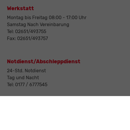
Werkstatt
Montag bis Freitag 08:00 - 17:00 Uhr
Samstag Nach Vereinbarung
Tel: 02651/493755
Fax: 02651/493757
Notdienst/Abschleppdienst
24-Std. Notdienst
Tag und Nacht
Tel: 0177 / 6777545