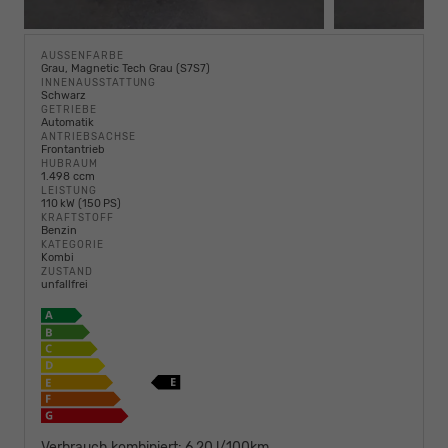
AUSSENFARBE
Grau, Magnetic Tech Grau (S7S7)
INNENAUSSTATTUNG
Schwarz
GETRIEBE
Automatik
ANTRIEBSACHSE
Frontantrieb
HUBRAUM
1.498 ccm
LEISTUNG
110 kW (150 PS)
KRAFTSTOFF
Benzin
KATEGORIE
Kombi
ZUSTAND
unfallfrei
Verbrauch kombiniert:
6,20 l/100km