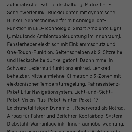
automatischer Fahrlichtschaltung, Matrix LED-
Scheinwerfer inkl. Rückleuchten mit dynamische
Blinker, Nebelscheinwerfer mit Abbiegelicht-
Funktion in LED-Technologie, Smart Ambiente Light
(Umlaufende Ambientebeleuchtung im Innenraum),
Fensterheber elektrisch mit Einklemmschutz und
One-Touch-Funktion, Seitenscheiben ab 2. Sitzreihe
und Heckscheibe dunkel getönt, Dachhimmel in
Schwarz, Ledermultifunktionslenkrad, Lenkrad
beheizbar, Mittelarmlehne, Climatronic 3-Zonen mit
elektronischer Temperaturregelung, Fahrassistenz-
Paket L für Navigationsystem, Licht-und-Sicht-
Paket, Vision Plus-Paket, Winter-Paket, 17
Leichtmetallfelgen Dynamic II, Reserverad als Notrad,
Airbag für Fahrer und Beifahrer, Kopfairbag-System,
Diebstahl-Warnanlage inkl. Innenraumüberwachung,
Back-up-Horn und Abschleppschutz, Elektronische