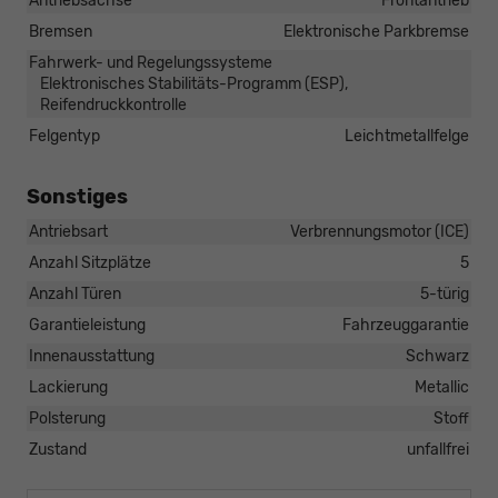
Antriebsachse
Frontantrieb
Bremsen
Elektronische Parkbremse
Fahrwerk- und Regelungssysteme
Elektronisches Stabilitäts-Programm (ESP),
Reifendruckkontrolle
Felgentyp
Leichtmetallfelge
Sonstiges
Antriebsart
Verbrennungsmotor (ICE)
Anzahl Sitzplätze
5
Anzahl Türen
5-türig
Garantieleistung
Fahrzeuggarantie
Innenausstattung
Schwarz
Lackierung
Metallic
Polsterung
Stoff
Zustand
unfallfrei