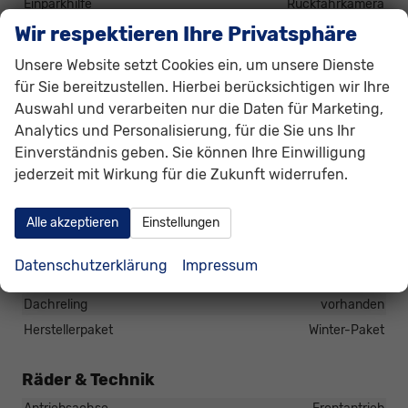
Einparkhilfe
Rückfahrkamera
Wir respektieren Ihre Privatsphäre
Lenkung
Servolenkung
Lichttechnik
Unsere Website setzt Cookies ein, um unsere Dienste
Lichtsensor, Nebelscheinwerfer, LED-Scheinwerfer,
für Sie bereitzustellen. Hierbei berücksichtigen wir Ihre
Fernlichtassistent, Voll-LED Scheinwerfer
Auswahl und verarbeiten nur die Daten für Marketing,
Pannenhilfe
Reserverad
Analytics und Personalisierung, für die Sie uns Ihr
Zentralverriegelung
Einverständnis geben. Sie können Ihre Einwilligung
Zentralverriegelung, Zentralverriegelung mit
jederzeit mit Wirkung für die Zukunft widerrufen.
Funkfernbedienung
Alle akzeptieren
Einstellungen
Außen
Anhängerkupplung
Schwenkbar
Datenschutzerklärung
Impressum
Außenspiegel
Außenspiegel elektrisch anklappbar
Dachreling
vorhanden
Herstellerpaket
Winter-Paket
Räder & Technik