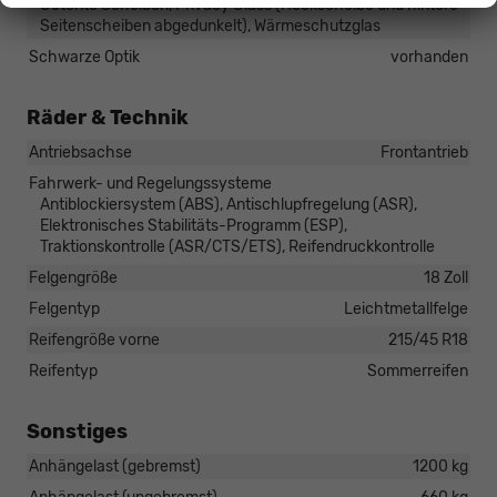
Getönte Scheiben, Privacy Glass (Heckscheibe und hintere
Seitenscheiben abgedunkelt), Wärmeschutzglas
Schwarze Optik
vorhanden
Räder & Technik
Antriebsachse
Frontantrieb
Fahrwerk- und Regelungssysteme
Antiblockiersystem (ABS), Antischlupfregelung (ASR),
Elektronisches Stabilitäts-Programm (ESP),
Traktionskontrolle (ASR/CTS/ETS), Reifendruckkontrolle
Felgengröße
18 Zoll
Felgentyp
Leichtmetallfelge
Reifengröße vorne
215/45 R18
Reifentyp
Sommerreifen
Sonstiges
Anhängelast (gebremst)
1200 kg