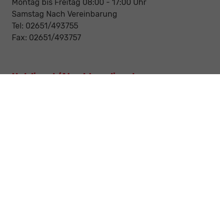
Montag bis Freitag 08:00 - 17:00 Uhr
Samstag Nach Vereinbarung
Tel: 02651/493755
Fax: 02651/493757
Notdienst/Abschleppdienst
24-Std. Notdienst
Tag und Nacht
Tel: 0177 / 6777545