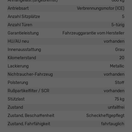
Anhängelast (ungebremst)
660 kg
Antriebsart
Verbrennungsmotor (ICE)
Anzahl Sitzplätze
5
Anzahl Türen
5-türig
Garantieleistung
Fahrzeuggarantie vom Hersteller
HU/AU neu
vorhanden
Innenausstattung
Grau
Kilometerstand
20
Lackierung
Metallic
Nichtraucher-Fahrzeug
vorhanden
Polsterung
Stoff
Rußpartikelfilter / SCR
vorhanden
Stützlast
75 kg
Zustand
unfallfrei
Zustand, Beschaffenheit
Scheckheftgepflegt
Zustand, Fahrfähigkeit
fahrtauglich