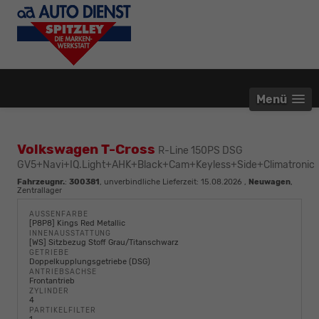
Menü
Volkswagen T-Cross
R-Line 150PS DSG
GV5+Navi+IQ.Light+AHK+Black+Cam+Keyless+Side+Climatronic
Fahrzeugnr.
:
300381
, unverbindliche Lieferzeit:
15.08.2026
,
Neuwagen
,
Zentrallager
AUSSENFARBE
[P8P8] Kings Red Metallic
INNENAUSSTATTUNG
[WS] Sitzbezug Stoff Grau/Titanschwarz
GETRIEBE
Doppelkupplungsgetriebe (DSG)
ANTRIEBSACHSE
Frontantrieb
ZYLINDER
4
PARTIKELFILTER