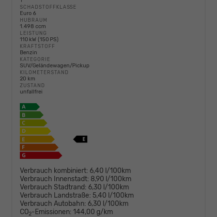
1
SCHADSTOFFKLASSE
Euro 6
HUBRAUM
1.498 ccm
LEISTUNG
110 kW (150 PS)
KRAFTSTOFF
Benzin
KATEGORIE
SUV/Geländewagen/Pickup
KILOMETERSTAND
20 km
ZUSTAND
unfallfrei
Verbrauch kombiniert:
6,40 l/100km
Verbrauch Innenstadt:
8,90 l/100km
Verbrauch Stadtrand:
6,30 l/100km
Verbrauch Landstraße:
5,40 l/100km
Verbrauch Autobahn:
6,30 l/100km
CO
-Emissionen:
144,00 g/km
2