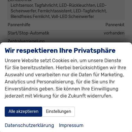
Lichtsensor, Tagfahrlicht, LED-Rückleuchten, LED-
Scheinwerfer, Fernlichtassistent, LED-Tagfahrlicht,
Blendfreies Fernlicht, Voll-LED Scheinwerfer
Pannenhilfe
Pannenkit
Start/Stop-Automatik
vorhanden
Zentralverriegelung
Zentralverriegelung, Zentralverriegelung mit
Wir respektieren Ihre Privatsphäre
Funkfernbedienung, Schlüssellose Zentralverriegelung
(Keyless Go)
Unsere Website setzt Cookies ein, um unsere Dienste
für Sie bereitzustellen. Hierbei berücksichtigen wir Ihre
Außen
Auswahl und verarbeiten nur die Daten für Marketing,
Analytics und Personalisierung, für die Sie uns Ihr
Anhängerkupplung
Abnehmbar
Einverständnis geben. Sie können Ihre Einwilligung
Außenspiegel
jederzeit mit Wirkung für die Zukunft widerrufen.
Außenspiegel elektrisch anklappbar, Außenspiegel beheizbar,
Außenspiegel elektrisch verstellbar
Dachreling
vorhanden
Alle akzeptieren
Einstellungen
Hintertür (Art)
Heckklappe
Datenschutzerklärung
Impressum
Scheiben, Verglasung