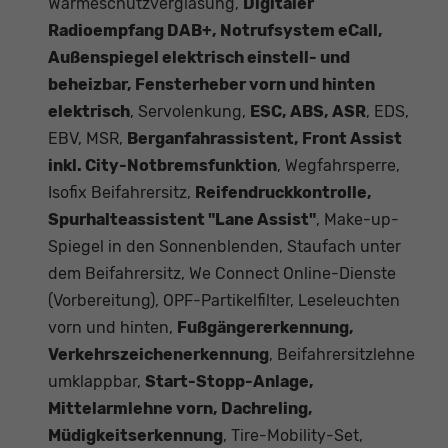
Wärmeschutzverglasung,
Digitaler
Radioempfang DAB+, Notrufsystem eCall,
Außenspiegel elektrisch einstell- und
beheizbar, Fensterheber vorn und hinten
elektrisch
, Servolenkung,
ESC, ABS, ASR
, EDS,
EBV, MSR,
Berganfahrassistent, Front Assist
inkl. City-Notbremsfunktion
, Wegfahrsperre,
Isofix Beifahrersitz,
Reifendruckkontrolle,
Spurhalteassistent "Lane Assist"
, Make-up-
Spiegel in den Sonnenblenden, Staufach unter
dem Beifahrersitz, We Connect Online-Dienste
(Vorbereitung), OPF-Partikelfilter, Leseleuchten
vorn und hinten,
Fußgängererkennung,
Verkehrszeichenerkennung
, Beifahrersitzlehne
umklappbar,
Start-Stopp-Anlage,
Mittelarmlehne vorn, Dachreling,
Müdigkeitserkennung
, Tire-Mobility-Set,