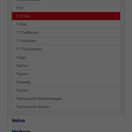
Polo
T-Cross
T-Roc
T7 California
T7 Multivan
T7 Transporter
Taigo
Tayron
Tiguan
Touareg
Touran
Transporter Kastenwagen
Transporter Kombi
Volvo
Weitere