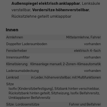
Außenspiegel elektrisch anklappbar
, Lenksäule
verstellbar,
Vordersitze höhenverstellbar
,
Rücksitzlehne geteilt umklappbar
Innen
Armlehnen
Mittelarmlehne, Fahrer
Doppelter Laderaumboden
vorhanden
Fensterheber
elektrisch 4-fach
Innenraumfilter
vorhanden
Klimatisierung
Klimaanlage manuell, 2-Zonen-Klimaautomatik
Laderaumabdeckung
vorhanden
Lenkrad
in Leder, höhenverstellbar, mit Multifunktionen
Sitze
Isofix (Kindersitzbefestigung), Sitzbank hinten verschiebbar,
Rücksitzbank hinten geteilt, Sitzheizung, Isofix Beifahrersitz,
Umklappbarer Beifahrersitz
Sitze: Lordosenstütze
Fahrer und Beifahrer