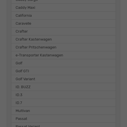
Caddy Maxi
California
Caravelle
Crafter
Crafter Kastenwagen
Crafter Pritschenwagen
e-Transporter Kastenwagen
Golf
Golf GTI
Golf Variant
ID. BUZZ
ID.3
ID.7
Multivan
Passat
Passat Variant