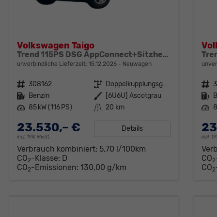
Volkswagen Taigo
Vol
Trend 115PS DSG AppConnect+Sitzheizung+PDC+Alu16+LED+DAB+FrontAssist
unverbindliche Lieferzeit:
15.12.2026
Neuwagen
unver
Fahrzeugnr.
308162
Getriebe
Doppelkupplungsgetriebe (DSG)
Fahrzeugnr.
Kraftstoff
Benzin
Außenfarbe
[6U6U] Ascotgrau
Kraftstoff
B
Leistung
85 kW (116 PS)
Kilometerstand
20 km
Leistung
8
23.530,– €
23
Details
incl. 19% MwSt.
incl. 
Verbrauch kombiniert:
5,70 l/100km
Ver
CO
-Klasse:
D
CO
2
2
CO
-Emissionen:
130,00 g/km
CO
2
2