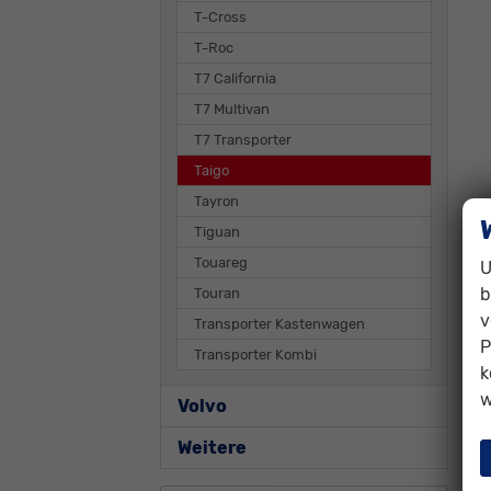
T-Cross
T-Roc
T7 California
T7 Multivan
T7 Transporter
Taigo
Tayron
Tiguan
Touareg
U
b
Touran
v
Transporter Kastenwagen
P
Transporter Kombi
k
w
Volvo
Weitere