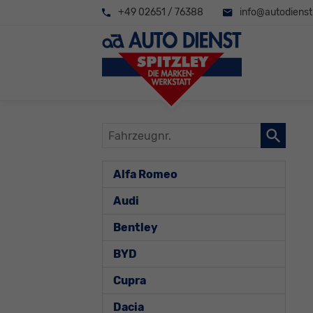
+49 02651 / 76388
info@autodienst-
Fahrzeugnr.
Alfa Romeo
Audi
Bentley
BYD
Cupra
Dacia