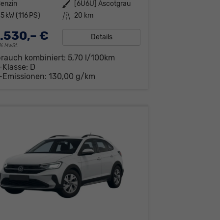
enzin
Außenfarbe
[6U6U] Ascotgrau
5 kW (116 PS)
Kilometerstand
20 km
.530,– €
Details
19% MwSt.
brauch kombiniert:
5,70 l/100km
-Klasse:
D
-Emissionen:
130,00 g/km