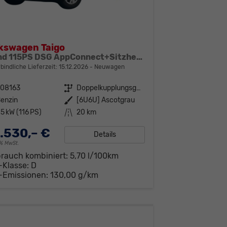
kswagen Taigo
Trend 115PS DSG AppConnect+Sitzheizung+PDC+Alu16+LED+DAB+FrontAssist
bindliche Lieferzeit:
15.12.2026
Neuwagen
308163
Getriebe
Doppelkupplungsgetriebe (DSG)
enzin
Außenfarbe
[6U6U] Ascotgrau
5 kW (116 PS)
Kilometerstand
20 km
.530,– €
Details
19% MwSt.
brauch kombiniert:
5,70 l/100km
-Klasse:
D
-Emissionen:
130,00 g/km