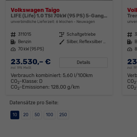
Volkswagen Taigo
Vol
LIFE (Life) 1.0 TSI 70kW (95 PS) 5-Gang Schaltgetriebe
unverbindliche Lieferzeit:
6 Wochen
Neuwagen
unver
Fahrzeugnr.
311015
Getriebe
Schaltgetriebe
Fahrzeugnr.
Kraftstoff
Benzin
Außenfarbe
Silber, Reflexsilber Metallic (8E)
Kraftstoff
B
Leistung
70 kW (95 PS)
Leistung
8
23.530,– €
23
Details
incl. 19% MwSt.
incl. 
Verbrauch kombiniert:
5,60 l/100km
Ver
CO
-Klasse:
D
CO
2
2
CO
-Emissionen:
128,00 g/km
CO
2
2
Datensätze pro Seite:
10
20
50
100
250