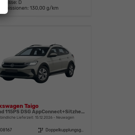
-Klasse:
D
-Emissionen:
130,00 g/km
kswagen Taigo
Trend 115PS DSG AppConnect+Sitzheizung+PDC+Alu16+LED+DAB+FrontAssist
bindliche Lieferzeit:
15.12.2026
Neuwagen
308167
Getriebe
Doppelkupplungsgetriebe (DSG)