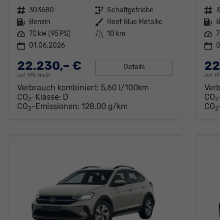
Fahrzeugnr.
303680
Getriebe
Schaltgetriebe
Fahrzeugnr.
Kraftstoff
Benzin
Außenfarbe
Reef Blue Metallic
Kraftstoff
B
Leistung
70 kW (95 PS)
Kilometerstand
10 km
Leistung
7
01.06.2026
0
22.230,– €
22
Details
incl. 19% MwSt.
incl. 
Verbrauch kombiniert:
5,60 l/100km
Ver
CO
-Klasse:
D
CO
2
2
CO
-Emissionen:
128,00 g/km
CO
2
2