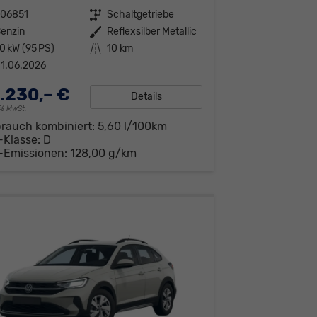
306851
Getriebe
Schaltgetriebe
enzin
Außenfarbe
Reflexsilber Metallic
0 kW (95 PS)
Kilometerstand
10 km
1.06.2026
.230,– €
Details
19% MwSt.
brauch kombiniert:
5,60 l/100km
-Klasse:
D
-Emissionen:
128,00 g/km