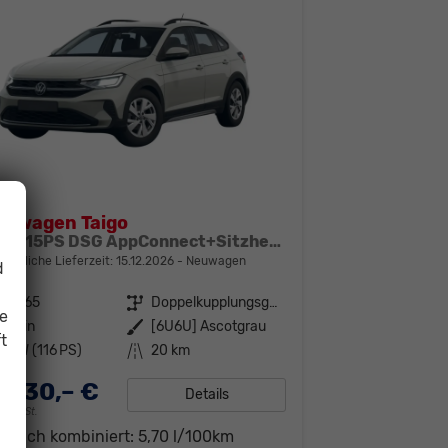
kswagen Taigo
Trend 115PS DSG AppConnect+Sitzheizung+PDC+Alu16+LED+DAB+FrontAssist
bindliche Lieferzeit:
15.12.2026
Neuwagen
d
308165
Getriebe
Doppelkupplungsgetriebe (DSG)
ie
enzin
Außenfarbe
[6U6U] Ascotgrau
t
5 kW (116 PS)
Kilometerstand
20 km
.530,– €
Details
19% MwSt.
brauch kombiniert:
5,70 l/100km