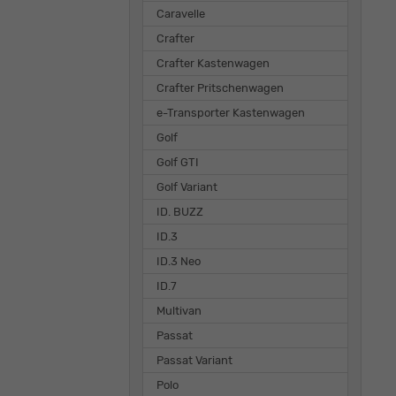
Caravelle
Crafter
Crafter Kastenwagen
Crafter Pritschenwagen
e-Transporter Kastenwagen
Golf
Golf GTI
Golf Variant
ID. BUZZ
ID.3
ID.3 Neo
ID.7
Multivan
Passat
Passat Variant
Polo