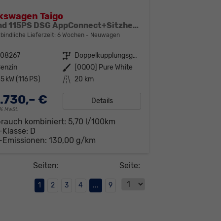
kswagen Taigo
Trend 115PS DSG AppConnect+Sitzheizung+PDC+Alu16+LED+DAB+FrontAssist
bindliche Lieferzeit:
6 Wochen
Neuwagen
308267
Getriebe
Doppelkupplungsgetriebe (DSG)
enzin
Außenfarbe
[0Q0Q] Pure White
5 kW (116 PS)
Kilometerstand
20 km
.730,– €
Details
19% MwSt.
brauch kombiniert:
5,70 l/100km
-Klasse:
D
-Emissionen:
130,00 g/km
Seiten:
Seite:
1
2
3
4
...
9