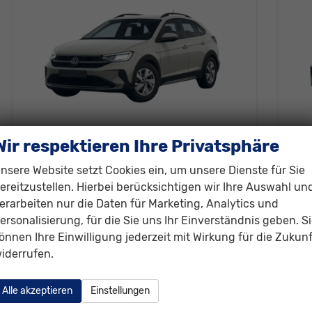
Wir respektieren Ihre Privatsphäre
Volkswagen Taigo
Vol
Trend 115PS DSG AppConnect+Sitzheizung+PDC+Alu16+LED+DAB+FrontAssist
nsere Website setzt Cookies ein, um unsere Dienste für Sie
unverbindliche Lieferzeit:
15.12.2026
Neuwagen
unver
ereitzustellen. Hierbei berücksichtigen wir Ihre Auswahl un
erarbeiten nur die Daten für Marketing, Analytics und
Fahrzeugnr.
308164
Getriebe
Doppelkupplungsgetriebe (DSG)
Fahrzeugnr.
ersonalisierung, für die Sie uns Ihr Einverständnis geben. S
Kraftstoff
Benzin
Außenfarbe
[6U6U] Ascotgrau
Kraftstoff
B
önnen Ihre Einwilligung jederzeit mit Wirkung für die Zukunf
Leistung
85 kW (116 PS)
Kilometerstand
20 km
Leistung
8
iderrufen.
23.530,– €
23
Details
incl. 19% MwSt.
incl. 
Alle akzeptieren
Einstellungen
Verbrauch kombiniert:
5,70 l/100km
Ver